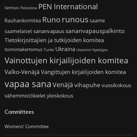
PEN International
Sentsov
Palestiina
runous
Runo
saame
Rauhankomitea
sananvapauspalkinto
sananvapaus
saamelaiset
Tietokirjoittajien ja tutkijoiden komitea
Ukraina
toimintakertomus
Turkki
Uladzimir Njakljajeu
Vainottujen kirjailijoiden komitea
Valko-Venäjä
Vangittujen kirjailijoiden komitea
vapaa sana
Venäjä
vihapuhe
vuosikokous
vähemmistökielet
yleiskokous
Committees
Womens’ Committee