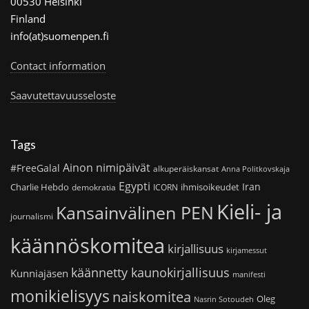
00530 Helsinki
Finland
info(at)suomenpen.fi
Contact information
Saavutettavuusseloste
Tags
Ainon nimipäivät
#FreeGalal
alkuperäiskansat
Anna Politkovskaja
Egypti
Iran
Charlie Hebdo
ihmisoikeudet
demokratia
ICORN
Kieli- ja
Kansainvälinen PEN
journalismi
käännöskomitea
kirjallisuus
kirjamessut
käännetty kaunokirjallisuus
Kunniajäsen
manifesti
monikielisyys
naiskomitea
Oleg
Nasrin Sotoudeh