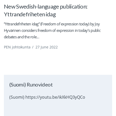
New Swedish-language publication:
Yttrandefriheten idag
”Yttrandefriheten idag” (Freedom of expression today) by Joy
Hyvärinen considers freedom of expression in today’s public
debates and the role...
PEN johtokunta
/
27 June 2022
(Suomi) Runovideot
(Suomi) https://youtu.be/ikXkHQ3yQCo