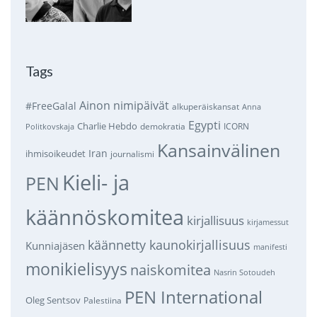
Tags
Ainon nimipäivät
#FreeGalal
alkuperäiskansat
Anna
Egypti
Charlie Hebdo
demokratia
ICORN
Politkovskaja
Kansainvälinen
Iran
ihmisoikeudet
journalismi
Kieli- ja
PEN
käännöskomitea
kirjallisuus
kirjamessut
käännetty kaunokirjallisuus
Kunniajäsen
manifesti
monikielisyys
naiskomitea
Nasrin Sotoudeh
PEN International
Oleg Sentsov
Palestiina