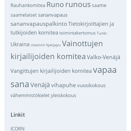
runous
Runo
saame
Rauhankomitea
sananvapaus
saamelaiset
sananvapauspalkinto
Tietokirjoittajien ja
tutkijoiden komitea
toimintakertomus
Turkki
Vainottujen
Ukraina
Uladzimir Njakljajeu
kirjailijoiden komitea
Valko-Venäjä
vapaa
Vangittujen kirjailijoiden komitea
sana
Venäjä
vihapuhe
vuosikokous
vähemmistökielet
yleiskokous
Linkit
ICORN