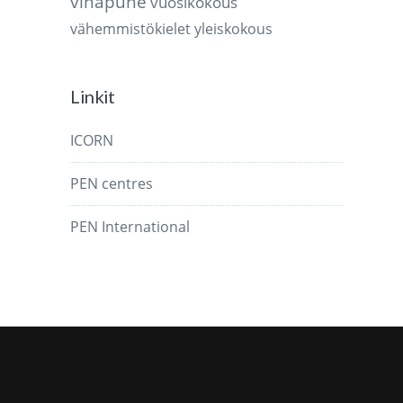
vihapuhe
vuosikokous
vähemmistökielet
yleiskokous
Linkit
ICORN
PEN centres
PEN International