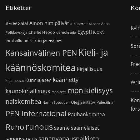
Etiketter
Ko
Ainon nimipäivät
#FreeGalal
alkuperäiskansat
Anna
Kvi
Egypti
Charlie Hebdo
demokratia
ICORN
Politkovskaja
Iran
ihmisoikeudet
journalismi
Spr
Kieli- ja
Kansainvälinen PEN
Fre
käännöskomitea
kirjallisuus
käännetty
Kunniajäsen
kirjamessut
Wri
monikielisyys
kaunokirjallisuus
manifesti
Kom
naiskomitea
Oleg Sentsov
Palestiina
Nasrin Sotoudeh
for
PEN International
Rauhankomitea
runous
Runo
saame
saamelaiset
sananvapauspalkinto
sananvapaus