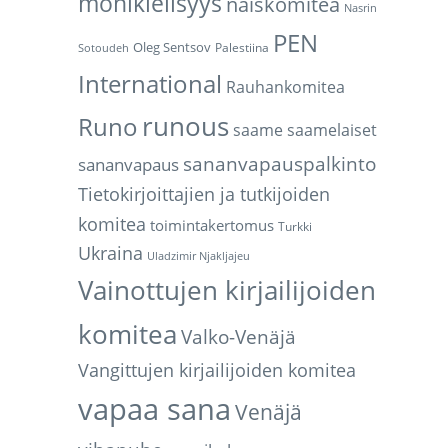
monikielisyys
naiskomitea
Nasrin
PEN
Oleg Sentsov
Palestiina
Sotoudeh
International
Rauhankomitea
runous
Runo
saame
saamelaiset
sananvapauspalkinto
sananvapaus
Tietokirjoittajien ja tutkijoiden
komitea
toimintakertomus
Turkki
Ukraina
Uladzimir Njakljajeu
Vainottujen kirjailijoiden
komitea
Valko-Venäjä
Vangittujen kirjailijoiden komitea
vapaa sana
Venäjä