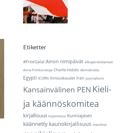
Etiketter
Ainon nimipäivät
#FreeGalal
alkuperäiskansat
Charlie Hebdo
demokratia
Anna Politkovskaja
Egypti
Iran
ihmisoikeudet
ICORN
journalismi
Kieli-
Kansainvälinen PEN
ja käännöskomitea
kirjallisuus
Kunniajäsen
kirjamessut
käännetty kaunokirjallisuus
manifesti