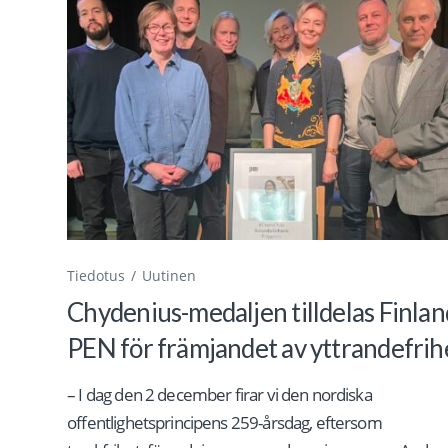
Tiedotus
Uutinen
Chydenius-medaljen tilldelas Finlan
PEN för främjandet av yttrandefrih
– I dag den 2 december firar vi den nordiska
offentlighetsprincipens 259-årsdag, eftersom