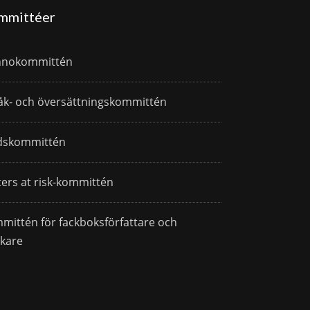
mmittéer
nnokommittén
åk- och översättningskommittén
dskommittén
ters at risk-kommittén
mittén för fackboksförfattare och
skare