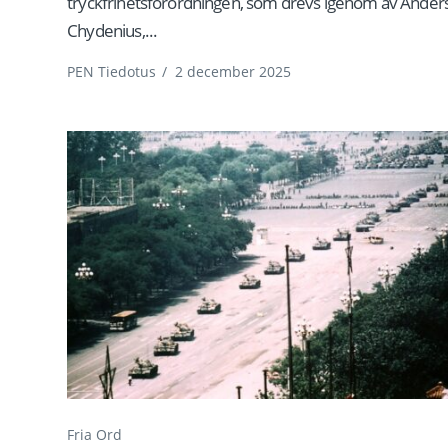
tryckfrihetsförordningen, som drevs igenom av Ander
Chydenius,...
PEN Tiedotus
/
2 december 2025
Fria Ord