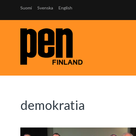
Suomi
Svenska
English
demokratia