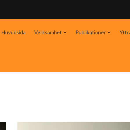
Avaa
Avaa
Huvudsida
Verksamhet
Publikationer
Yttr
alavalikko
alavalik