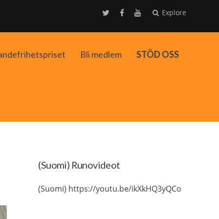
Explore
andefrihetspriset
Bli medlem
STÖD OSS
ko
(Suomi) Runovideot
(Suomi) https://youtu.be/ikXkHQ3yQCo