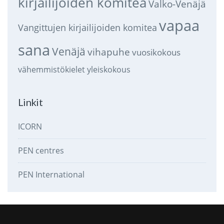
kirjailijoiden komitea
Valko-Venäjä
vapaa
Vangittujen kirjailijoiden komitea
sana
Venäjä
vihapuhe
vuosikokous
vähemmistökielet
yleiskokous
Linkit
ICORN
PEN centres
PEN International