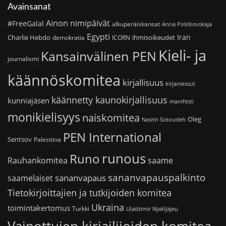
Avainsanat
Ainon nimipäivät
#FreeGalal
alkuperäiskansat
Anna Politkovskaja
Egypti
Iran
Charlie Hebdo
ihmisoikeudet
demokratia
ICORN
Kieli- ja
Kansainvälinen PEN
journalismi
käännöskomitea
kirjallisuus
kirjamessut
käännetty kaunokirjallisuus
kunniajäsen
manifesti
monikielisyys
naiskomitea
Oleg
Nasrin Sotoudeh
PEN International
Sentsov
Palestiina
runous
Runo
saame
Rauhankomitea
sananvapauspalkinto
sananvapaus
saamelaiset
Tietokirjoittajien ja tutkijoiden komitea
Ukraina
toimintakertomus
Turkki
Uladzimir Njakljajeu