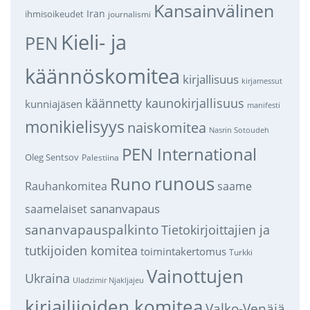
Kansainvälinen
Iran
ihmisoikeudet
journalismi
Kieli- ja
PEN
käännöskomitea
kirjallisuus
kirjamessut
käännetty kaunokirjallisuus
kunniajäsen
manifesti
monikielisyys
naiskomitea
Nasrin Sotoudeh
PEN International
Oleg Sentsov
Palestiina
runous
Runo
saame
Rauhankomitea
sananvapaus
saamelaiset
sananvapauspalkinto
Tietokirjoittajien ja
tutkijoiden komitea
toimintakertomus
Turkki
Vainottujen
Ukraina
Uladzimir Njakljajeu
kirjailijoiden komitea
Valko-Venäjä