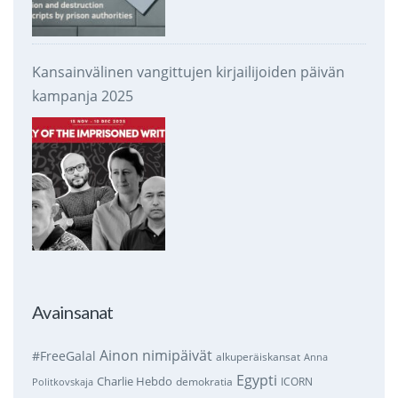
Kansainvälinen vangittujen kirjailijoiden päivän
kampanja 2025
Avainsanat
Ainon nimipäivät
#FreeGalal
alkuperäiskansat
Anna
Egypti
Charlie Hebdo
demokratia
ICORN
Politkovskaja