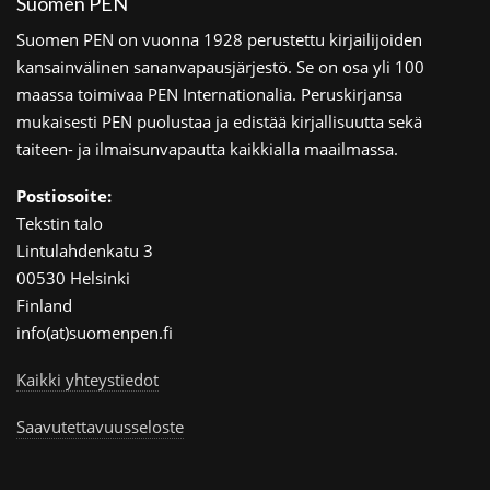
Suomen PEN
Suomen PEN on vuonna 1928 perustettu kirjailijoiden
kansainvälinen sananvapausjärjestö. Se on osa yli 100
maassa toimivaa PEN Internationalia. Peruskirjansa
mukaisesti PEN puolustaa ja edistää kirjallisuutta sekä
taiteen- ja ilmaisunvapautta kaikkialla maailmassa.
Postiosoite:
Tekstin talo
Lintulahdenkatu 3
00530 Helsinki
Finland
info(at)suomenpen.fi
Kaikki yhteystiedot
Saavutettavuusseloste