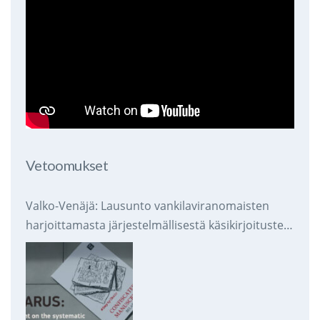
Vetoomukset
Valko-Venäjä: Lausunto vankilaviranomaisten
harjoittamasta järjestelmällisestä käsikirjoitusten
takavarikoinnista ja tuhoamisesta