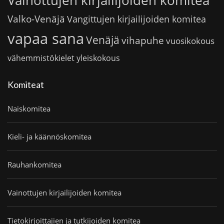
Vainottujen kirjailijoiden komitea
Valko-Venäjä
Vangittujen kirjailijoiden komitea
vapaa sana
Venäjä
vihapuhe
vuosikokous
vähemmistökielet
yleiskokous
Komiteat
Naiskomitea
Kieli- ja käännöskomitea
Rauhankomitea
Vainottujen kirjailijoiden komitea
Tietokirjoittajien ja tutkijoiden komitea