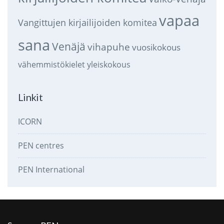
vapaa
Vangittujen kirjailijoiden komitea
sana
Venäjä
vihapuhe
vuosikokous
vähemmistökielet
yleiskokous
Linkit
ICORN
PEN centres
PEN International