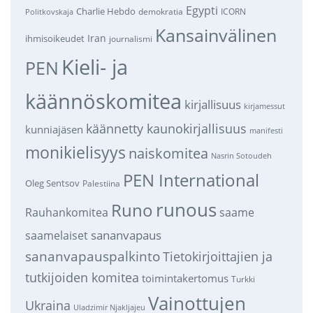
Egypti
Charlie Hebdo
demokratia
ICORN
Politkovskaja
Kansainvälinen
Iran
ihmisoikeudet
journalismi
Kieli- ja
PEN
käännöskomitea
kirjallisuus
kirjamessut
käännetty kaunokirjallisuus
kunniajäsen
manifesti
monikielisyys
naiskomitea
Nasrin Sotoudeh
PEN International
Oleg Sentsov
Palestiina
runous
Runo
saame
Rauhankomitea
sananvapaus
saamelaiset
sananvapauspalkinto
Tietokirjoittajien ja
tutkijoiden komitea
toimintakertomus
Turkki
Vainottujen
Ukraina
Uladzimir Njakljajeu