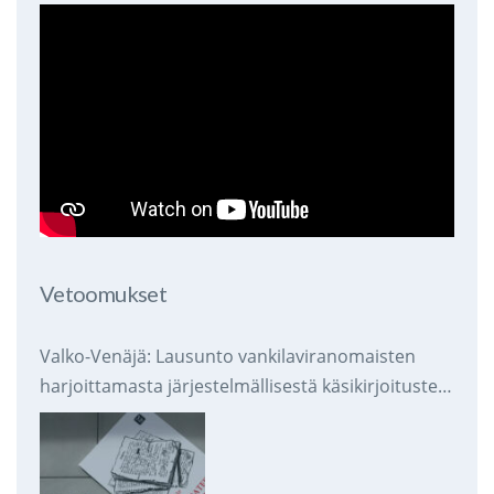
Vetoomukset
Valko-Venäjä: Lausunto vankilaviranomaisten
harjoittamasta järjestelmällisestä käsikirjoitusten
takavarikoinnista ja tuhoamisesta