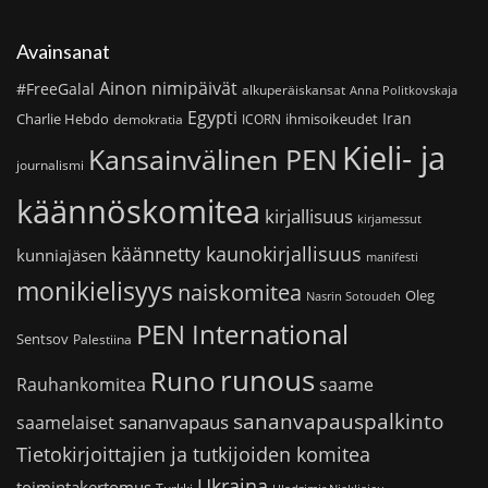
Avainsanat
Ainon nimipäivät
#FreeGalal
alkuperäiskansat
Anna Politkovskaja
Egypti
Iran
Charlie Hebdo
ihmisoikeudet
demokratia
ICORN
Kieli- ja
Kansainvälinen PEN
journalismi
käännöskomitea
kirjallisuus
kirjamessut
käännetty kaunokirjallisuus
kunniajäsen
manifesti
monikielisyys
naiskomitea
Oleg
Nasrin Sotoudeh
PEN International
Sentsov
Palestiina
runous
Runo
saame
Rauhankomitea
sananvapauspalkinto
sananvapaus
saamelaiset
Tietokirjoittajien ja tutkijoiden komitea
Ukraina
toimintakertomus