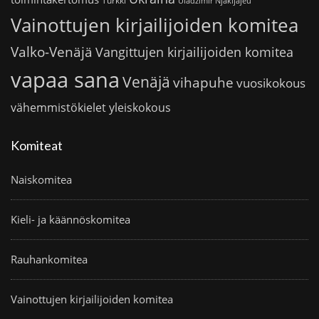
Turkki
Uladzimir Njakljajeu
Vainottujen kirjailijoiden komitea
Valko-Venäjä
Vangittujen kirjailijoiden komitea
vapaa sana
Venäjä
vihapuhe
vuosikokous
vähemmistökielet
yleiskokous
Komiteat
Naiskomitea
Kieli- ja käännöskomitea
Rauhankomitea
Vainottujen kirjailijoiden komitea