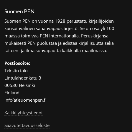
Suomen PEN
Suomen PEN on vuonna 1928 perustettu kirjailijoiden
kansainvälinen sananvapausjärjestö. Se on osa yli 100
maassa toimivaa PEN Internationalia. Peruskirjansa
mukaisesti PEN puolustaa ja edistää kirjallisuutta sekä
taiteen- ja ilmaisunvapautta kaikkialla maailmassa.
Postiosoite:
Tekstin talo
Lintulahdenkatu 3
00530 Helsinki
Finland
info(at)suomenpen.fi
Kaikki yhteystiedot
Saavutettavuusseloste