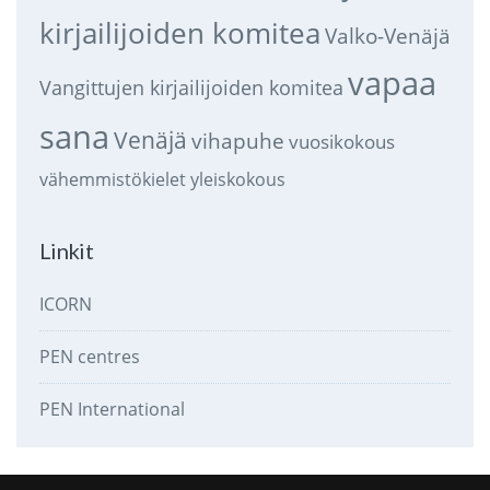
kirjailijoiden komitea
Valko-Venäjä
vapaa
Vangittujen kirjailijoiden komitea
sana
Venäjä
vihapuhe
vuosikokous
vähemmistökielet
yleiskokous
Linkit
ICORN
PEN centres
PEN International