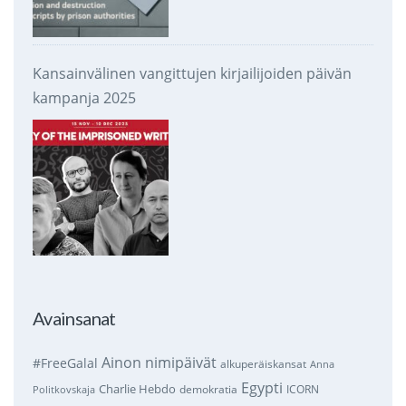
Kansainvälinen vangittujen kirjailijoiden päivän
kampanja 2025
Avainsanat
Ainon nimipäivät
#FreeGalal
alkuperäiskansat
Anna
Egypti
Charlie Hebdo
demokratia
ICORN
Politkovskaja