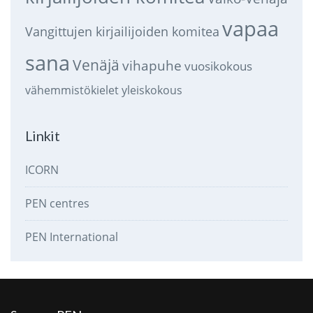
vapaa
Vangittujen kirjailijoiden komitea
sana
Venäjä
vihapuhe
vuosikokous
vähemmistökielet
yleiskokous
Linkit
ICORN
PEN centres
PEN International