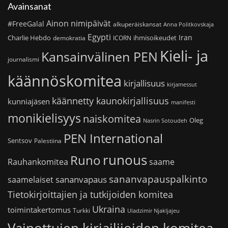
Avainsanat
Ainon nimipäivät
#FreeGalal
alkuperäiskansat
Anna Politkovskaja
Egypti
Iran
Charlie Hebdo
ihmisoikeudet
demokratia
ICORN
Kieli- ja
Kansainvälinen PEN
journalismi
käännöskomitea
kirjallisuus
kirjamessut
käännetty kaunokirjallisuus
kunniajäsen
manifesti
monikielisyys
naiskomitea
Oleg
Nasrin Sotoudeh
PEN International
Sentsov
Palestiina
runous
Runo
saame
Rauhankomitea
sananvapauspalkinto
sananvapaus
saamelaiset
Tietokirjoittajien ja tutkijoiden komitea
Ukraina
toimintakertomus
Turkki
Uladzimir Njakljajeu