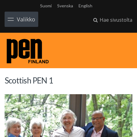
Suomi
Svenska
English
Valikko
Hae sivustolta
Scottish PEN 1