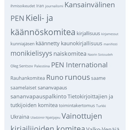
Kansainvälinen
Iran
ihmisoikeudet
journalismi
Kieli- ja
PEN
käännöskomitea
kirjallisuus
kirjamessut
käännetty kaunokirjallisuus
kunniajäsen
manifesti
monikielisyys
naiskomitea
Nasrin Sotoudeh
PEN International
Oleg Sentsov
Palestiina
runous
Runo
saame
Rauhankomitea
sananvapaus
saamelaiset
sananvapauspalkinto
Tietokirjoittajien ja
tutkijoiden komitea
toimintakertomus
Turkki
Vainottujen
Ukraina
Uladzimir Njakljajeu
kirjailijoiden komitea
Valko-Venäjä