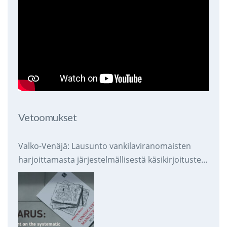
Vetoomukset
Valko-Venäjä: Lausunto vankilaviranomaisten
harjoittamasta järjestelmällisestä käsikirjoitusten
takavarikoinnista ja tuhoamisesta