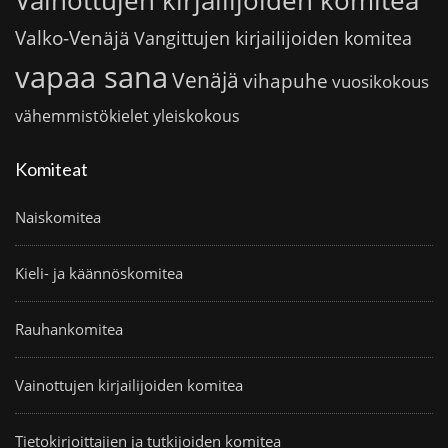
Vainottujen kirjailijoiden komitea
Valko-Venäjä
Vangittujen kirjailijoiden komitea
vapaa sana
Venäjä
vihapuhe
vuosikokous
vähemmistökielet
yleiskokous
Komiteat
Naiskomitea
Kieli- ja käännöskomitea
Rauhankomitea
Vainottujen kirjailijoiden komitea
Tietokirjoittajien ja tutkijoiden komitea