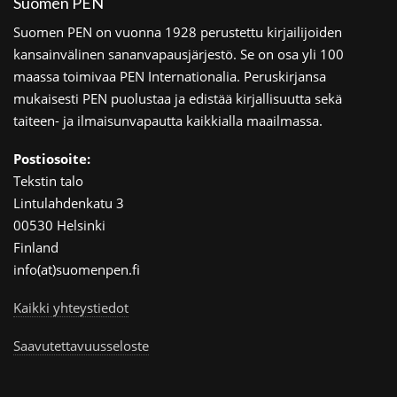
Suomen PEN
Suomen PEN on vuonna 1928 perustettu kirjailijoiden
kansainvälinen sananvapausjärjestö. Se on osa yli 100
maassa toimivaa PEN Internationalia. Peruskirjansa
mukaisesti PEN puolustaa ja edistää kirjallisuutta sekä
taiteen- ja ilmaisunvapautta kaikkialla maailmassa.
Postiosoite:
Tekstin talo
Lintulahdenkatu 3
00530 Helsinki
Finland
info(at)suomenpen.fi
Kaikki yhteystiedot
Saavutettavuusseloste