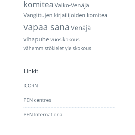
komitea
Valko-Venäjä
Vangittujen kirjailijoiden komitea
vapaa sana
Venäjä
vihapuhe
vuosikokous
vähemmistökielet
yleiskokous
Linkit
ICORN
PEN centres
PEN International