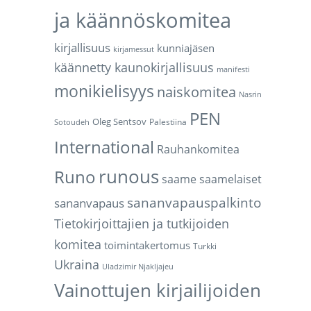
ja käännöskomitea
kirjallisuus
kunniajäsen
kirjamessut
käännetty kaunokirjallisuus
manifesti
monikielisyys
naiskomitea
Nasrin
PEN
Oleg Sentsov
Palestiina
Sotoudeh
International
Rauhankomitea
runous
Runo
saame
saamelaiset
sananvapauspalkinto
sananvapaus
Tietokirjoittajien ja tutkijoiden
komitea
toimintakertomus
Turkki
Ukraina
Uladzimir Njakljajeu
Vainottujen kirjailijoiden