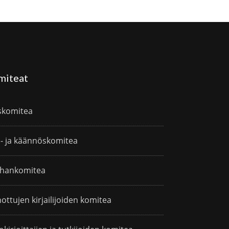
miteat
skomitea
i- ja käännöskomitea
hankomitea
ottujen kirjailijoiden komitea