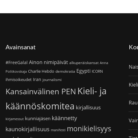
Avainsanat
Ko
Ainon nimipäivät
#FreeGalal
alkuperäiskansat
Anna
Nai
Egypti
Charlie Hebdo
demokratia
ICORN
Politkovskaja
Iran
ihmisoikeudet
journalismi
Kiel
Kieli- ja
Kansainvälinen PEN
Rau
käännöskomitea
kirjallisuus
käännetty
kunniajäsen
kirjamessut
Vain
monikielisyys
kaunokirjallisuus
manifesti