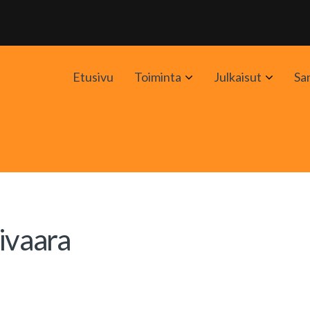
Avaa
Avaa
Etusivu
Toiminta
Julkaisut
Sa
alavalikko
alavali
ivaara