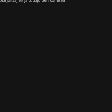
okirjoittajien ja tutkijoiden komitea