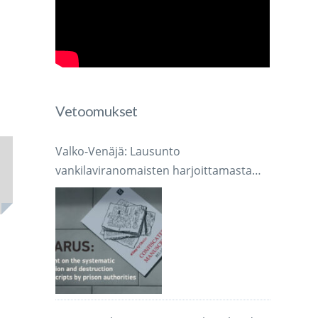
Vetoomukset
Valko-Venäjä: Lausunto
vankilaviranomaisten harjoittamasta
järjestelmällisestä käsikirjoitusten
takavarikoinnista ja tuhoamisesta