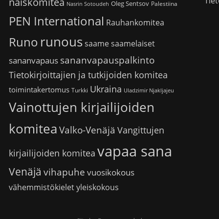
Tiet
naiskomitea
Oleg Sentsov
Palestiina
Nasrin Sotoudeh
PEN International
Rauhankomitea
runous
Runo
saame
saamelaiset
sananvapauspalkinto
sananvapaus
Tietokirjoittajien ja tutkijoiden komitea
Ukraina
toimintakertomus
Turkki
Uladzimir Njakljajeu
Vainottujen kirjailijoiden
komitea
Valko-Venäjä
Vangittujen
vapaa sana
kirjailijoiden komitea
Venäjä
vihapuhe
vuosikokous
vähemmistökielet
yleiskokous