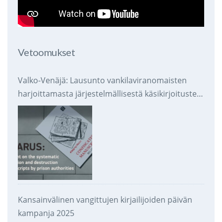
Vetoomukset
Valko-Venäjä: Lausunto vankilaviranomaisten
harjoittamasta järjestelmällisestä käsikirjoitusten
takavarikoinnista ja tuhoamisesta
Kansainvälinen vangittujen kirjailijoiden päivän
kampanja 2025