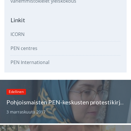
vähemmistökielet
yleiskokous
Linkit
ICORN
PEN centres
PEN International
Edellinen
Pohjoismaisten PEN-keskusten protestikirje Iranin presidentti Rouhanille
3 marraskuuta 2017