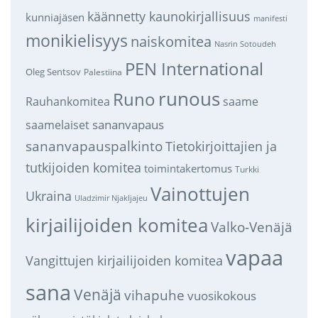
käännetty kaunokirjallisuus
kunniajäsen
manifesti
monikielisyys
naiskomitea
Nasrin Sotoudeh
PEN International
Oleg Sentsov
Palestiina
runous
Runo
saame
Rauhankomitea
sananvapaus
saamelaiset
sananvapauspalkinto
Tietokirjoittajien ja
tutkijoiden komitea
toimintakertomus
Turkki
Vainottujen
Ukraina
Uladzimir Njakljajeu
kirjailijoiden komitea
Valko-Venäjä
vapaa
Vangittujen kirjailijoiden komitea
sana
Venäjä
vihapuhe
vuosikokous