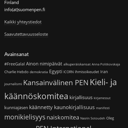
Finland
info(at)suomenpen.fi
Kaikki yhteystiedot
Saavutettavuusseloste
Avainsanat
Ainon nimipäivät
#FreeGalal
alkuperäiskansat
Anna Politkovskaja
Egypti
Iran
Charlie Hebdo
ihmisoikeudet
demokratia
ICORN
Kieli- ja
Kansainvälinen PEN
journalismi
käännöskomitea
kirjallisuus
kirjamessut
käännetty kaunokirjallisuus
kunniajäsen
manifesti
monikielisyys
naiskomitea
Oleg
Nasrin Sotoudeh