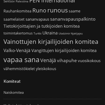
PEN International
Sentsov
Palestiina
runous
Runo
saame
Rauhankomitea
sananvapauspalkinto
sananvapaus
saamelaiset
Tietokirjoittajien ja tutkijoiden komitea
Ukraina
toimintakertomus
Turkki
Uladzimir Njakljajeu
Vainottujen kirjailijoiden komitea
Valko-Venäjä
Vangittujen kirjailijoiden komitea
vapaa sana
Venäjä
vihapuhe
vuosikokous
vähemmistökielet
yleiskokous
Komiteat
Naiskomitea