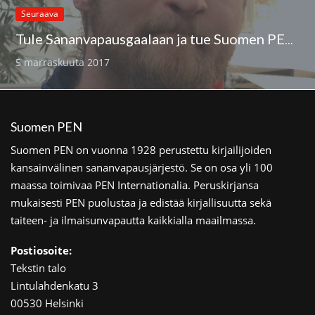
Seuraava
Tule Sananvapausgaalaan ja tue Suomen PEN:in työtä
5 marraskuuta 2017
Suomen PEN
Suomen PEN on vuonna 1928 perustettu kirjailijoiden
kansainvälinen sananvapausjärjestö. Se on osa yli 100
maassa toimivaa PEN Internationalia. Peruskirjansa
mukaisesti PEN puolustaa ja edistää kirjallisuutta sekä
taiteen- ja ilmaisunvapautta kaikkialla maailmassa.
Postiosoite:
Tekstin talo
Lintulahdenkatu 3
00530 Helsinki