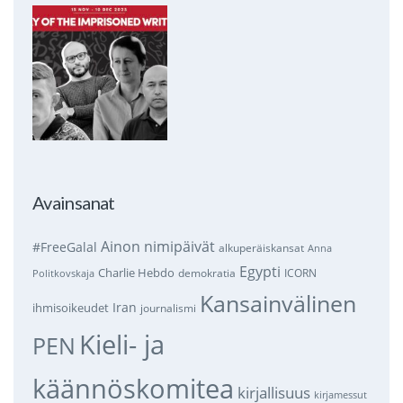
Avainsanat
Ainon nimipäivät
#FreeGalal
alkuperäiskansat
Anna
Egypti
Charlie Hebdo
demokratia
ICORN
Politkovskaja
Kansainvälinen
Iran
ihmisoikeudet
journalismi
Kieli- ja
PEN
käännöskomitea
kirjallisuus
kirjamessut