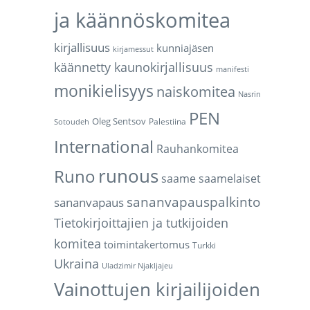
ja käännöskomitea
kirjallisuus
kunniajäsen
kirjamessut
käännetty kaunokirjallisuus
manifesti
monikielisyys
naiskomitea
Nasrin
PEN
Oleg Sentsov
Palestiina
Sotoudeh
International
Rauhankomitea
runous
Runo
saame
saamelaiset
sananvapauspalkinto
sananvapaus
Tietokirjoittajien ja tutkijoiden
komitea
toimintakertomus
Turkki
Ukraina
Uladzimir Njakljajeu
Vainottujen kirjailijoiden