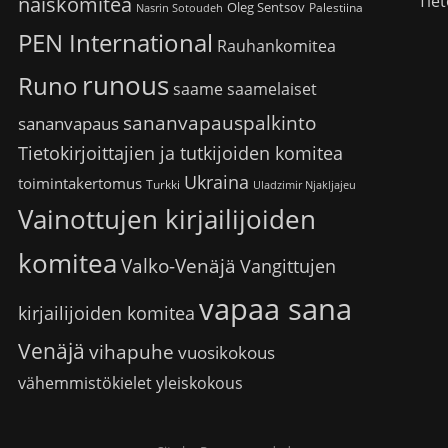
Tiet
naiskomitea
Oleg Sentsov
Palestiina
Nasrin Sotoudeh
PEN International
Rauhankomitea
runous
Runo
saame
saamelaiset
sananvapauspalkinto
sananvapaus
Tietokirjoittajien ja tutkijoiden komitea
Ukraina
toimintakertomus
Turkki
Uladzimir Njakljajeu
Vainottujen kirjailijoiden
komitea
Valko-Venäjä
Vangittujen
vapaa sana
kirjailijoiden komitea
Venäjä
vihapuhe
vuosikokous
vähemmistökielet
yleiskokous