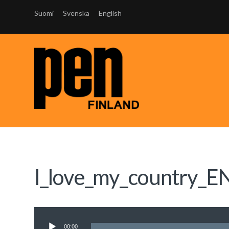
Suomi
Svenska
English
I_love_my_country_E
Äänitoistin
00:00