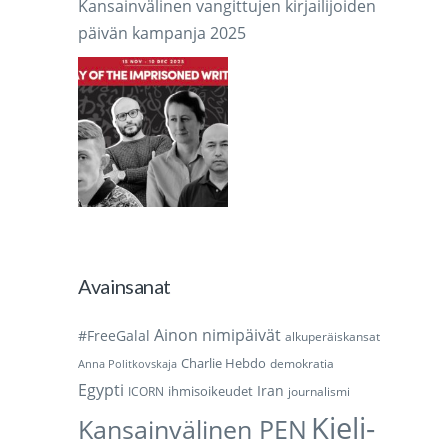
Kansainvälinen vangittujen kirjailijoiden
päivän kampanja 2025
Avainsanat
Ainon nimipäivät
#FreeGalal
alkuperäiskansat
Charlie Hebdo
demokratia
Anna Politkovskaja
Egypti
Iran
ihmisoikeudet
ICORN
journalismi
Kieli-
Kansainvälinen PEN