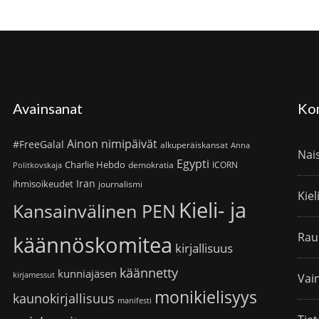
Avainsanat
Ko
Ainon nimipäivät
#FreeGalal
alkuperäiskansat
Anna
Nai
Egypti
Charlie Hebdo
demokratia
ICORN
Politkovskaja
Iran
ihmisoikeudet
journalismi
Kiel
Kieli- ja
Kansainvälinen PEN
Rau
käännöskomitea
kirjallisuus
käännetty
kunniajäsen
kirjamessut
Vain
monikielisyys
kaunokirjallisuus
manifesti