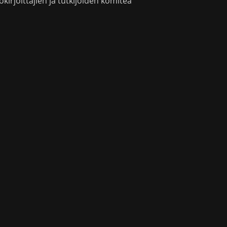
okirjoittajien ja tutkijoiden komitea