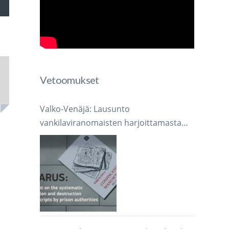
voimakkuutta
Vetoomukset
mmaksi
Valko-Venäjä: Lausunto
mmäksi.
vankilaviranomaisten harjoittamasta
järjestelmällisestä käsikirjoitusten
takavarikoinnista ja tuhoamisesta