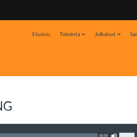
Avaa
Avaa
Etusivu
Toiminta
Julkaisut
Sa
alavalikko
alavali
NG
Nuolin
00:00