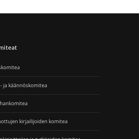
miteat
skomitea
i- ja käännöskomitea
hankomitea
ottujen kirjailijoiden komitea