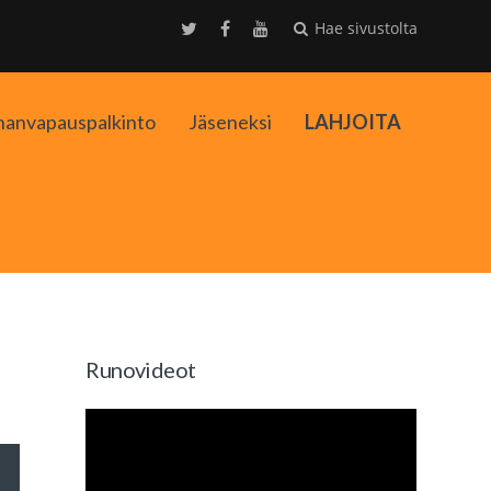
Hae sivustolta
nanvapauspalkinto
Jäseneksi
LAHJOITA
kko
Runovideot
äppäimillä