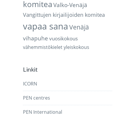
komitea
Valko-Venäjä
Vangittujen kirjailijoiden komitea
vapaa sana
Venäjä
vihapuhe
vuosikokous
vähemmistökielet
yleiskokous
Linkit
ICORN
PEN centres
PEN International