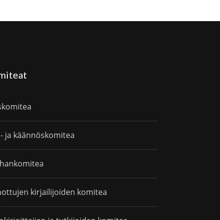
miteat
skomitea
i- ja käännöskomitea
hankomitea
ottujen kirjailijoiden komitea