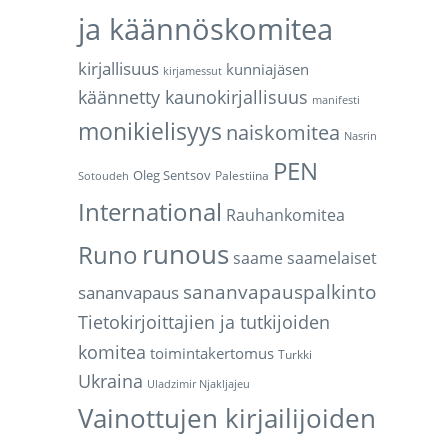
ja käännöskomitea
kirjallisuus
kunniajäsen
kirjamessut
käännetty kaunokirjallisuus
manifesti
monikielisyys
naiskomitea
Nasrin
PEN
Oleg Sentsov
Palestiina
Sotoudeh
International
Rauhankomitea
runous
Runo
saame
saamelaiset
sananvapauspalkinto
sananvapaus
Tietokirjoittajien ja tutkijoiden
komitea
toimintakertomus
Turkki
Ukraina
Uladzimir Njakljajeu
Vainottujen kirjailijoiden