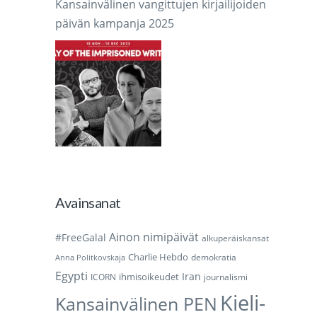
Kansainvälinen vangittujen kirjailijoiden
päivän kampanja 2025
Avainsanat
Ainon nimipäivät
#FreeGalal
alkuperäiskansat
Charlie Hebdo
demokratia
Anna Politkovskaja
Egypti
Iran
ihmisoikeudet
ICORN
journalismi
Kieli-
Kansainvälinen PEN