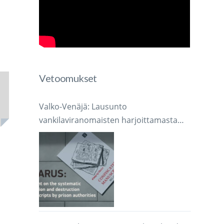
Vetoomukset
Valko-Venäjä: Lausunto
vankilaviranomaisten harjoittamasta
järjestelmällisestä käsikirjoitusten
takavarikoinnista ja tuhoamisesta