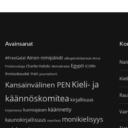
Avainsanat
Ko
Ainon nimipäivät
#FreeGalal
alkuperäiskansat
Anna
Nai
Egypti
Charlie Hebdo
demokratia
ICORN
Politkovskaja
Iran
ihmisoikeudet
journalismi
Kiel
Kieli- ja
Kansainvälinen PEN
Rau
käännöskomitea
kirjallisuus
käännetty
kunniajäsen
kirjamessut
Vain
monikielisyys
kaunokirjallisuus
manifesti