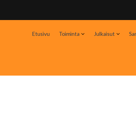
Avaa
Avaa
Etusivu
Toiminta
Julkaisut
Sa
alavalikko
alavali