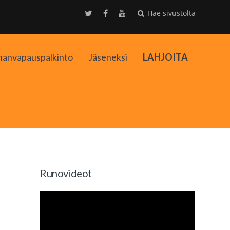
Hae sivustolta
nanvapauspalkinto
Jäseneksi
LAHJOITA
kko
Runovideot