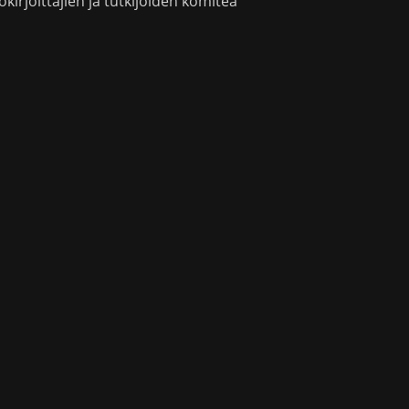
okirjoittajien ja tutkijoiden komitea