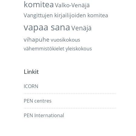
komitea
Valko-Venäjä
Vangittujen kirjailijoiden komitea
vapaa sana
Venäjä
vihapuhe
vuosikokous
vähemmistökielet
yleiskokous
Linkit
ICORN
PEN centres
PEN International