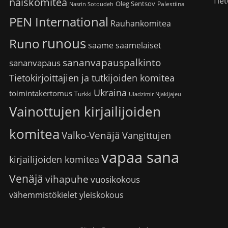
Tiet
naiskomitea
Oleg Sentsov
Palestiina
Nasrin Sotoudeh
PEN International
Rauhankomitea
runous
Runo
saame
saamelaiset
sananvapauspalkinto
sananvapaus
Tietokirjoittajien ja tutkijoiden komitea
Ukraina
toimintakertomus
Turkki
Uladzimir Njakljajeu
Vainottujen kirjailijoiden
komitea
Valko-Venäjä
Vangittujen
vapaa sana
kirjailijoiden komitea
Venäjä
vihapuhe
vuosikokous
vähemmistökielet
yleiskokous