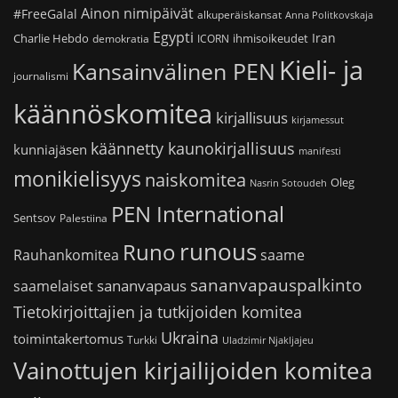
Ainon nimipäivät
#FreeGalal
alkuperäiskansat
Anna Politkovskaja
Egypti
Iran
Charlie Hebdo
ihmisoikeudet
demokratia
ICORN
Kieli- ja
Kansainvälinen PEN
journalismi
käännöskomitea
kirjallisuus
kirjamessut
käännetty kaunokirjallisuus
kunniajäsen
manifesti
monikielisyys
naiskomitea
Oleg
Nasrin Sotoudeh
PEN International
Sentsov
Palestiina
runous
Runo
saame
Rauhankomitea
sananvapauspalkinto
sananvapaus
saamelaiset
Tietokirjoittajien ja tutkijoiden komitea
Ukraina
toimintakertomus
Turkki
Uladzimir Njakljajeu
Vainottujen kirjailijoiden komitea