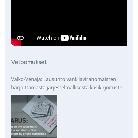
Vetoomukset
Valko-Venäjä: Lausunto vankilaviranomaisten
harjoittamasta järjestelmällisestä käsikirjoitusten
takavarikoinnista ja tuhoamisesta