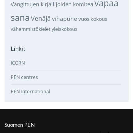
vapaa
Vangittujen kirjailijoiden komitea
sana
Venäjä
vihapuhe
vuosikokous
vähemmistökielet
yleiskokous
Linkit
ICORN
PEN centres
PEN International
Suomen PEN