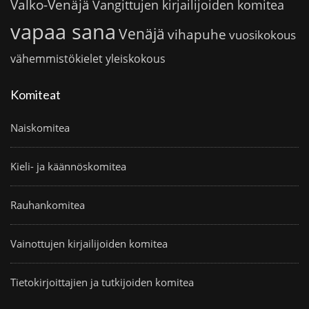
Valko-Venäjä
Vangittujen kirjailijoiden komitea
vapaa sana
Venäjä
vihapuhe
vuosikokous
vähemmistökielet
yleiskokous
Komiteat
Naiskomitea
Kieli- ja käännöskomitea
Rauhankomitea
Vainottujen kirjailijoiden komitea
Tietokirjoittajien ja tutkijoiden komitea