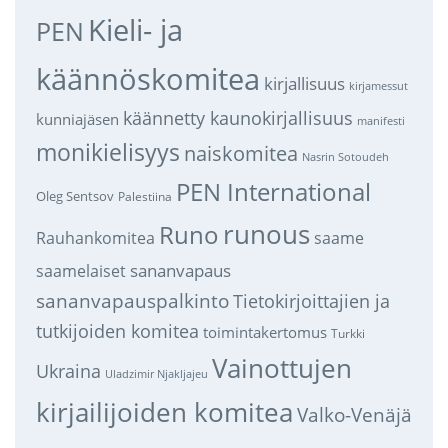
Kieli- ja
PEN
käännöskomitea
kirjallisuus
kirjamessut
käännetty kaunokirjallisuus
kunniajäsen
manifesti
monikielisyys
naiskomitea
Nasrin Sotoudeh
PEN International
Oleg Sentsov
Palestiina
runous
Runo
saame
Rauhankomitea
sananvapaus
saamelaiset
sananvapauspalkinto
Tietokirjoittajien ja
tutkijoiden komitea
toimintakertomus
Turkki
Vainottujen
Ukraina
Uladzimir Njakljajeu
kirjailijoiden komitea
Valko-Venäjä