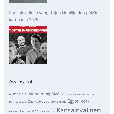
Kansainvälinen vangittujen kirjailijoiden päivän
kampanja 2025
Avainsanat
Ainon nimipäivät
#FreeGalal
alkuperäiskansat
Anna
Egypti
Charlie Hebdo
demokratia
ICORN
Politkovskaja
Kansainvälinen
Iran
ihmisoikeudet
journalismi