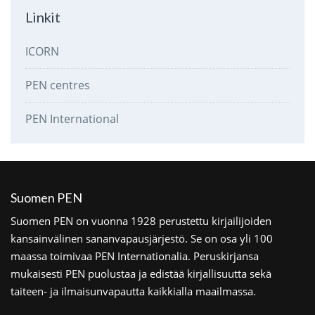
Linkit
ICORN
PEN centres
PEN International
Suomen PEN
Suomen PEN on vuonna 1928 perustettu kirjailijoiden
kansainvälinen sananvapausjärjestö. Se on osa yli 100
maassa toimivaa PEN Internationalia. Peruskirjansa
mukaisesti PEN puolustaa ja edistää kirjallisuutta sekä
taiteen- ja ilmaisunvapautta kaikkialla maailmassa.