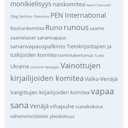
monikielisyys
naiskomitea
Nasrin Sotoudeh
PEN International
Oleg Sentsov
Palestiina
runous
Runo
saame
Rauhankomitea
sananvapaus
saamelaiset
sananvapauspalkinto
Tietokirjoittajien ja
tutkijoiden komitea
toimintakertomus
Turkki
Vainottujen
Ukraina
Uladzimir Njakljajeu
kirjailijoiden komitea
Valko-Venäjä
vapaa
Vangittujen kirjailijoiden komitea
sana
Venäjä
vihapuhe
vuosikokous
vähemmistökielet
yleiskokous