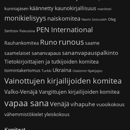
käännetty kaunokirjallisuus
kunniajäsen
manifesti
monikielisyys
naiskomitea
Oleg
Nasrin Sotoudeh
PEN International
Sentsov
Palestiina
runous
Runo
saame
Rauhankomitea
sananvapauspalkinto
sananvapaus
saamelaiset
Tietokirjoittajien ja tutkijoiden komitea
Ukraina
toimintakertomus
Turkki
Uladzimir Njakljajeu
Vainottujen kirjailijoiden komitea
Valko-Venäjä
Vangittujen kirjailijoiden komitea
vapaa sana
Venäjä
vihapuhe
vuosikokous
vähemmistökielet
yleiskokous
Komiteat