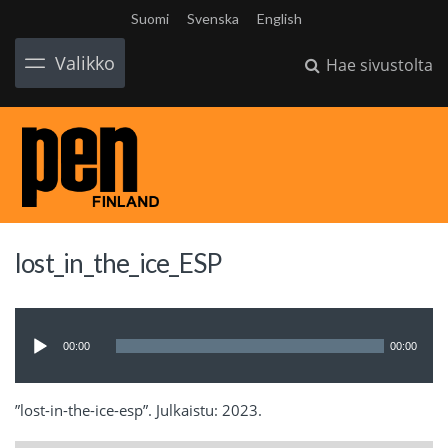
Suomi
Svenska
English
Valikko
Hae sivustolta
lost_in_the_ice_ESP
Äänitoistin
00:00
00:00
”lost-in-the-ice-esp”. Julkaistu: 2023.