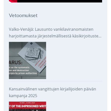
Vetoomukset
Valko-Venäjä: Lausunto vankilaviranomaisten
harjoittamasta järjestelmällisestä käsikirjoitusten
takavarikoinnista ja tuhoamisesta
Kansainvälinen vangittujen kirjailijoiden päivän
kampanja 2025