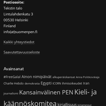
Postiosoite:
Tekstin talo
Lintulahdenkatu 3
00530 Helsinki
Finland
info(at)suomenpen.fi
Kaikki yhteystiedot
Saavutettavuusseloste
Avainsanat
Ainon nimipäivät
#FreeGalal
alkuperäiskansat
Anna Politkovskaja
Egypti
Iran
Charlie Hebdo
ihmisoikeudet
demokratia
ICORN
Kieli- ja
Kansainvälinen PEN
journalismi
käännöskomitea
kirjallisuus
kirjamessut