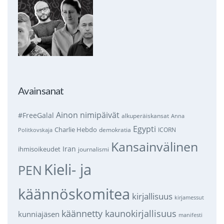
Avainsanat
Ainon nimipäivät
#FreeGalal
alkuperäiskansat
Anna
Egypti
Charlie Hebdo
demokratia
ICORN
Politkovskaja
Kansainvälinen
Iran
ihmisoikeudet
journalismi
Kieli- ja
PEN
käännöskomitea
kirjallisuus
kirjamessut
käännetty kaunokirjallisuus
kunniajäsen
manifesti