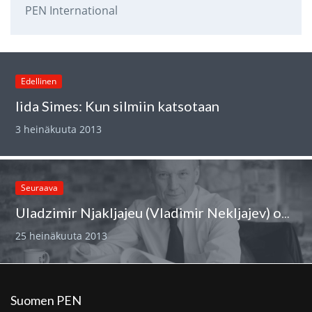
PEN International
Edellinen
Iida Simes: Kun silmiin katsotaan
3 heinäkuuta 2013
Seuraava
Uladzimir Njakljajeu (Vladimir Nekljajev) on vapaa
25 heinäkuuta 2013
Suomen PEN