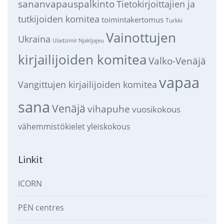
sananvapauspalkinto
Tietokirjoittajien ja
tutkijoiden komitea
toimintakertomus
Turkki
Vainottujen
Ukraina
Uladzimir Njakljajeu
kirjailijoiden komitea
Valko-Venäjä
vapaa
Vangittujen kirjailijoiden komitea
sana
Venäjä
vihapuhe
vuosikokous
vähemmistökielet
yleiskokous
Linkit
ICORN
PEN centres