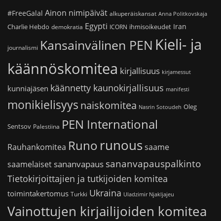
Ainon nimipäivät
#FreeGalal
alkuperäiskansat
Anna Politkovskaja
Egypti
Iran
Charlie Hebdo
ihmisoikeudet
demokratia
ICORN
Kieli- ja
Kansainvälinen PEN
journalismi
käännöskomitea
kirjallisuus
kirjamessut
käännetty kaunokirjallisuus
kunniajäsen
manifesti
monikielisyys
naiskomitea
Oleg
Nasrin Sotoudeh
PEN International
Sentsov
Palestiina
runous
Runo
saame
Rauhankomitea
sananvapauspalkinto
sananvapaus
saamelaiset
Tietokirjoittajien ja tutkijoiden komitea
Ukraina
toimintakertomus
Turkki
Uladzimir Njakljajeu
Vainottujen kirjailijoiden komitea