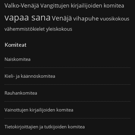
Valko-Venäjä
Vangittujen kirjailijoiden komitea
vapaa sana
Venäjä
vihapuhe
vuosikokous
vähemmistökielet
yleiskokous
Komiteat
Naiskomitea
Kieli- ja käännöskomitea
Rauhankomitea
Vainottujen kirjailijoiden komitea
Tietokirjoittajien ja tutkijoiden komitea