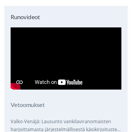
Runovideot
Vetoomukset
Valko-Venäjä: Lausunto vankilaviranomaisten
harjoittamasta järjestelmällisestä käsikirjoitusten