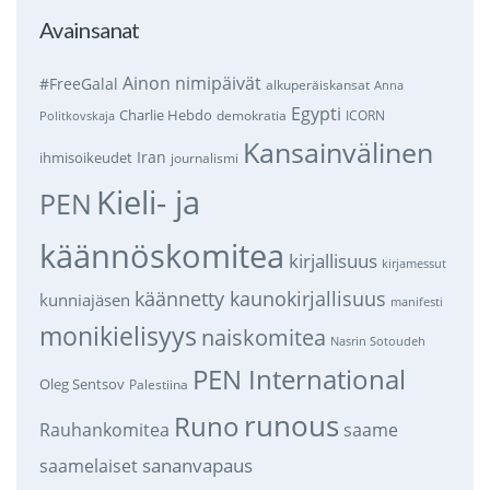
Avainsanat
Ainon nimipäivät
#FreeGalal
alkuperäiskansat
Anna
Egypti
Charlie Hebdo
demokratia
ICORN
Politkovskaja
Kansainvälinen
Iran
ihmisoikeudet
journalismi
Kieli- ja
PEN
käännöskomitea
kirjallisuus
kirjamessut
käännetty kaunokirjallisuus
kunniajäsen
manifesti
monikielisyys
naiskomitea
Nasrin Sotoudeh
PEN International
Oleg Sentsov
Palestiina
runous
Runo
saame
Rauhankomitea
sananvapaus
saamelaiset