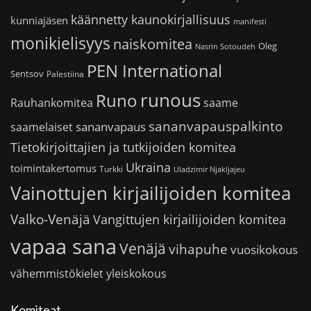
käännetty kaunokirjallisuus
kunniajäsen
manifesti
monikielisyys
naiskomitea
Oleg
Nasrin Sotoudeh
PEN International
Sentsov
Palestiina
runous
Runo
saame
Rauhankomitea
sananvapauspalkinto
sananvapaus
saamelaiset
Tietokirjoittajien ja tutkijoiden komitea
Ukraina
toimintakertomus
Turkki
Uladzimir Njakljajeu
Vainottujen kirjailijoiden komitea
Valko-Venäjä
Vangittujen kirjailijoiden komitea
vapaa sana
Venäjä
vihapuhe
vuosikokous
vähemmistökielet
yleiskokous
Komiteat