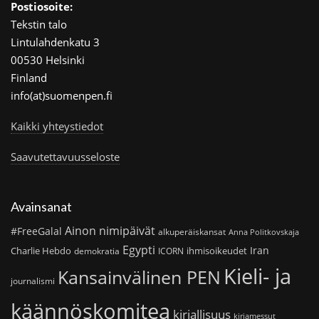
Postiosoite:
Tekstin talo
Lintulahdenkatu 3
00530 Helsinki
Finland
info(at)suomenpen.fi
Kaikki yhteystiedot
Saavutettavuusseloste
Avainsanat
Ainon nimipäivät
#FreeGalal
alkuperäiskansat
Anna Politkovskaja
Egypti
Iran
Charlie Hebdo
ihmisoikeudet
demokratia
ICORN
Kieli- ja
Kansainvälinen PEN
journalismi
käännöskomitea
kirjallisuus
kirjamessut