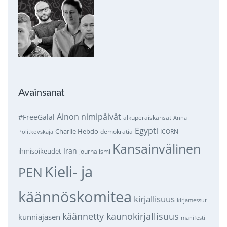
Avainsanat
Ainon nimipäivät
#FreeGalal
alkuperäiskansat
Anna
Egypti
Charlie Hebdo
demokratia
ICORN
Politkovskaja
Kansainvälinen
Iran
ihmisoikeudet
journalismi
Kieli- ja
PEN
käännöskomitea
kirjallisuus
kirjamessut
käännetty kaunokirjallisuus
kunniajäsen
manifesti