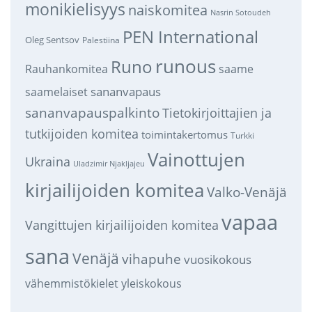
monikielisyys
naiskomitea
Nasrin Sotoudeh
PEN International
Oleg Sentsov
Palestiina
runous
Runo
saame
Rauhankomitea
sananvapaus
saamelaiset
sananvapauspalkinto
Tietokirjoittajien ja
tutkijoiden komitea
toimintakertomus
Turkki
Vainottujen
Ukraina
Uladzimir Njakljajeu
kirjailijoiden komitea
Valko-Venäjä
vapaa
Vangittujen kirjailijoiden komitea
sana
Venäjä
vihapuhe
vuosikokous
vähemmistökielet
yleiskokous