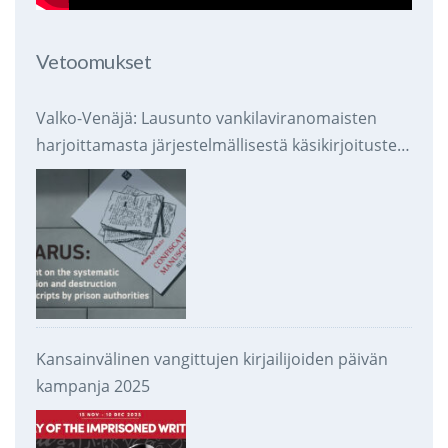
Vetoomukset
Valko-Venäjä: Lausunto vankilaviranomaisten
harjoittamasta järjestelmällisestä käsikirjoitusten
takavarikoinnista ja tuhoamisesta
Kansainvälinen vangittujen kirjailijoiden päivän
kampanja 2025