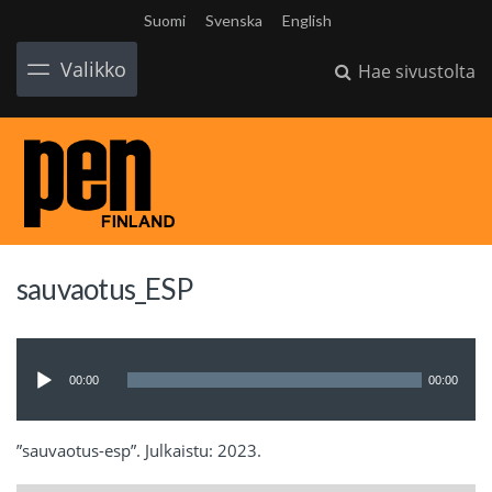
Suomi
Svenska
English
Valikko
Hae sivustolta
sauvaotus_ESP
Äänitoistin
00:00
00:00
”sauvaotus-esp”. Julkaistu: 2023.