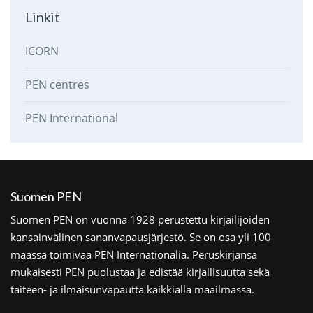
Linkit
ICORN
PEN centres
PEN International
Suomen PEN
Suomen PEN on vuonna 1928 perustettu kirjailijoiden
kansainvälinen sananvapausjärjestö. Se on osa yli 100
maassa toimivaa PEN Internationalia. Peruskirjansa
mukaisesti PEN puolustaa ja edistää kirjallisuutta sekä
taiteen- ja ilmaisunvapautta kaikkialla maailmassa.