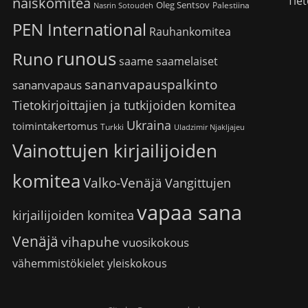
Tiet
naiskomitea
Oleg Sentsov
Palestiina
Nasrin Sotoudeh
PEN International
Rauhankomitea
runous
Runo
saame
saamelaiset
sananvapauspalkinto
sananvapaus
Tietokirjoittajien ja tutkijoiden komitea
Ukraina
toimintakertomus
Turkki
Uladzimir Njakljajeu
Vainottujen kirjailijoiden
komitea
Valko-Venäjä
Vangittujen
vapaa sana
kirjailijoiden komitea
Venäjä
vihapuhe
vuosikokous
vähemmistökielet
yleiskokous