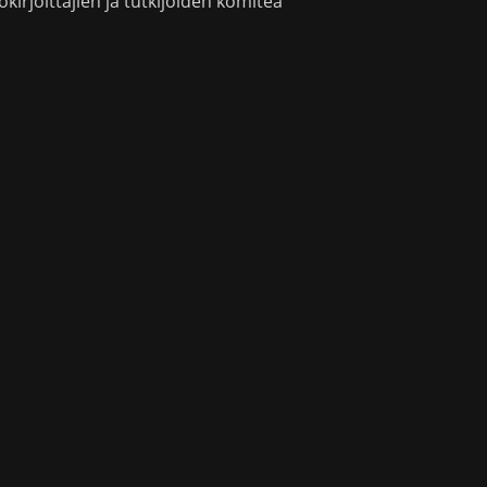
okirjoittajien ja tutkijoiden komitea