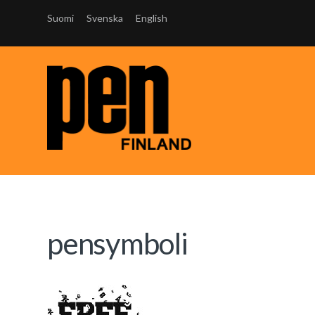
Suomi
Svenska
English
pensymboli