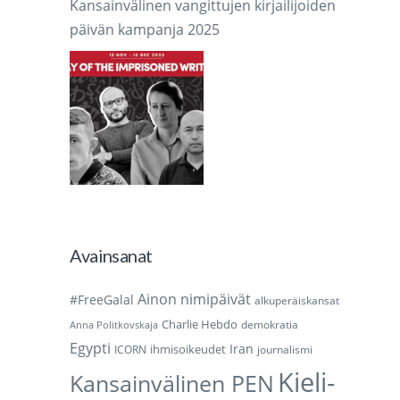
Kansainvälinen vangittujen kirjailijoiden
päivän kampanja 2025
Avainsanat
Ainon nimipäivät
#FreeGalal
alkuperäiskansat
Charlie Hebdo
demokratia
Anna Politkovskaja
Egypti
Iran
ihmisoikeudet
ICORN
journalismi
Kieli-
Kansainvälinen PEN