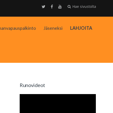
Hae sivustolta
nanvapauspalkinto
Jäseneksi
LAHJOITA
kko
Runovideot