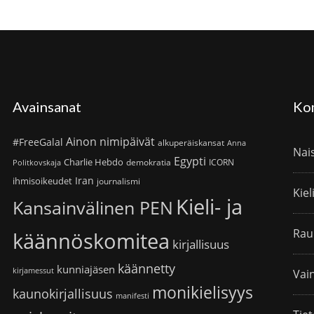
Avainsanat
Ko
Ainon nimipäivät
#FreeGalal
alkuperäiskansat
Anna
Nai
Egypti
Charlie Hebdo
demokratia
ICORN
Politkovskaja
Iran
ihmisoikeudet
journalismi
Kiel
Kieli- ja
Kansainvälinen PEN
Rau
käännöskomitea
kirjallisuus
käännetty
kunniajäsen
kirjamessut
Vain
monikielisyys
kaunokirjallisuus
manifesti