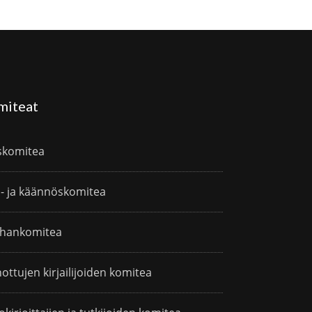
miteat
skomitea
i- ja käännöskomitea
hankomitea
ottujen kirjailijoiden komitea