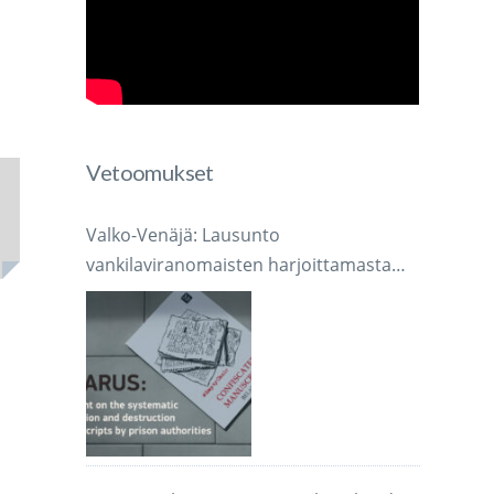
Vetoomukset
Valko-Venäjä: Lausunto
vankilaviranomaisten harjoittamasta
järjestelmällisestä käsikirjoitusten
takavarikoinnista ja tuhoamisesta