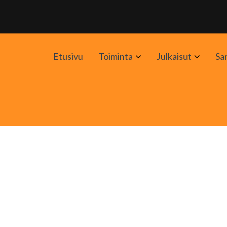
Avaa
Avaa
Etusivu
Toiminta
Julkaisut
Sa
alavalikko
alavali