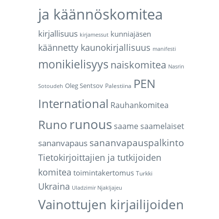
ja käännöskomitea
kirjallisuus
kunniajäsen
kirjamessut
käännetty kaunokirjallisuus
manifesti
monikielisyys
naiskomitea
Nasrin
PEN
Oleg Sentsov
Palestiina
Sotoudeh
International
Rauhankomitea
runous
Runo
saame
saamelaiset
sananvapauspalkinto
sananvapaus
Tietokirjoittajien ja tutkijoiden
komitea
toimintakertomus
Turkki
Ukraina
Uladzimir Njakljajeu
Vainottujen kirjailijoiden