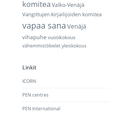
komitea
Valko-Venäjä
Vangittujen kirjailijoiden komitea
vapaa sana
Venäjä
vihapuhe
vuosikokous
vähemmistökielet
yleiskokous
Linkit
ICORN
PEN centres
PEN International