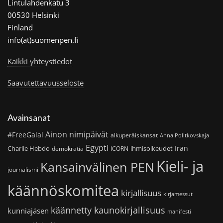
Lintulahdenkatu 3
00530 Helsinki
Finland
info(at)suomenpen.fi
Kaikki yhteystiedot
Saavutettavuusseloste
Avainsanat
Ainon nimipäivät
#FreeGalal
alkuperäiskansat
Anna Politkovskaja
Egypti
Iran
Charlie Hebdo
ihmisoikeudet
demokratia
ICORN
Kieli- ja
Kansainvälinen PEN
journalismi
käännöskomitea
kirjallisuus
kirjamessut
käännetty kaunokirjallisuus
kunniajäsen
manifesti