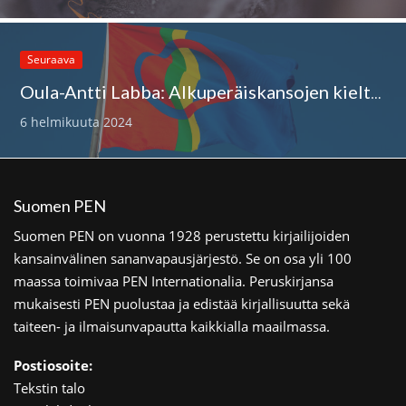
Seuraava
Oula-Antti Labba: Alkuperäiskansojen kielten vuosikymmenellä on merkitystä myös sananvapaudelle
6 helmikuuta 2024
Suomen PEN
Suomen PEN on vuonna 1928 perustettu kirjailijoiden
kansainvälinen sananvapausjärjestö. Se on osa yli 100
maassa toimivaa PEN Internationalia. Peruskirjansa
mukaisesti PEN puolustaa ja edistää kirjallisuutta sekä
taiteen- ja ilmaisunvapautta kaikkialla maailmassa.
Postiosoite:
Tekstin talo