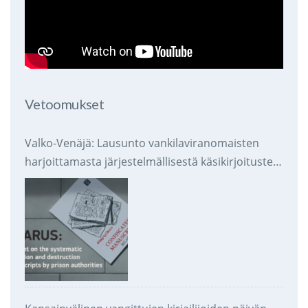
Vetoomukset
Valko-Venäjä: Lausunto vankilaviranomaisten
harjoittamasta järjestelmällisestä käsikirjoitusten
takavarikoinnista ja tuhoamisesta