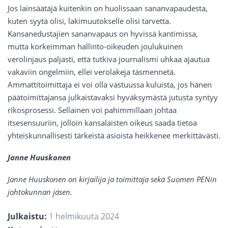
Jos lainsäätäjä kuitenkin on huolissaan sananvapaudesta,
kuten syytä olisi, lakimuutokselle olisi tarvetta.
Kansanedustajien sananvapaus on hyvissä kantimissa,
mutta korkeimman hallinto-oikeuden joulukuinen
verolinjaus paljasti, että tutkiva journalismi uhkaa ajautua
vakaviin ongelmiin, ellei verolakeja täsmennetä.
Ammattitoimittaja ei voi olla vastuussa kuluista, jos hänen
päätoimittajansa julkaistavaksi hyväksymästä jutusta syntyy
rikosprosessi. Sellainen voi pahimmillaan johtaa
itsesensuuriin, jolloin kansalaisten oikeus saada tietoa
yhteiskunnallisesti tärkeistä asioista heikkenee merkittävästi.
Janne Huuskonen
Janne Huuskonen on kirjailija ja toimittaja sekä Suomen PENin
johtokunnan jäsen.
Julkaistu:
1 helmikuuta 2024