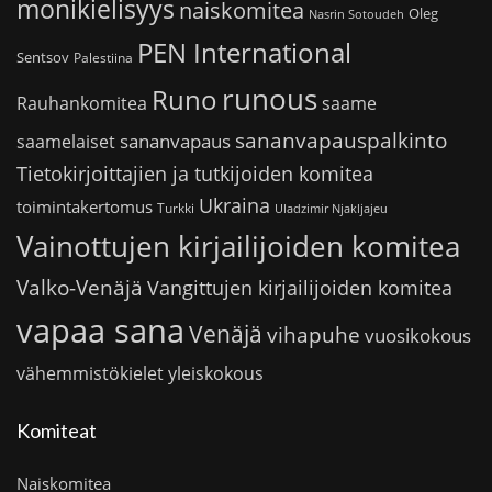
monikielisyys
naiskomitea
Oleg
Nasrin Sotoudeh
PEN International
Sentsov
Palestiina
runous
Runo
saame
Rauhankomitea
sananvapauspalkinto
sananvapaus
saamelaiset
Tietokirjoittajien ja tutkijoiden komitea
Ukraina
toimintakertomus
Turkki
Uladzimir Njakljajeu
Vainottujen kirjailijoiden komitea
Valko-Venäjä
Vangittujen kirjailijoiden komitea
vapaa sana
Venäjä
vihapuhe
vuosikokous
vähemmistökielet
yleiskokous
Komiteat
Naiskomitea