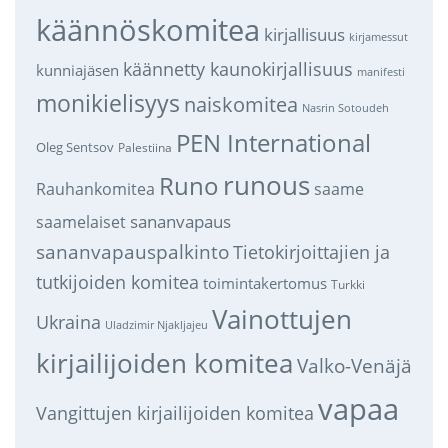
käännöskomitea
kirjallisuus
kirjamessut
käännetty kaunokirjallisuus
kunniajäsen
manifesti
monikielisyys
naiskomitea
Nasrin Sotoudeh
PEN International
Oleg Sentsov
Palestiina
runous
Runo
saame
Rauhankomitea
sananvapaus
saamelaiset
sananvapauspalkinto
Tietokirjoittajien ja
tutkijoiden komitea
toimintakertomus
Turkki
Vainottujen
Ukraina
Uladzimir Njakljajeu
kirjailijoiden komitea
Valko-Venäjä
vapaa
Vangittujen kirjailijoiden komitea