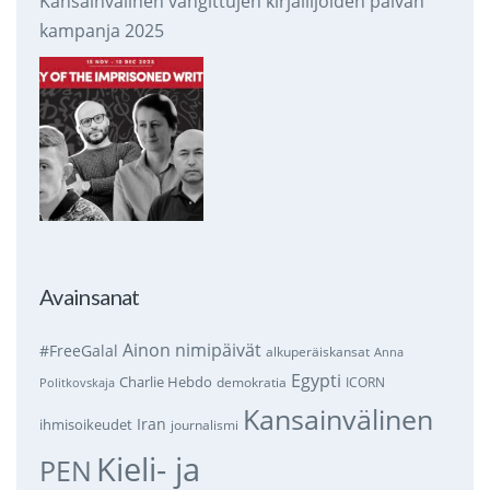
Kansainvälinen vangittujen kirjailijoiden päivän
kampanja 2025
Avainsanat
Ainon nimipäivät
#FreeGalal
alkuperäiskansat
Anna
Egypti
Charlie Hebdo
demokratia
ICORN
Politkovskaja
Kansainvälinen
Iran
ihmisoikeudet
journalismi
Kieli- ja
PEN