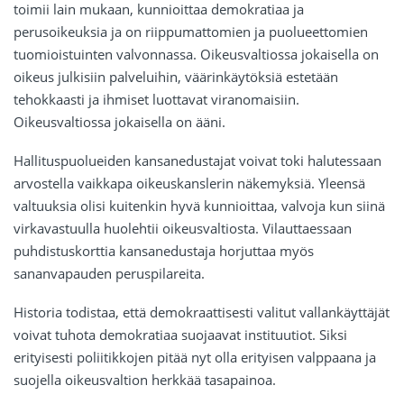
toimii lain mukaan, kunnioittaa demokratiaa ja
perusoikeuksia ja on riippumattomien ja puolueettomien
tuomioistuinten valvonnassa. Oikeusvaltiossa jokaisella on
oikeus julkisiin palveluihin, väärinkäytöksiä estetään
tehokkaasti ja ihmiset luottavat viranomaisiin.
Oikeusvaltiossa jokaisella on ääni.
Hallituspuolueiden kansanedustajat voivat toki halutessaan
arvostella vaikkapa oikeuskanslerin näkemyksiä. Yleensä
valtuuksia olisi kuitenkin hyvä kunnioittaa, valvoja kun siinä
virkavastuulla huolehtii oikeusvaltiosta. Vilauttaessaan
puhdistuskorttia kansanedustaja horjuttaa myös
sananvapauden peruspilareita.
Historia todistaa, että demokraattisesti valitut vallankäyttäjät
voivat tuhota demokratiaa suojaavat instituutiot. Siksi
erityisesti poliitikkojen pitää nyt olla erityisen valppaana ja
suojella oikeusvaltion herkkää tasapainoa.