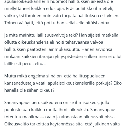
apulaisoikeuskanslerin huomiot hallituksen aikeista ole
miellyttäneet kaikkia edustajia. Eräs poliitikko ihmetteli,
voiko yksi ihminen noin vain torpata hallituksen esityksen.
Toinen väläytti, että potkuthan sellaiselle pitäisi antaa.
Ja mitä mainittu laillisuusvalvoja teki? Hän sijaisti matkalla
ollutta oikeuskansleria eli hoiti tehtäväänsä valvoa
hallituksen päätösten lainmukaisuutta. Hänen arvionsa
mukaan kaikkien itärajan ylityspisteiden sulkeminen ei ollut
laillisesti perusteltua.
Mutta mikä ongelma siinä on, että hallituspuolueen
kansanedustaja vaatii apulaisoikeuskanslerille potkuja? Eikö
hänellä ole siihen oikeus?
Sananvapaus perusoikeutena on se ihmisoikeus, jolla
puolustetaan kaikkia muita ihmisoikeuksia. Sananvapaus
toteutuu maailmassa vain ja ainoastaan oikeusvaltioissa.
Oikeusvaltio tarkoittaa käytännössä sitä, että julkinen valta