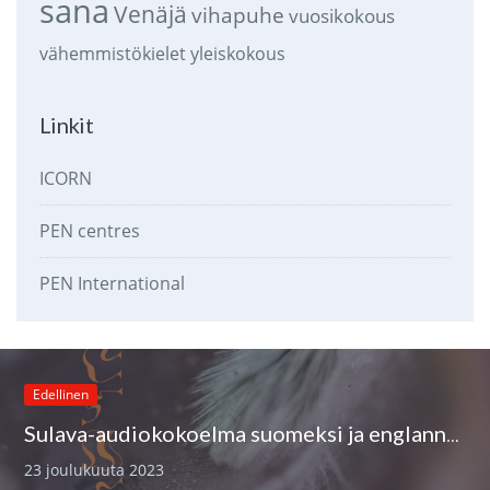
sana
Venäjä
vihapuhe
vuosikokous
vähemmistökielet
yleiskokous
Linkit
ICORN
PEN centres
PEN International
Edellinen
Sulava-audiokokoelma suomeksi ja englanniksi
23 joulukuuta 2023