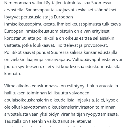
Nimenomaan vallankäyttäjien toimintaa saa Suomessa
arvostella. Sananvapautta suojaavat keskeiset säännökset
löytyvät perustuslaista ja Euroopan
ihmisoikeussopimuksesta. Ihmisoikeussopimusta tulkitseva
Euroopan ihmisoikeustuomioistuin on aivan erityisesti
korostanut, että poliitikoilla on oikeus esittää sellaisiakin
väitteitä, jotka loukkaavat, liioittelevat ja provosoivat.
Poliitikot saavat puhua! Suuressa salissa kansanedustajilla
on vieläkin laajempi sananvapaus. Valtiopäiväpuheista ei voi
joutua syytteeseen, ellei viisi kuudesosaa eduskunnasta sitä
kannata.
Viime aikoina eduskunnassa on esiintynyt halua arvostella
hallituksen toiminnan laillisuutta valvoneen
apulaisoikeuskanslerin oikeudellisia linjauksia. Ja ei, kyse ei
ole ollut kasvottoman oikeuskanslerinviraston toiminnan
arvostelusta vaan yksilöidyn viranhaltijan ryöpyttämisestä.
Taustalla on tietenkin vaikuttanut se, etteivät