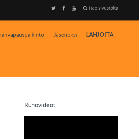
Hae sivustolta
nanvapauspalkinto
Jäseneksi
LAHJOITA
kko
Runovideot