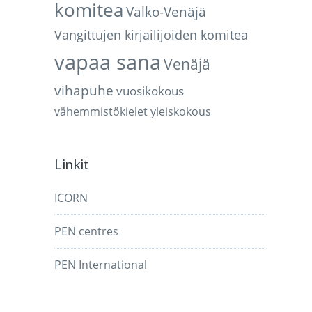
komitea
Valko-Venäjä
Vangittujen kirjailijoiden komitea
vapaa sana
Venäjä
vihapuhe
vuosikokous
vähemmistökielet
yleiskokous
Linkit
ICORN
PEN centres
PEN International