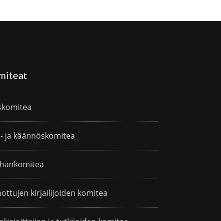
miteat
skomitea
i- ja käännöskomitea
hankomitea
ottujen kirjailijoiden komitea