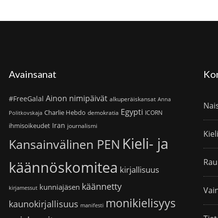
Avainsanat
Ko
Ainon nimipäivät
#FreeGalal
alkuperäiskansat
Anna
Nai
Egypti
Charlie Hebdo
demokratia
ICORN
Politkovskaja
Iran
ihmisoikeudet
journalismi
Kiel
Kieli- ja
Kansainvälinen PEN
Rau
käännöskomitea
kirjallisuus
käännetty
kunniajäsen
kirjamessut
Vain
monikielisyys
kaunokirjallisuus
manifesti