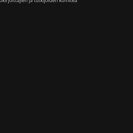
okirjoittajien ja tutkijoiden komitea