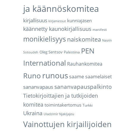
ja käännöskomitea
kirjallisuus
kunniajäsen
kirjamessut
käännetty kaunokirjallisuus
manifesti
monikielisyys
naiskomitea
Nasrin
PEN
Oleg Sentsov
Palestiina
Sotoudeh
International
Rauhankomitea
runous
Runo
saame
saamelaiset
sananvapauspalkinto
sananvapaus
Tietokirjoittajien ja tutkijoiden
komitea
toimintakertomus
Turkki
Ukraina
Uladzimir Njakljajeu
Vainottujen kirjailijoiden