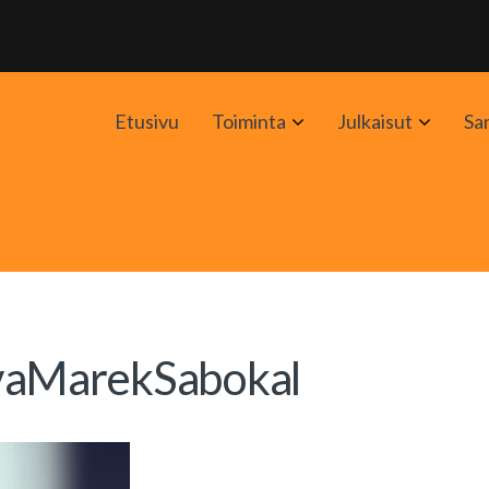
Avaa
Avaa
Etusivu
Toiminta
Julkaisut
Sa
alavalikko
alavali
vaMarekSabokal