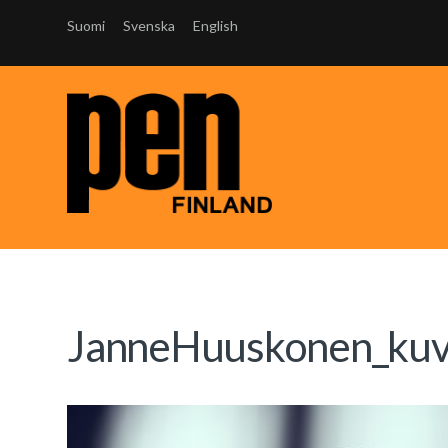
Suomi
Svenska
English
JanneHuuskonen_ku