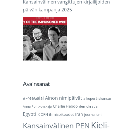
Kansainvälinen vangittujen kirjailijoiden
päivän kampanja 2025
Avainsanat
Ainon nimipäivät
#FreeGalal
alkuperäiskansat
Charlie Hebdo
demokratia
Anna Politkovskaja
Egypti
Iran
ihmisoikeudet
ICORN
journalismi
Kieli-
Kansainvälinen PEN