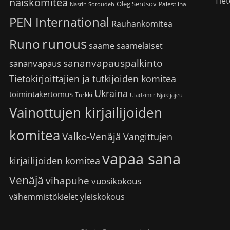
Tiet
naiskomitea
Oleg Sentsov
Palestiina
Nasrin Sotoudeh
PEN International
Rauhankomitea
runous
Runo
saame
saamelaiset
sananvapauspalkinto
sananvapaus
Tietokirjoittajien ja tutkijoiden komitea
Ukraina
toimintakertomus
Turkki
Uladzimir Njakljajeu
Vainottujen kirjailijoiden
komitea
Valko-Venäjä
Vangittujen
vapaa sana
kirjailijoiden komitea
Venäjä
vihapuhe
vuosikokous
vähemmistökielet
yleiskokous