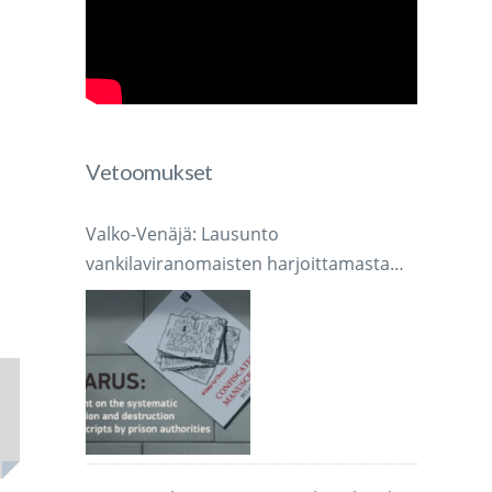
Vetoomukset
Valko-Venäjä: Lausunto
vankilaviranomaisten harjoittamasta
järjestelmällisestä käsikirjoitusten
takavarikoinnista ja tuhoamisesta