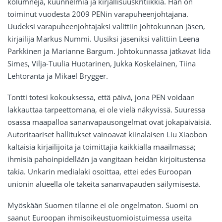
kolumneja, kuunnelmia ja kirjallisuuskritiikkiä. Hän on
toiminut vuodesta 2009 PENin varapuheenjohtajana.
Uudeksi varapuheenjohtajaksi valittiin johtokunnan jäsen,
kirjailija Markus Nummi. Uusiksi jäseniksi valittiin Leena
Parkkinen ja Marianne Bargum. Johtokunnassa jatkavat Iida
Simes, Vilja-Tuulia Huotarinen, Jukka Koskelainen, Tiina
Lehtoranta ja Mikael Brygger.
Tontti totesi kokouksessa, että päivä, jona PEN voidaan
lakkauttaa tarpeettomana, ei ole vielä näkyvissä. Suuressa
osassa maapalloa sananvapausongelmat ovat jokapäiväisiä.
Autoritaariset hallitukset vainoavat kiinalaisen Liu Xiaobon
kaltaisia kirjailijoita ja toimittajia kaikkialla maailmassa;
ihmisiä pahoinpidellään ja vangitaan heidän kirjoitustensa
takia. Unkarin medialaki osoittaa, ettei edes Euroopan
unionin alueella ole takeita sananvapauden säilymisestä.
Myöskään Suomen tilanne ei ole ongelmaton. Suomi on
saanut Euroopan ihmisoikeustuomioistuimessa useita