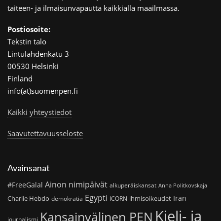
taiteen- ja ilmaisunvapautta kaikkialla maailmassa.
Postiosoite:
Tekstin talo
Lintulahdenkatu 3
00530 Helsinki
Finland
info(at)suomenpen.fi
Kaikki yhteystiedot
Saavutettavuusseloste
Avainsanat
Ainon nimipäivät
#FreeGalal
alkuperäiskansat
Anna Politkovskaja
Egypti
Iran
Charlie Hebdo
ihmisoikeudet
demokratia
ICORN
Kieli- ja
Kansainvälinen PEN
journalismi