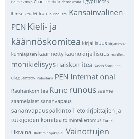
Egypti
Charlie Hebdo
demokratia
ICORN
Politkovskaja
Kansainvälinen
Iran
ihmisoikeudet
journalismi
Kieli- ja
PEN
käännöskomitea
kirjallisuus
kirjamessut
käännetty kaunokirjallisuus
kunniajäsen
manifesti
monikielisyys
naiskomitea
Nasrin Sotoudeh
PEN International
Oleg Sentsov
Palestiina
runous
Runo
saame
Rauhankomitea
sananvapaus
saamelaiset
sananvapauspalkinto
Tietokirjoittajien ja
tutkijoiden komitea
toimintakertomus
Turkki
Vainottujen
Ukraina
Uladzimir Njakljajeu