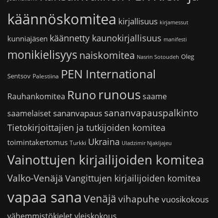
käännöskomitea
kirjallisuus
kirjamessut
käännetty kaunokirjallisuus
kunniajäsen
manifesti
monikielisyys
naiskomitea
Oleg
Nasrin Sotoudeh
PEN International
Sentsov
Palestiina
runous
Runo
saame
Rauhankomitea
sananvapauspalkinto
sananvapaus
saamelaiset
Tietokirjoittajien ja tutkijoiden komitea
Ukraina
toimintakertomus
Turkki
Uladzimir Njakljajeu
Vainottujen kirjailijoiden komitea
Valko-Venäjä
Vangittujen kirjailijoiden komitea
vapaa sana
Venäjä
vihapuhe
vuosikokous
vähemmistökielet
yleiskokous