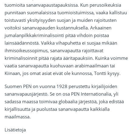
tuomioita sananvapaustapauksissa. Kun perusoikeuksia
punnitaan suomalaisissa tuomioistuimissa, vaaka kallistuu
toistuvasti yksityisyyden suojan ja muiden rajoitusten
voitoksi sananvapauden kustannuksella. Arkaainen
jumalanpilkkakriminalisointi pitää vihdoin poistaa
lainsäädännöstä. Vaikka vihapuhetta ei suojaa mikään
ihmisoikeussopimus, sananvapautta rajoittavat
kriminalisoinnit pitää rajata ääritapauksiin. Kuinka voimme
vaatia sananvapautta kuohuvaan arabimaailmaan tai
Kiinaan, jos omat asiat eivät ole kunnossa, Tontti kysyy.
Suomen PEN on vuonna 1928 perustettu kirjailijoiden
sananvapausjärjestö. Se on osa PEN Internationalia, yli
sadassa maassa toimivaa globaalia järjestöä, joka edistää
kirjallisuutta ja puolustaa sananvapautta kaikkialla
maailmassa.
Lisätietoja