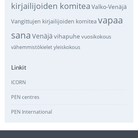
kirjailijoiden komitea
Valko-Venäjä
vapaa
Vangittujen kirjailijoiden komitea
sana
Venäjä
vihapuhe
vuosikokous
vähemmistökielet
yleiskokous
Linkit
ICORN
PEN centres
PEN International