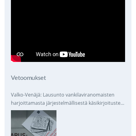
Vetoomukset
Valko-Venäjä: Lausunto vankilaviranomaisten
harjoittamasta järjestelmällisestä käsikirjoitusten
takavarikoinnista ja tuhoamisesta