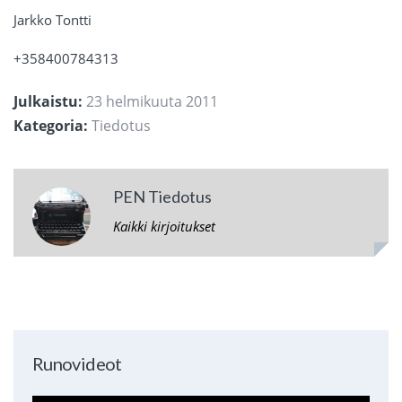
Jarkko Tontti
+358400784313
Julkaistu:
23 helmikuuta 2011
Kategoria:
Tiedotus
PEN Tiedotus
Kaikki kirjoitukset
Runovideot