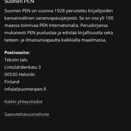
Suomen PEN
Suomen PEN on vuonna 1928 perustettu kirjailijoiden
kansainvälinen sananvapausjärjestö. Se on osa yli 100
maassa toimivaa PEN Internationalia. Peruskirjansa
mukaisesti PEN puolustaa ja edistää kirjallisuutta sekä
taiteen- ja ilmaisunvapautta kaikkialla maailmassa.
Postiosoite:
Tekstin talo
Lintulahdenkatu 3
00530 Helsinki
Finland
info(at)suomenpen.fi
Kaikki yhteystiedot
Saavutettavuusseloste