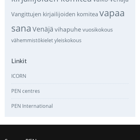
vapaa
Vangittujen kirjailijoiden komitea
sana
Venäjä
vihapuhe
vuosikokous
vähemmistökielet
yleiskokous
Linkit
ICORN
PEN centres
PEN International