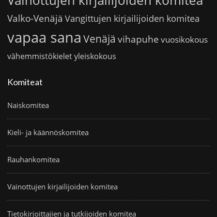
Vainottujen kirjailijoiden komitea
Valko-Venäjä
Vangittujen kirjailijoiden komitea
vapaa sana
Venäjä
vihapuhe
vuosikokous
vähemmistökielet
yleiskokous
Komiteat
Naiskomitea
Kieli- ja käännöskomitea
Rauhankomitea
Vainottujen kirjailijoiden komitea
Tietokirjoittajien ja tutkijoiden komitea