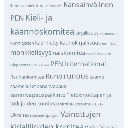
Kansainvälinen
Iran
ihmisoikeudet
journalismi
Kieli- ja
PEN
käännöskomitea
kirjallisuus
kirjamessut
käännetty kaunokirjallisuus
kunniajäsen
manifesti
monikielisyys
naiskomitea
Nasrin Sotoudeh
PEN International
Oleg Sentsov
Palestiina
runous
Runo
saame
Rauhankomitea
sananvapaus
saamelaiset
sananvapauspalkinto
Tietokirjoittajien ja
tutkijoiden komitea
toimintakertomus
Turkki
Vainottujen
Ukraina
Uladzimir Njakljajeu
kirjailijoiden komitea
Valko-Venäjä