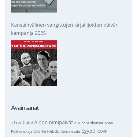
Kansainvälinen vangittujen kirjailijoiden päivän
kampanja 2025
Avainsanat
Ainon nimipäivät
#FreeGalal
alkuperäiskansat
Anna
Egypti
Charlie Hebdo
demokratia
ICORN
Politkovskaja