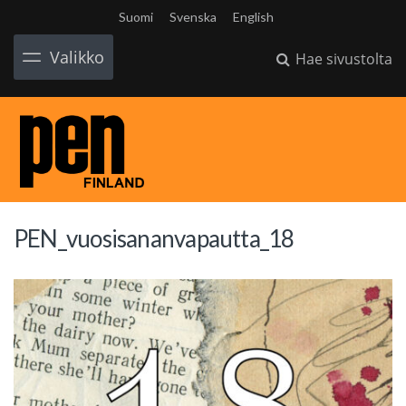
Suomi
Svenska
English
Valikko
Hae sivustolta
PEN_vuosisananvapautta_18