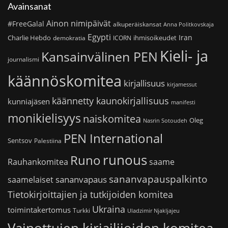
Avainsanat
Ainon nimipäivät
#FreeGalal
alkuperäiskansat
Anna Politkovskaja
Egypti
Iran
Charlie Hebdo
ihmisoikeudet
demokratia
ICORN
Kieli- ja
Kansainvälinen PEN
journalismi
käännöskomitea
kirjallisuus
kirjamessut
käännetty kaunokirjallisuus
kunniajäsen
manifesti
monikielisyys
naiskomitea
Oleg
Nasrin Sotoudeh
PEN International
Sentsov
Palestiina
runous
Runo
saame
Rauhankomitea
sananvapauspalkinto
sananvapaus
saamelaiset
Tietokirjoittajien ja tutkijoiden komitea
Ukraina
toimintakertomus
Turkki
Uladzimir Njakljajeu