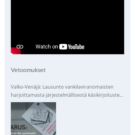
Vetoomukset
Valko-Venäjä: Lausunto vankilaviranomaisten
harjoittamasta järjestelmällisestä käsikirjoitusten
takavarikoinnista ja tuhoamisesta