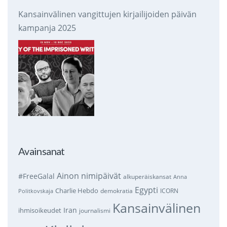
Kansainvälinen vangittujen kirjailijoiden päivän
kampanja 2025
Avainsanat
Ainon nimipäivät
#FreeGalal
alkuperäiskansat
Anna
Egypti
Charlie Hebdo
demokratia
ICORN
Politkovskaja
Kansainvälinen
Iran
ihmisoikeudet
journalismi