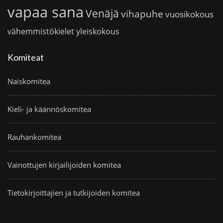
vapaa sana
Venäjä
vihapuhe
vuosikokous
vähemmistökielet
yleiskokous
Komiteat
Naiskomitea
Kieli- ja käännöskomitea
Rauhankomitea
Vainottujen kirjailijoiden komitea
Tietokirjoittajien ja tutkijoiden komitea