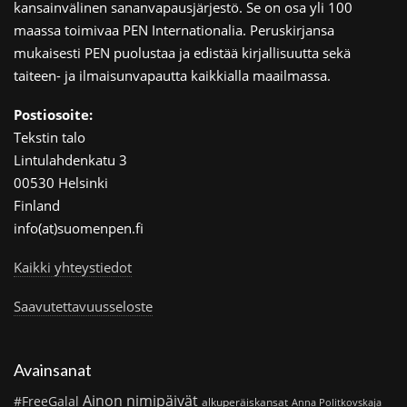
kansainvälinen sananvapausjärjestö. Se on osa yli 100
maassa toimivaa PEN Internationalia. Peruskirjansa
mukaisesti PEN puolustaa ja edistää kirjallisuutta sekä
taiteen- ja ilmaisunvapautta kaikkialla maailmassa.
Postiosoite:
Tekstin talo
Lintulahdenkatu 3
00530 Helsinki
Finland
info(at)suomenpen.fi
Kaikki yhteystiedot
Saavutettavuusseloste
Avainsanat
Ainon nimipäivät
#FreeGalal
alkuperäiskansat
Anna Politkovskaja