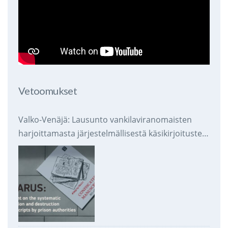
Vetoomukset
Valko-Venäjä: Lausunto vankilaviranomaisten
harjoittamasta järjestelmällisestä käsikirjoitusten
takavarikoinnista ja tuhoamisesta