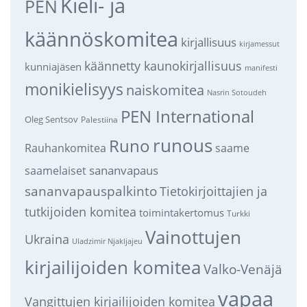
Kieli- ja
PEN
käännöskomitea
kirjallisuus
kirjamessut
käännetty kaunokirjallisuus
kunniajäsen
manifesti
monikielisyys
naiskomitea
Nasrin Sotoudeh
PEN International
Oleg Sentsov
Palestiina
runous
Runo
saame
Rauhankomitea
sananvapaus
saamelaiset
sananvapauspalkinto
Tietokirjoittajien ja
tutkijoiden komitea
toimintakertomus
Turkki
Vainottujen
Ukraina
Uladzimir Njakljajeu
kirjailijoiden komitea
Valko-Venäjä
vapaa
Vangittujen kirjailijoiden komitea