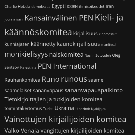
Egypti
Iran
Charlie Hebdo
ihmisoikeudet
demokratia
ICORN
Kieli- ja
Kansainvälinen PEN
journalismi
käännöskomitea
kirjallisuus
kirjamessut
käännetty kaunokirjallisuus
kunniajäsen
manifesti
monikielisyys
naiskomitea
Oleg
Nasrin Sotoudeh
PEN International
Sentsov
Palestiina
runous
Runo
saame
Rauhankomitea
sananvapauspalkinto
sananvapaus
saamelaiset
Tietokirjoittajien ja tutkijoiden komitea
Ukraina
toimintakertomus
Turkki
Uladzimir Njakljajeu
Vainottujen kirjailijoiden komitea
Valko-Venäjä
Vangittujen kirjailijoiden komitea