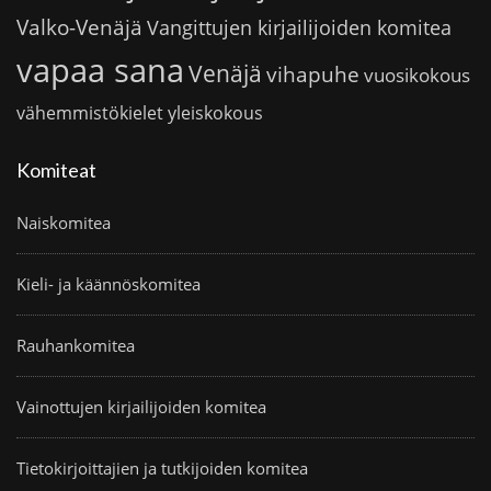
Valko-Venäjä
Vangittujen kirjailijoiden komitea
vapaa sana
Venäjä
vihapuhe
vuosikokous
vähemmistökielet
yleiskokous
Komiteat
Naiskomitea
Kieli- ja käännöskomitea
Rauhankomitea
Vainottujen kirjailijoiden komitea
Tietokirjoittajien ja tutkijoiden komitea