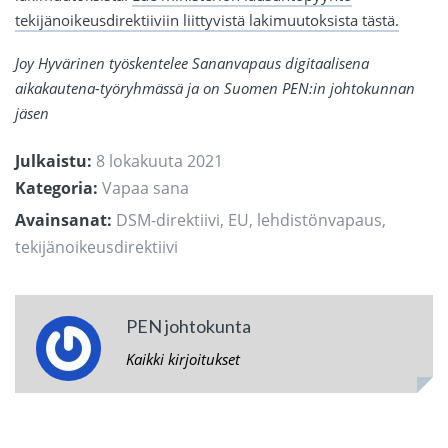
tekijänoikeusdirektiiviin liittyvistä lakimuutoksista tästä.
Joy Hyvärinen työskentelee Sananvapaus digitaalisena
aikakautena-työryhmässä ja on Suomen PEN:in johtokunnan
jäsen
Julkaistu:
8 lokakuuta 2021
Kategoria:
Vapaa sana
Avainsanat:
DSM-direktiivi
,
EU
,
lehdistönvapaus
,
tekijänoikeusdirektiivi
PEN johtokunta
Kaikki kirjoitukset