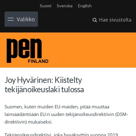
Suomi
Svenska
English
Valikko
Hae sivustolta
Joy Hyvärinen: Kiistelty
tekijänoikeuslaki tulossa
Suomen, kuten muiden EU-maiden, pitää muuttaa
lainsäädäntöään EU:n uuden tekijänoikeusdirektiivin (DSM-
direktiivin) mukaiseksi.
Tekijänoikeusdirektiivi, joka hyväksyttiin vuonna 2019