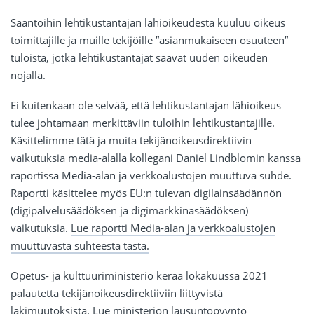
Sääntöihin lehtikustantajan lähioikeudesta kuuluu oikeus
toimittajille ja muille tekijöille ”asianmukaiseen osuuteen”
tuloista, jotka lehtikustantajat saavat uuden oikeuden
nojalla.
Ei kuitenkaan ole selvää, että lehtikustantajan lähioikeus
tulee johtamaan merkittäviin tuloihin lehtikustantajille.
Käsittelimme tätä ja muita tekijänoikeusdirektiivin
vaikutuksia media-alalla kollegani Daniel Lindblomin kanssa
raportissa Media-alan ja verkkoalustojen muuttuva suhde.
Raportti käsittelee myös EU:n tulevan digilainsäädännön
(digipalvelusäädöksen ja digimarkkinasäädöksen)
vaikutuksia.
Lue raportti Media-alan ja verkkoalustojen
muuttuvasta suhteesta tästä.
Opetus- ja kulttuuriministeriö kerää lokakuussa 2021
palautetta tekijänoikeusdirektiiviin liittyvistä
lakimuutoksista.
Lue ministeriön lausuntopyyntö