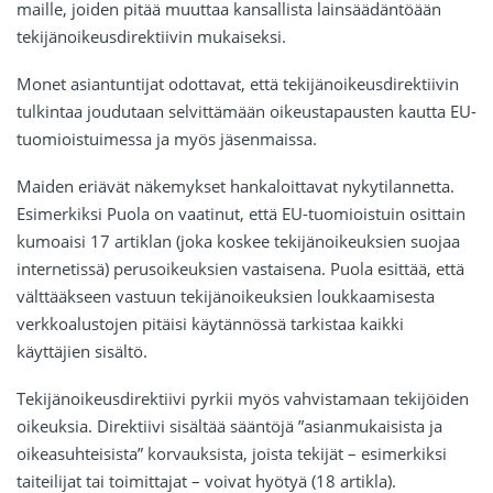
maille, joiden pitää muuttaa kansallista lainsäädäntöään
tekijänoikeusdirektiivin mukaiseksi.
Monet asiantuntijat odottavat, että tekijänoikeusdirektiivin
tulkintaa joudutaan selvittämään oikeustapausten kautta EU-
tuomioistuimessa ja myös jäsenmaissa.
Maiden eriävät näkemykset hankaloittavat nykytilannetta.
Esimerkiksi Puola on vaatinut, että EU-tuomioistuin osittain
kumoaisi 17 artiklan (joka koskee tekijänoikeuksien suojaa
internetissä) perusoikeuksien vastaisena. Puola esittää, että
välttääkseen vastuun tekijänoikeuksien loukkaamisesta
verkkoalustojen pitäisi käytännössä tarkistaa kaikki
käyttäjien sisältö.
Tekijänoikeusdirektiivi pyrkii myös vahvistamaan tekijöiden
oikeuksia. Direktiivi sisältää sääntöjä ”asianmukaisista ja
oikeasuhteisista” korvauksista, joista tekijät – esimerkiksi
taiteilijat tai toimittajat – voivat hyötyä (18 artikla).