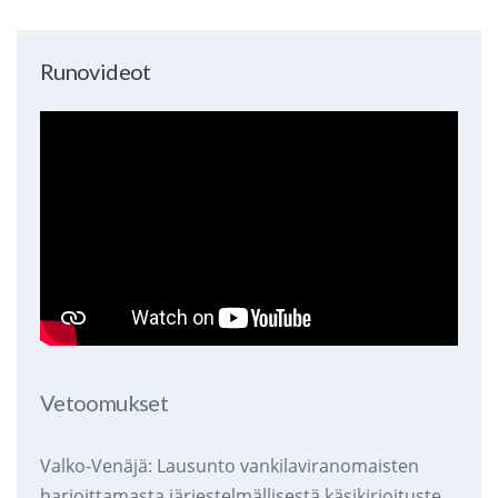
Runovideot
Vetoomukset
Valko-Venäjä: Lausunto vankilaviranomaisten
harjoittamasta järjestelmällisestä käsikirjoitusten