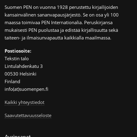
Suomen PEN on vuonna 1928 perustettu kirjailijoiden
kansainvälinen sananvapausjärjestö. Se on osa yli 100
maassa toimivaa PEN Internationalia. Peruskirjansa
mukaisesti PEN puolustaa ja edistää kirjallisuutta sekä
taiteen- ja ilmaisunvapautta kaikkialla maailmassa.
Postiosoite:
Tekstin talo
Lintulahdenkatu 3
00530 Helsinki
Finland
info(at)suomenpen.fi
Kaikki yhteystiedot
Saavutettavuusseloste
Avainsanat