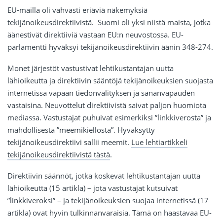
EU-mailla oli vahvasti eriäviä näkemyksiä
tekijänoikeusdirektiivistä. Suomi oli yksi niistä maista, jotka
äänestivät direktiiviä vastaan EU:n neuvostossa. EU-
parlamentti hyväksyi tekijänoikeusdirektiivin äänin 348-274.
Monet järjestöt vastustivat lehtikustantajan uutta
lähioikeutta ja direktiivin sääntöjä tekijänoikeuksien suojasta
internetissä vapaan tiedonvälityksen ja sananvapauden
vastaisina. Neuvottelut direktiivistä saivat paljon huomiota
mediassa. Vastustajat puhuivat esimerkiksi ”linkkiverosta” ja
mahdollisesta ”meemikiellosta”. Hyväksytty
tekijänoikeusdirektiivi sallii meemit.
Lue lehtiartikkeli
tekijänoikeusdirektiivistä tästä
.
Direktiivin säännöt, jotka koskevat lehtikustantajan uutta
lähioikeutta (15 artikla) – jota vastustajat kutsuivat
”linkkiveroksi” – ja tekijänoikeuksien suojaa internetissä (17
artikla) ovat hyvin tulkinnanvaraisia. Tämä on haastavaa EU-