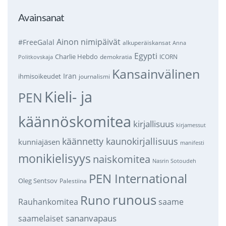
Avainsanat
Ainon nimipäivät
#FreeGalal
alkuperäiskansat
Anna
Egypti
Charlie Hebdo
demokratia
ICORN
Politkovskaja
Kansainvälinen
Iran
ihmisoikeudet
journalismi
Kieli- ja
PEN
käännöskomitea
kirjallisuus
kirjamessut
käännetty kaunokirjallisuus
kunniajäsen
manifesti
monikielisyys
naiskomitea
Nasrin Sotoudeh
PEN International
Oleg Sentsov
Palestiina
runous
Runo
saame
Rauhankomitea
sananvapaus
saamelaiset