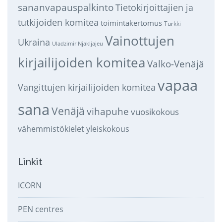
sananvapauspalkinto
Tietokirjoittajien ja
tutkijoiden komitea
toimintakertomus
Turkki
Vainottujen
Ukraina
Uladzimir Njakljajeu
kirjailijoiden komitea
Valko-Venäjä
vapaa
Vangittujen kirjailijoiden komitea
sana
Venäjä
vihapuhe
vuosikokous
vähemmistökielet
yleiskokous
Linkit
ICORN
PEN centres