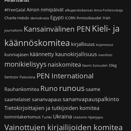
Ainon nimipäivät
#FreeGalal
alkuperäiskansat
Anna Politkovskaja
Egypti
Iran
Charlie Hebdo
ihmisoikeudet
demokratia
ICORN
Kieli- ja
Kansainvälinen PEN
journalismi
käännöskomitea
kirjallisuus
kirjamessut
käännetty kaunokirjallisuus
kunniajäsen
manifesti
monikielisyys
naiskomitea
Oleg
Nasrin Sotoudeh
PEN International
Sentsov
Palestiina
runous
Runo
saame
Rauhankomitea
sananvapauspalkinto
sananvapaus
saamelaiset
Tietokirjoittajien ja tutkijoiden komitea
Ukraina
toimintakertomus
Turkki
Uladzimir Njakljajeu
Vainottujen kirjailijoiden komitea