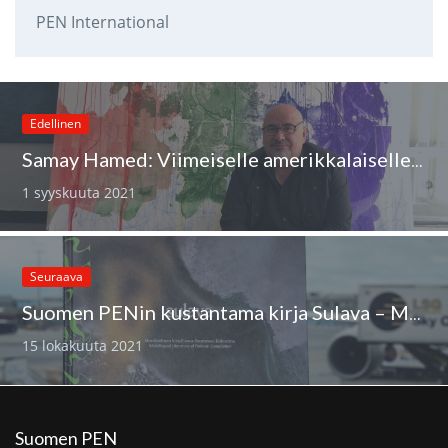
PEN International
Edellinen
Samay Hamed: Viimeiselle amerikkalaiselle sotilaalle
1 syyskuuta 2021
Seuraava
Suomen PENin kustantama kirja Sulava – Monikielinen kirjallisuus Suomessa on julkaistu ja saatavilla kaupoista
15 lokakuuta 2021
Suomen PEN