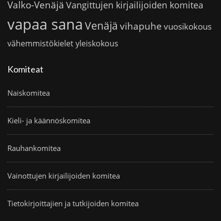
Valko-Venäjä
Vangittujen kirjailijoiden komitea
vapaa sana
Venäjä
vihapuhe
vuosikokous
vähemmistökielet
yleiskokous
Komiteat
Naiskomitea
Kieli- ja käännöskomitea
Rauhankomitea
Vainottujen kirjailijoiden komitea
Tietokirjoittajien ja tutkijoiden komitea