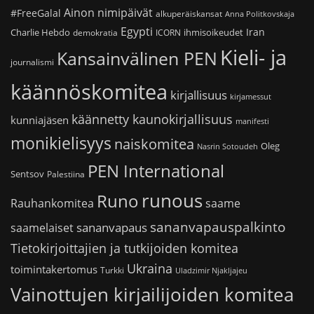
Ainon nimipäivät
#FreeGalal
alkuperäiskansat
Anna Politkovskaja
Egypti
Iran
Charlie Hebdo
ihmisoikeudet
demokratia
ICORN
Kieli- ja
Kansainvälinen PEN
journalismi
käännöskomitea
kirjallisuus
kirjamessut
käännetty kaunokirjallisuus
kunniajäsen
manifesti
monikielisyys
naiskomitea
Oleg
Nasrin Sotoudeh
PEN International
Sentsov
Palestiina
runous
Runo
saame
Rauhankomitea
sananvapauspalkinto
sananvapaus
saamelaiset
Tietokirjoittajien ja tutkijoiden komitea
Ukraina
toimintakertomus
Turkki
Uladzimir Njakljajeu
Vainottujen kirjailijoiden komitea