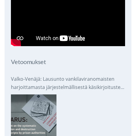
Vetoomukset
Valko-Venäjä: Lausunto vankilaviranomaisten
harjoittamasta järjestelmällisestä käsikirjoitusten
takavarikoinnista ja tuhoamisesta