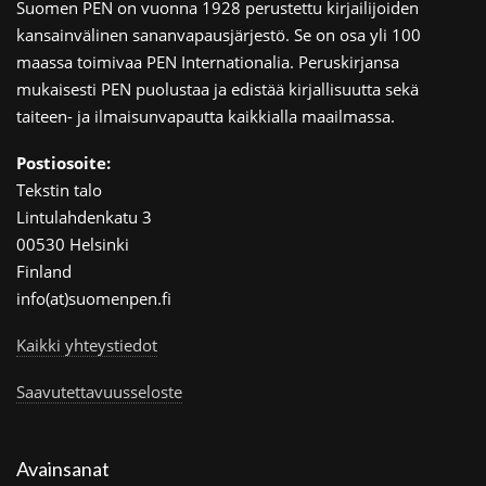
Suomen PEN on vuonna 1928 perustettu kirjailijoiden
kansainvälinen sananvapausjärjestö. Se on osa yli 100
maassa toimivaa PEN Internationalia. Peruskirjansa
mukaisesti PEN puolustaa ja edistää kirjallisuutta sekä
taiteen- ja ilmaisunvapautta kaikkialla maailmassa.
Postiosoite:
Tekstin talo
Lintulahdenkatu 3
00530 Helsinki
Finland
info(at)suomenpen.fi
Kaikki yhteystiedot
Saavutettavuusseloste
Avainsanat