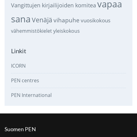
vapaa
Vangittujen kirjailijoiden komitea
sana
Venäjä
vihapuhe
vuosikokous
vähemmistökielet
yleiskokous
Linkit
ICORN
PEN centres
PEN International
Suomen PEN