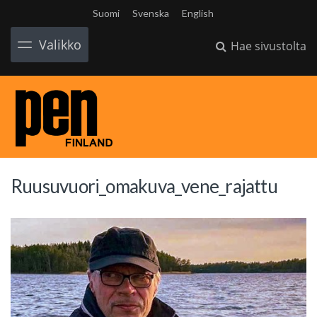
Suomi
Svenska
English
Valikko
Hae sivustolta
Ruusuvuori_omakuva_vene_rajattu