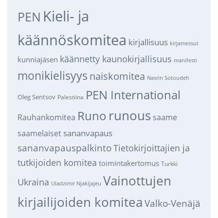
Kieli- ja
PEN
käännöskomitea
kirjallisuus
kirjamessut
käännetty kaunokirjallisuus
kunniajäsen
manifesti
monikielisyys
naiskomitea
Nasrin Sotoudeh
PEN International
Oleg Sentsov
Palestiina
runous
Runo
saame
Rauhankomitea
sananvapaus
saamelaiset
sananvapauspalkinto
Tietokirjoittajien ja
tutkijoiden komitea
toimintakertomus
Turkki
Vainottujen
Ukraina
Uladzimir Njakljajeu
kirjailijoiden komitea
Valko-Venäjä