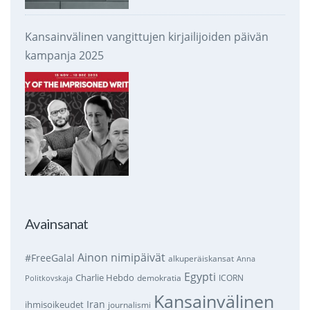
Kansainvälinen vangittujen kirjailijoiden päivän
kampanja 2025
Avainsanat
Ainon nimipäivät
#FreeGalal
alkuperäiskansat
Anna
Egypti
Charlie Hebdo
demokratia
ICORN
Politkovskaja
Kansainvälinen
Iran
ihmisoikeudet
journalismi