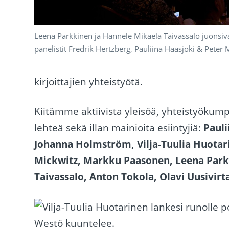
Leena Parkkinen ja Hannele Mikaela Taivassalo juonsivat
panelistit Fredrik Hertzberg, Pauliina Haasjoki & Peter 
kirjoittajien yhteistyötä.
Kiitämme aktiivista yleisöä, yhteistyöku
lehteä sekä illan mainioita esiintyjiä:
Pauli
Johanna Holmström, Vilja-Tuulia Huotarin
Mickwitz, Markku Paasonen, Leena Park
Taivassalo, Anton Tokola, Olavi Uusivirt