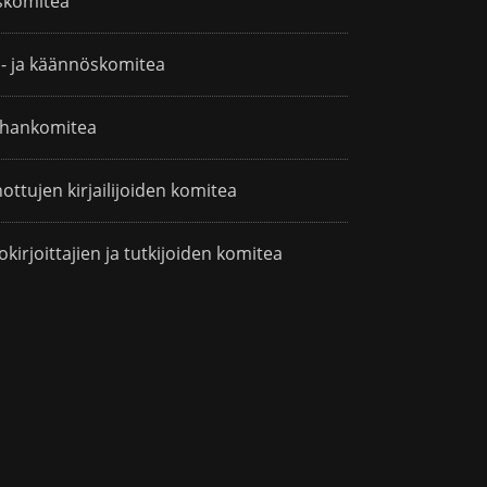
skomitea
i- ja käännöskomitea
hankomitea
ottujen kirjailijoiden komitea
okirjoittajien ja tutkijoiden komitea