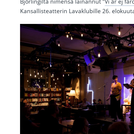
Björlingiltä nimensä lainannut ”
Vi är ej fär
Kansallisteatterin Lavaklubille 26. elokuut