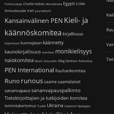
Nai
Egypti
Charlie Hebdo
demokratia
ICORN
Politkovskaja
Iran
ihmisoikeudet
journalismi
Kiel
Kieli- ja
Kansainvälinen PEN
Rau
käännöskomitea
kirjallisuus
käännetty
kunniajäsen
kirjamessut
Vain
monikielisyys
kaunokirjallisuus
manifesti
Tiet
naiskomitea
Oleg Sentsov
Palestiina
Nasrin Sotoudeh
PEN International
Rauhankomitea
runous
Runo
saame
saamelaiset
sananvapauspalkinto
sananvapaus
Tietokirjoittajien ja tutkijoiden komitea
Ukraina
toimintakertomus
Turkki
Uladzimir Njakljajeu