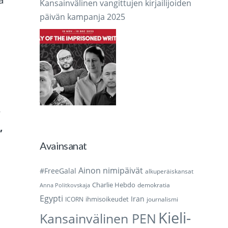
Kansainvälinen vangittujen kirjailijoiden
päivän kampanja 2025
-
,
Avainsanat
Ainon nimipäivät
#FreeGalal
alkuperäiskansat
Charlie Hebdo
demokratia
Anna Politkovskaja
Egypti
Iran
ihmisoikeudet
ICORN
journalismi
Kieli-
Kansainvälinen PEN