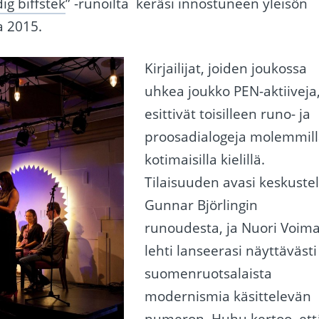
dig biffstek
” -runoilta keräsi innostuneen yleisön
a 2015.
Kirjailijat, joiden joukossa
uhkea joukko PEN-aktiiveja
esittivät toisilleen runo- ja
proosadialogeja molemmil
kotimaisilla kielillä.
Tilaisuuden avasi keskuste
Gunnar Björlingin
runoudesta, ja Nuori Voima
lehti lanseerasi näyttävästi
suomenruotsalaista
modernismia käsittelevän
numeron. Huhu kertoo, ett