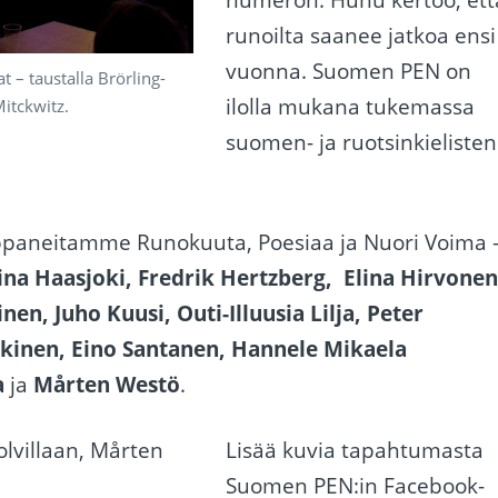
runoilta saanee jatkoa ensi
vuonna. Suomen PEN on
 – taustalla Brörling-
ilolla mukana tukemassa
Mitckwitz.
suomen- ja ruotsinkielisten
mppaneitamme Runokuuta, Poesiaa ja Nuori Voima 
ina Haasjoki, Fredrik Hertzberg, Elina Hirvonen
en, Juho Kuusi, Outi-Illuusia Lilja, Peter
kinen, Eino Santanen, Hannele Mikaela
a
ja
Mårten Westö
.
Lisää kuvia tapahtumasta
Suomen PEN:in Facebook-