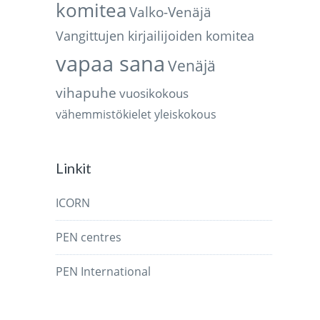
komitea
Valko-Venäjä
Vangittujen kirjailijoiden komitea
vapaa sana
Venäjä
vihapuhe
vuosikokous
vähemmistökielet
yleiskokous
Linkit
ICORN
PEN centres
PEN International