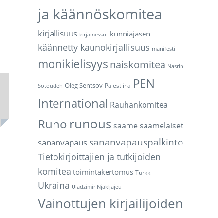
ja käännöskomitea
kirjallisuus
kunniajäsen
kirjamessut
käännetty kaunokirjallisuus
manifesti
monikielisyys
naiskomitea
Nasrin
PEN
Oleg Sentsov
Palestiina
Sotoudeh
International
Rauhankomitea
runous
Runo
saame
saamelaiset
sananvapauspalkinto
sananvapaus
Tietokirjoittajien ja tutkijoiden
komitea
toimintakertomus
Turkki
Ukraina
Uladzimir Njakljajeu
Vainottujen kirjailijoiden