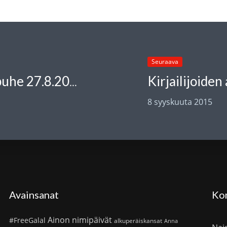
Seuraava
Kirjailijoiden
Tutkijoiden sananvapaus vs. vihapuhe 27.8.2015
8 syyskuuta 2015
Avainsanat
Ko
Ainon nimipäivät
#FreeGalal
alkuperäiskansat
Anna