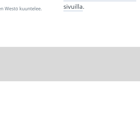
sivuilla
.
ten Westö kuuntelee.
n