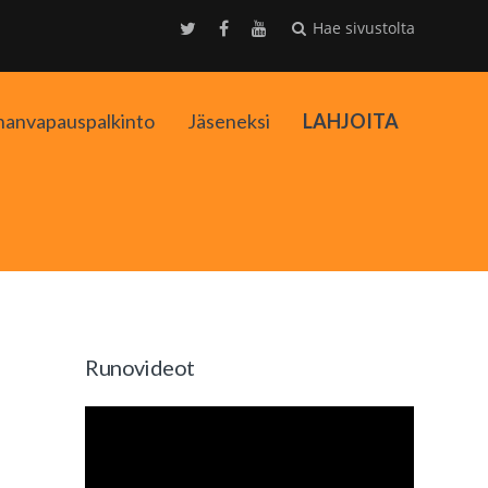
Hae sivustolta
nanvapauspalkinto
Jäseneksi
LAHJOITA
kko
Runovideot