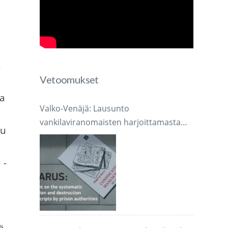
,
Vetoomukset
la
Valko-Venäjä: Lausunto
vankilaviranomaisten harjoittamasta
lu
järjestelmällisestä käsikirjoitusten
takavarikoinnista ja tuhoamisesta
 -
ä