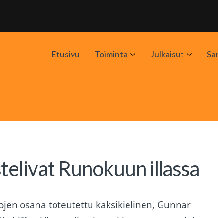
Avaa
Avaa
Etusivu
Toiminta
Julkaisut
Sa
alavalikko
alavali
telivat Runokuun illassa
kojen osana toteutettu kaksikielinen, Gunnar