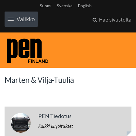
Suomi
Svenska
English
Valikko
Hae sivustolta
Mårten & Vilja-Tuulia
PEN Tiedotus
Kaikki kirjoitukset