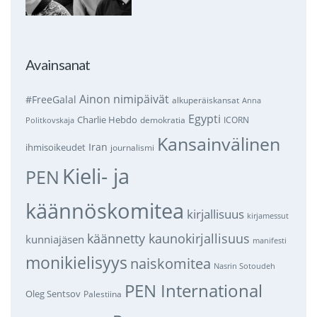
Avainsanat
Ainon nimipäivät
#FreeGalal
alkuperäiskansat
Anna
Egypti
Charlie Hebdo
demokratia
ICORN
Politkovskaja
Kansainvälinen
Iran
ihmisoikeudet
journalismi
Kieli- ja
PEN
käännöskomitea
kirjallisuus
kirjamessut
käännetty kaunokirjallisuus
kunniajäsen
manifesti
monikielisyys
naiskomitea
Nasrin Sotoudeh
PEN International
Oleg Sentsov
Palestiina