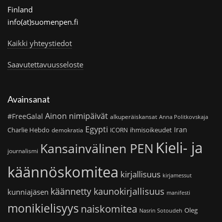
Finland
info(at)suomenpen.fi
Kaikki yhteystiedot
Saavutettavuusseloste
Avainsanat
Ainon nimipäivät
#FreeGalal
alkuperäiskansat
Anna Politkovskaja
Egypti
Iran
Charlie Hebdo
ihmisoikeudet
demokratia
ICORN
Kieli- ja
Kansainvälinen PEN
journalismi
käännöskomitea
kirjallisuus
kirjamessut
käännetty kaunokirjallisuus
kunniajäsen
manifesti
monikielisyys
naiskomitea
Oleg
Nasrin Sotoudeh