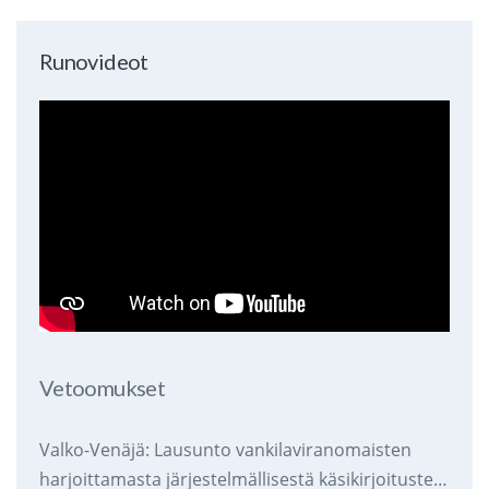
Runovideot
Vetoomukset
Valko-Venäjä: Lausunto vankilaviranomaisten
harjoittamasta järjestelmällisestä käsikirjoitusten