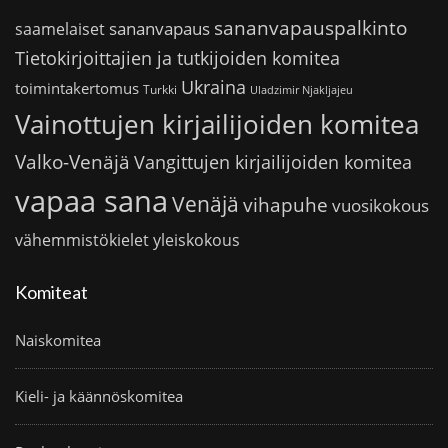
sananvapauspalkinto
sananvapaus
saamelaiset
Tietokirjoittajien ja tutkijoiden komitea
Ukraina
toimintakertomus
Turkki
Uladzimir Njakljajeu
Vainottujen kirjailijoiden komitea
Valko-Venäjä
Vangittujen kirjailijoiden komitea
vapaa sana
Venäjä
vihapuhe
vuosikokous
vähemmistökielet
yleiskokous
Komiteat
Naiskomitea
Kieli- ja käännöskomitea