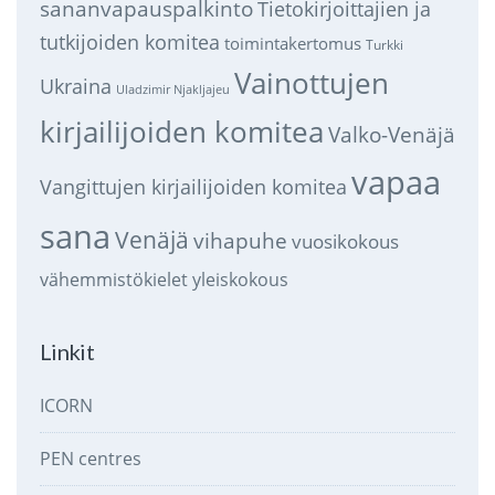
sananvapauspalkinto
Tietokirjoittajien ja
tutkijoiden komitea
toimintakertomus
Turkki
Vainottujen
Ukraina
Uladzimir Njakljajeu
kirjailijoiden komitea
Valko-Venäjä
vapaa
Vangittujen kirjailijoiden komitea
sana
Venäjä
vihapuhe
vuosikokous
vähemmistökielet
yleiskokous
Linkit
ICORN
PEN centres