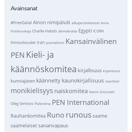
Avainsanat
Ainon nimipäivät
#FreeGalal
alkuperäiskansat
Anna
Egypti
Charlie Hebdo
demokratia
ICORN
Politkovskaja
Kansainvälinen
Iran
ihmisoikeudet
journalismi
Kieli- ja
PEN
käännöskomitea
kirjallisuus
kirjamessut
käännetty kaunokirjallisuus
kunniajäsen
manifesti
monikielisyys
naiskomitea
Nasrin Sotoudeh
PEN International
Oleg Sentsov
Palestiina
runous
Runo
saame
Rauhankomitea
sananvapaus
saamelaiset