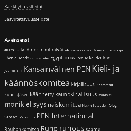
Kaikki yhteystiedot
Saavutettavuusseloste
Avainsanat
Ainon nimipäivät
#FreeGalal
alkuperäiskansat
Anna Politkovskaja
Egypti
Iran
Charlie Hebdo
ihmisoikeudet
demokratia
ICORN
Kieli- ja
Kansainvälinen PEN
journalismi
käännöskomitea
kirjallisuus
kirjamessut
käännetty kaunokirjallisuus
kunniajäsen
manifesti
monikielisyys
naiskomitea
Oleg
Nasrin Sotoudeh
PEN International
Sentsov
Palestiina
runous
Runo
saame
Rauhankomitea