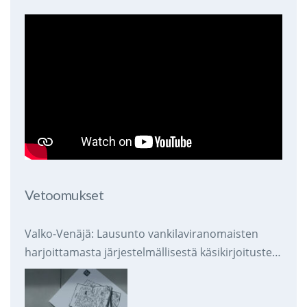
Vetoomukset
Valko-Venäjä: Lausunto vankilaviranomaisten
harjoittamasta järjestelmällisestä käsikirjoitusten
takavarikoinnista ja tuhoamisesta