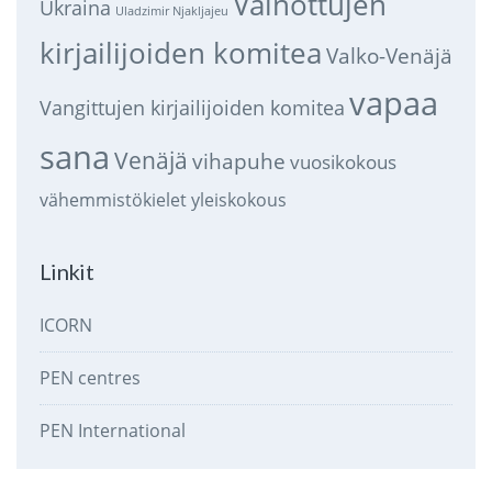
Vainottujen
Ukraina
Uladzimir Njakljajeu
kirjailijoiden komitea
Valko-Venäjä
vapaa
Vangittujen kirjailijoiden komitea
sana
Venäjä
vihapuhe
vuosikokous
vähemmistökielet
yleiskokous
Linkit
ICORN
PEN centres
PEN International