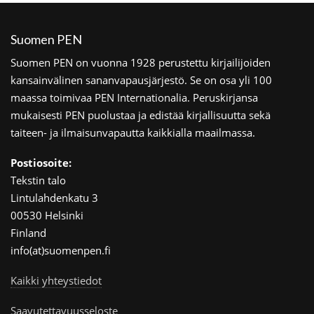
Suomen PEN
Suomen PEN on vuonna 1928 perustettu kirjailijoiden
kansainvälinen sananvapausjärjestö. Se on osa yli 100
maassa toimivaa PEN Internationalia. Peruskirjansa
mukaisesti PEN puolustaa ja edistää kirjallisuutta sekä
taiteen- ja ilmaisunvapautta kaikkialla maailmassa.
Postiosoite:
Tekstin talo
Lintulahdenkatu 3
00530 Helsinki
Finland
info(at)suomenpen.fi
Kaikki yhteystiedot
Saavutettavuusseloste