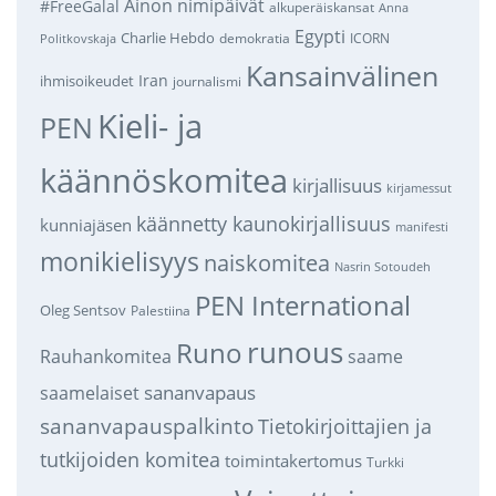
Ainon nimipäivät
#FreeGalal
alkuperäiskansat
Anna
Egypti
Charlie Hebdo
demokratia
ICORN
Politkovskaja
Kansainvälinen
Iran
ihmisoikeudet
journalismi
Kieli- ja
PEN
käännöskomitea
kirjallisuus
kirjamessut
käännetty kaunokirjallisuus
kunniajäsen
manifesti
monikielisyys
naiskomitea
Nasrin Sotoudeh
PEN International
Oleg Sentsov
Palestiina
runous
Runo
saame
Rauhankomitea
sananvapaus
saamelaiset
sananvapauspalkinto
Tietokirjoittajien ja
tutkijoiden komitea
toimintakertomus
Turkki