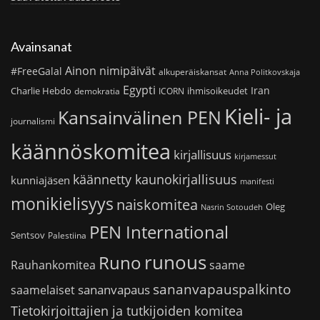
Avainsanat
Ainon nimipäivät
#FreeGalal
alkuperäiskansat
Anna Politkovskaja
Egypti
Iran
Charlie Hebdo
ihmisoikeudet
demokratia
ICORN
Kieli- ja
Kansainvälinen PEN
journalismi
käännöskomitea
kirjallisuus
kirjamessut
käännetty kaunokirjallisuus
kunniajäsen
manifesti
monikielisyys
naiskomitea
Oleg
Nasrin Sotoudeh
PEN International
Sentsov
Palestiina
runous
Runo
saame
Rauhankomitea
sananvapauspalkinto
sananvapaus
saamelaiset
Tietokirjoittajien ja tutkijoiden komitea