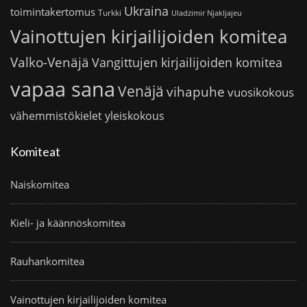
Ukraina
toimintakertomus
Turkki
Uladzimir Njakljajeu
Vainottujen kirjailijoiden komitea
Valko-Venäjä
Vangittujen kirjailijoiden komitea
vapaa sana
Venäjä
vihapuhe
vuosikokous
vähemmistökielet
yleiskokous
Komiteat
Naiskomitea
Kieli- ja käännöskomitea
Rauhankomitea
Vainottujen kirjailijoiden komitea