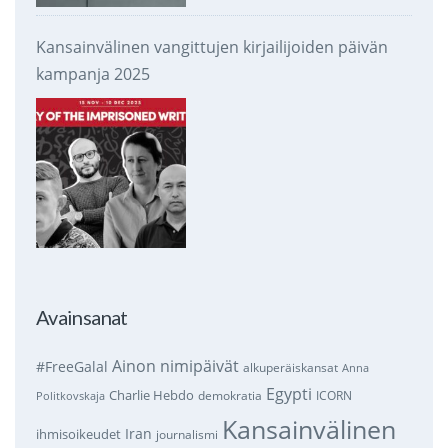
Kansainvälinen vangittujen kirjailijoiden päivän
kampanja 2025
Avainsanat
Ainon nimipäivät
#FreeGalal
alkuperäiskansat
Anna
Egypti
Charlie Hebdo
demokratia
ICORN
Politkovskaja
Kansainvälinen
Iran
ihmisoikeudet
journalismi