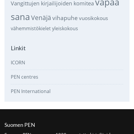
vapaa
Vangittujen kirjailijoiden komitea
sana
Venäjä
vihapuhe
vuosikokous
vähemmistökielet
yleiskokous
Linkit
ICORN
PEN centres
PEN International
Suomen PEN