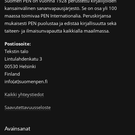
Suomen PEN on vuonna 1928 perustettu kirjailijoiden
kansainvälinen sananvapausjärjestö. Se on osa yli 100
maassa toimivaa PEN Internationalia. Peruskirjansa
mukaisesti PEN puolustaa ja edistää kirjallisuutta sekä
taiteen- ja ilmaisunvapautta kaikkialla maailmassa.
Postiosoite:
Tekstin talo
Lintulahdenkatu 3
00530 Helsinki
Finland
info(at)suomenpen.fi
Kaikki yhteystiedot
Saavutettavuusseloste
Avainsanat