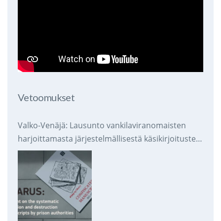
Vetoomukset
Valko-Venäjä: Lausunto vankilaviranomaisten
harjoittamasta järjestelmällisestä käsikirjoitusten
takavarikoinnista ja tuhoamisesta