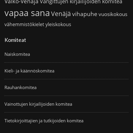
Valko-Venäjä
Vangittujen kirjailijoiden komitea
vapaa sana
Venäjä
vihapuhe
vuosikokous
vähemmistökielet
yleiskokous
Komiteat
Naiskomitea
Kieli- ja käännöskomitea
Rauhankomitea
Vainottujen kirjailijoiden komitea
Tietokirjoittajien ja tutkijoiden komitea