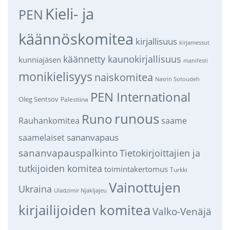
Kieli- ja
PEN
käännöskomitea
kirjallisuus
kirjamessut
käännetty kaunokirjallisuus
kunniajäsen
manifesti
monikielisyys
naiskomitea
Nasrin Sotoudeh
PEN International
Oleg Sentsov
Palestiina
runous
Runo
saame
Rauhankomitea
sananvapaus
saamelaiset
sananvapauspalkinto
Tietokirjoittajien ja
tutkijoiden komitea
toimintakertomus
Turkki
Vainottujen
Ukraina
Uladzimir Njakljajeu
kirjailijoiden komitea
Valko-Venäjä