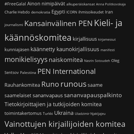
Ainon nimipäivät
#FreeGalal
alkuperäiskansat
Anna Politkovskaja
Egypti
Iran
Charlie Hebdo
ihmisoikeudet
demokratia
ICORN
Kieli- ja
Kansainvälinen PEN
journalismi
käännöskomitea
kirjallisuus
kirjamessut
käännetty kaunokirjallisuus
kunniajäsen
manifesti
monikielisyys
naiskomitea
Oleg
Nasrin Sotoudeh
PEN International
Sentsov
Palestiina
runous
Runo
saame
Rauhankomitea
sananvapauspalkinto
sananvapaus
saamelaiset
Tietokirjoittajien ja tutkijoiden komitea
Ukraina
toimintakertomus
Turkki
Uladzimir Njakljajeu
Vainottujen kirjailijoiden komitea