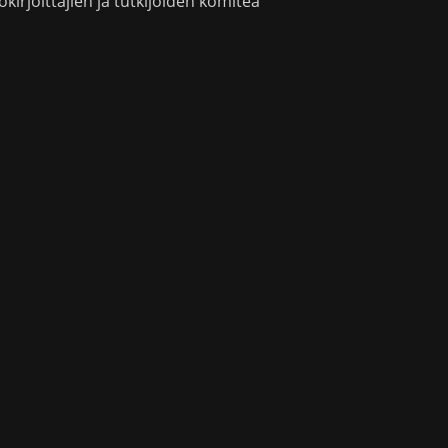
okirjoittajien ja tutkijoiden komitea