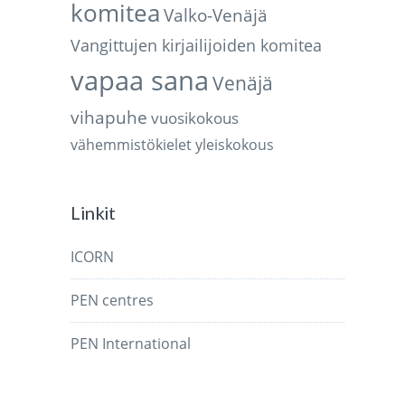
komitea
Valko-Venäjä
Vangittujen kirjailijoiden komitea
vapaa sana
Venäjä
vihapuhe
vuosikokous
vähemmistökielet
yleiskokous
Linkit
ICORN
PEN centres
PEN International