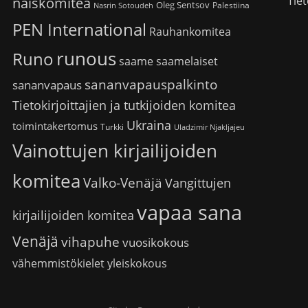
Tiet
naiskomitea
Oleg Sentsov
Palestiina
Nasrin Sotoudeh
PEN International
Rauhankomitea
runous
Runo
saame
saamelaiset
sananvapauspalkinto
sananvapaus
Tietokirjoittajien ja tutkijoiden komitea
Ukraina
toimintakertomus
Turkki
Uladzimir Njakljajeu
Vainottujen kirjailijoiden
komitea
Valko-Venäjä
Vangittujen
vapaa sana
kirjailijoiden komitea
Venäjä
vihapuhe
vuosikokous
vähemmistökielet
yleiskokous