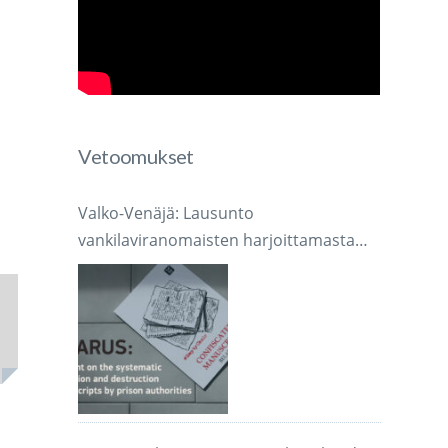
Vetoomukset
Valko-Venäjä: Lausunto
vankilaviranomaisten harjoittamasta
järjestelmällisestä käsikirjoitusten
takavarikoinnista ja tuhoamisesta