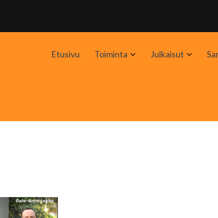
Avaa
Avaa
Etusivu
Toiminta
Julkaisut
Sa
alavalikko
alavali