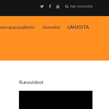
Hae sivustolta
nanvapauspalkinto
Jäseneksi
LAHJOITA
kko
Runovideot