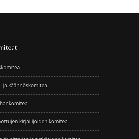
miteat
skomitea
i- ja käännöskomitea
hankomitea
ottujen kirjailijoiden komitea