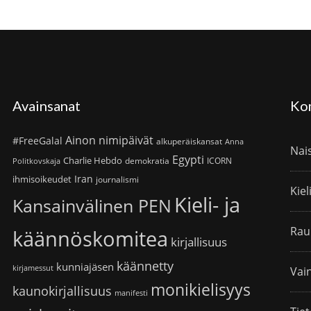
Avainsanat
Ko
Ainon nimipäivät
#FreeGalal
alkuperäiskansat
Anna
Nai
Egypti
Charlie Hebdo
demokratia
ICORN
Politkovskaja
Iran
ihmisoikeudet
journalismi
Kiel
Kieli- ja
Kansainvälinen PEN
Rau
käännöskomitea
kirjallisuus
käännetty
kunniajäsen
kirjamessut
Vain
monikielisyys
kaunokirjallisuus
manifesti