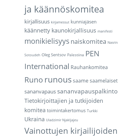
ja käännöskomitea
kirjallisuus
kunniajäsen
kirjamessut
käännetty kaunokirjallisuus
manifesti
monikielisyys
naiskomitea
Nasrin
PEN
Oleg Sentsov
Palestiina
Sotoudeh
International
Rauhankomitea
runous
Runo
saame
saamelaiset
sananvapauspalkinto
sananvapaus
Tietokirjoittajien ja tutkijoiden
komitea
toimintakertomus
Turkki
Ukraina
Uladzimir Njakljajeu
Vainottujen kirjailijoiden