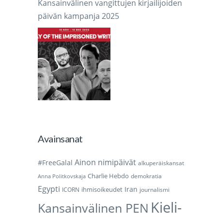
Kansainvälinen vangittujen kirjailijoiden
päivän kampanja 2025
Avainsanat
Ainon nimipäivät
#FreeGalal
alkuperäiskansat
Charlie Hebdo
demokratia
Anna Politkovskaja
Egypti
Iran
ihmisoikeudet
ICORN
journalismi
Kieli-
Kansainvälinen PEN