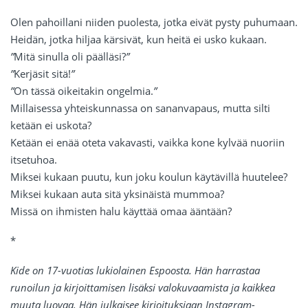
Olen pahoillani niiden puolesta, jotka eivät pysty puhumaan.
Heidän, jotka hiljaa kärsivät, kun heitä ei usko kukaan.
”
Mitä sinulla oli päälläsi?
”
”
Kerjäsit sitä!
”
”
On tässä oikeitakin ongelmia.
”
Millaisessa yhteiskunnassa on sananvapaus, mutta silti
ketään ei uskota?
Ketään ei enää oteta vakavasti, vaikka kone kylvää nuoriin
itsetuhoa.
Miksei kukaan puutu, kun joku koulun käytävillä huutelee?
Miksei kukaan auta sitä yksinäistä mummoa?
Missä on ihmisten halu käyttää omaa ääntään?
*
Kide on 17-vuotias lukiolainen Espoosta. Hän harrastaa
runoilun ja kirjoittamisen lisäksi valokuvaamista ja kaikkea
muuta luovaa. Hän julkaisee kirjoituksiaan Instagram-