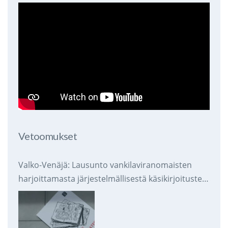
Vetoomukset
Valko-Venäjä: Lausunto vankilaviranomaisten
harjoittamasta järjestelmällisestä käsikirjoitusten
takavarikoinnista ja tuhoamisesta