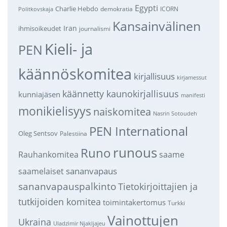
Egypti
Charlie Hebdo
demokratia
ICORN
Politkovskaja
Kansainvälinen
Iran
ihmisoikeudet
journalismi
Kieli- ja
PEN
käännöskomitea
kirjallisuus
kirjamessut
käännetty kaunokirjallisuus
kunniajäsen
manifesti
monikielisyys
naiskomitea
Nasrin Sotoudeh
PEN International
Oleg Sentsov
Palestiina
runous
Runo
saame
Rauhankomitea
sananvapaus
saamelaiset
sananvapauspalkinto
Tietokirjoittajien ja
tutkijoiden komitea
toimintakertomus
Turkki
Vainottujen
Ukraina
Uladzimir Njakljajeu