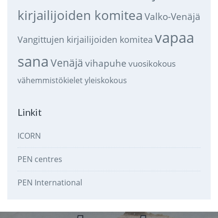
kirjailijoiden komitea
Valko-Venäjä
vapaa
Vangittujen kirjailijoiden komitea
sana
Venäjä
vihapuhe
vuosikokous
vähemmistökielet
yleiskokous
Linkit
ICORN
PEN centres
PEN International