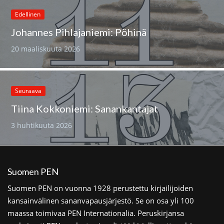
Edellinen
Johannes Pihlajaniemi: Pöhinä
20 maaliskuuta 2026
Seuraava
Tiina Kokkoniemi: Sanankantajat
3 huhtikuuta 2026
Suomen PEN
Suomen PEN on vuonna 1928 perustettu kirjailijoiden
kansainvälinen sananvapausjärjestö. Se on osa yli 100
maassa toimivaa PEN Internationalia. Peruskirjansa