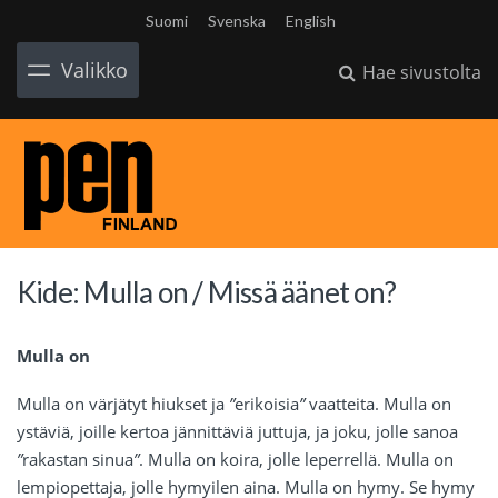
Suomi
Svenska
English
Valikko
Hae sivustolta
Kide: Mulla on / Missä äänet on?
Mulla on
Mulla on värjätyt hiukset ja
”
erikoisia
”
vaatteita. Mulla on
ystäviä, joille kertoa jännittäviä juttuja, ja joku, jolle sanoa
”
rakastan sinua
”
. Mulla on koira, jolle leperrellä. Mulla on
lempiopettaja, jolle hymyilen aina. Mulla on hymy. Se hymy