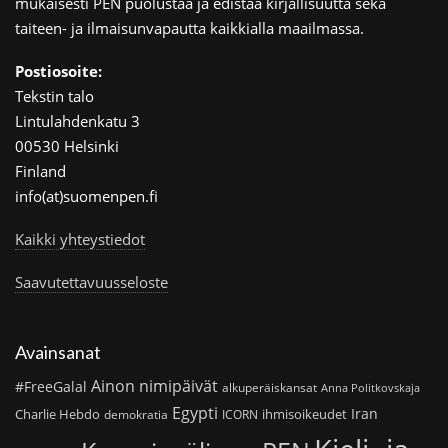
mukaisesti PEN puolustaa ja edistää kirjallisuutta sekä
taiteen- ja ilmaisunvapautta kaikkialla maailmassa.
Postiosoite:
Tekstin talo
Lintulahdenkatu 3
00530 Helsinki
Finland
info(at)suomenpen.fi
Kaikki yhteystiedot
Saavutettavuusseloste
Avainsanat
Ainon nimipäivät
#FreeGalal
alkuperäiskansat
Anna Politkovskaja
Egypti
Iran
Charlie Hebdo
ihmisoikeudet
demokratia
ICORN