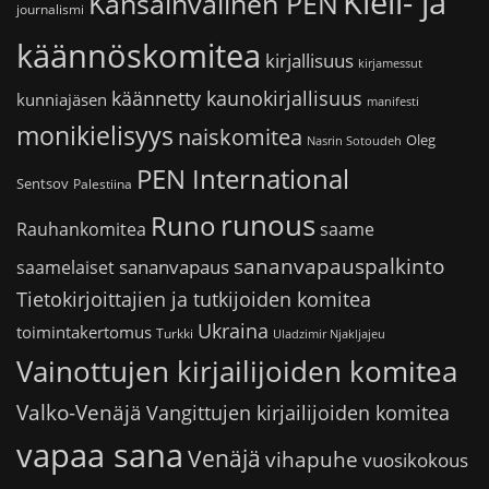
Kieli- ja
Kansainvälinen PEN
journalismi
käännöskomitea
kirjallisuus
kirjamessut
käännetty kaunokirjallisuus
kunniajäsen
manifesti
monikielisyys
naiskomitea
Oleg
Nasrin Sotoudeh
PEN International
Sentsov
Palestiina
runous
Runo
saame
Rauhankomitea
sananvapauspalkinto
sananvapaus
saamelaiset
Tietokirjoittajien ja tutkijoiden komitea
Ukraina
toimintakertomus
Turkki
Uladzimir Njakljajeu
Vainottujen kirjailijoiden komitea
Valko-Venäjä
Vangittujen kirjailijoiden komitea
vapaa sana
Venäjä
vihapuhe
vuosikokous