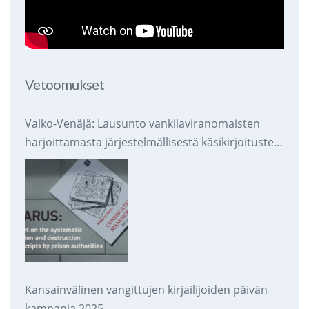
Vetoomukset
Valko-Venäjä: Lausunto vankilaviranomaisten
harjoittamasta järjestelmällisestä käsikirjoitusten
takavarikoinnista ja tuhoamisesta
Kansainvälinen vangittujen kirjailijoiden päivän
kampanja 2025