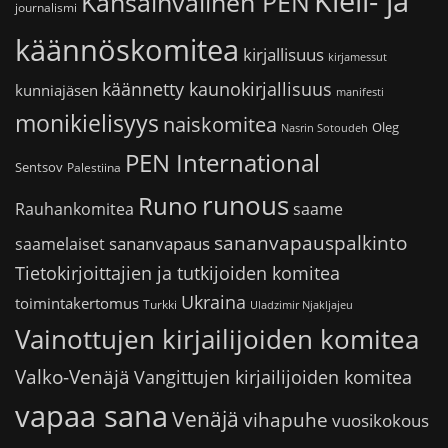
Kieli- ja
Kansainvälinen PEN
journalismi
käännöskomitea
kirjallisuus
kirjamessut
käännetty kaunokirjallisuus
kunniajäsen
manifesti
monikielisyys
naiskomitea
Oleg
Nasrin Sotoudeh
PEN International
Sentsov
Palestiina
runous
Runo
saame
Rauhankomitea
sananvapauspalkinto
sananvapaus
saamelaiset
Tietokirjoittajien ja tutkijoiden komitea
Ukraina
toimintakertomus
Turkki
Uladzimir Njakljajeu
Vainottujen kirjailijoiden komitea
Valko-Venäjä
Vangittujen kirjailijoiden komitea
vapaa sana
Venäjä
vihapuhe
vuosikokous