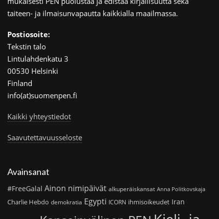
mukaisesti PEN puolustaa ja edistää kirjallisuutta sekä
taiteen- ja ilmaisunvapautta kaikkialla maailmassa.
Postiosoite:
Tekstin talo
Lintulahdenkatu 3
00530 Helsinki
Finland
info(at)suomenpen.fi
Kaikki yhteystiedot
Saavutettavuusseloste
Avainsanat
Ainon nimipäivät
#FreeGalal
alkuperäiskansat
Anna Politkovskaja
Egypti
Iran
Charlie Hebdo
ihmisoikeudet
demokratia
ICORN