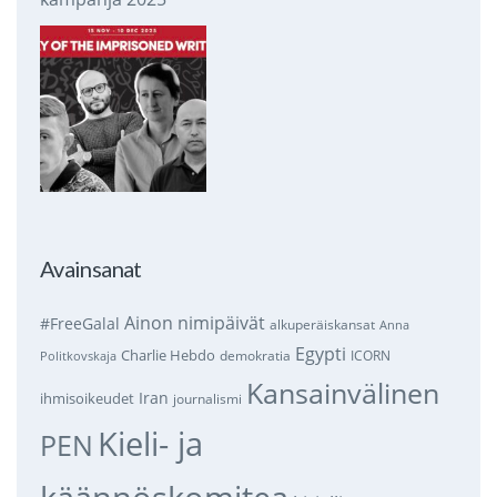
Avainsanat
Ainon nimipäivät
#FreeGalal
alkuperäiskansat
Anna
Egypti
Charlie Hebdo
demokratia
ICORN
Politkovskaja
Kansainvälinen
Iran
ihmisoikeudet
journalismi
Kieli- ja
PEN