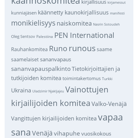
käännöskomitea
kirjallisuus
kirjamessut
käännetty kaunokirjallisuus
kunniajäsen
manifesti
monikielisyys
naiskomitea
Nasrin Sotoudeh
PEN International
Oleg Sentsov
Palestiina
runous
Runo
saame
Rauhankomitea
sananvapaus
saamelaiset
sananvapauspalkinto
Tietokirjoittajien ja
tutkijoiden komitea
toimintakertomus
Turkki
Vainottujen
Ukraina
Uladzimir Njakljajeu
kirjailijoiden komitea
Valko-Venäjä
vapaa
Vangittujen kirjailijoiden komitea
sana
Venäjä
vihapuhe
vuosikokous