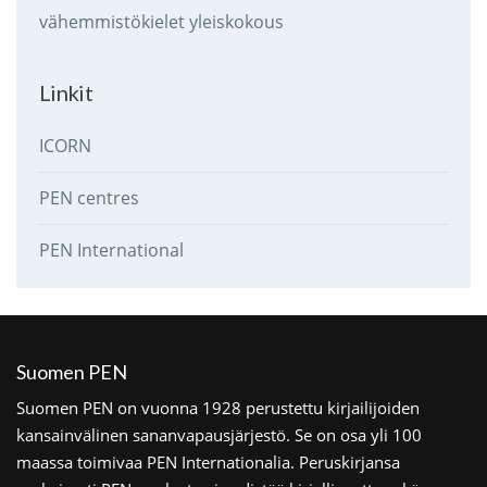
vähemmistökielet
yleiskokous
Linkit
ICORN
PEN centres
PEN International
Suomen PEN
Suomen PEN on vuonna 1928 perustettu kirjailijoiden
kansainvälinen sananvapausjärjestö. Se on osa yli 100
maassa toimivaa PEN Internationalia. Peruskirjansa