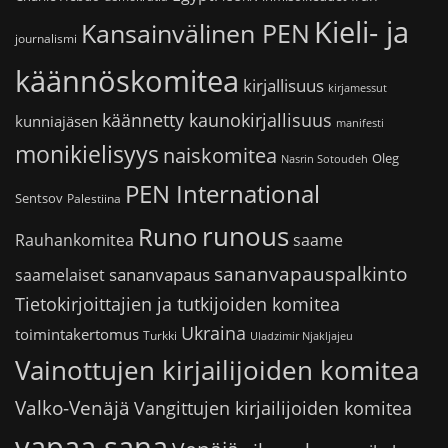
Kieli- ja
Kansainvälinen PEN
journalismi
käännöskomitea
kirjallisuus
kirjamessut
käännetty kaunokirjallisuus
kunniajäsen
manifesti
monikielisyys
naiskomitea
Oleg
Nasrin Sotoudeh
PEN International
Sentsov
Palestiina
runous
Runo
saame
Rauhankomitea
sananvapauspalkinto
sananvapaus
saamelaiset
Tietokirjoittajien ja tutkijoiden komitea
Ukraina
toimintakertomus
Turkki
Uladzimir Njakljajeu
Vainottujen kirjailijoiden komitea
Valko-Venäjä
Vangittujen kirjailijoiden komitea
vapaa sana