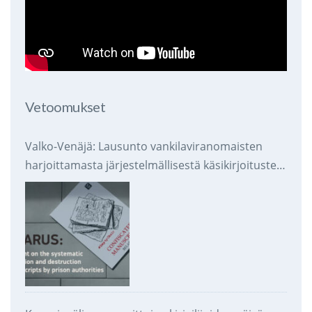
Vetoomukset
Valko-Venäjä: Lausunto vankilaviranomaisten
harjoittamasta järjestelmällisestä käsikirjoitusten
takavarikoinnista ja tuhoamisesta