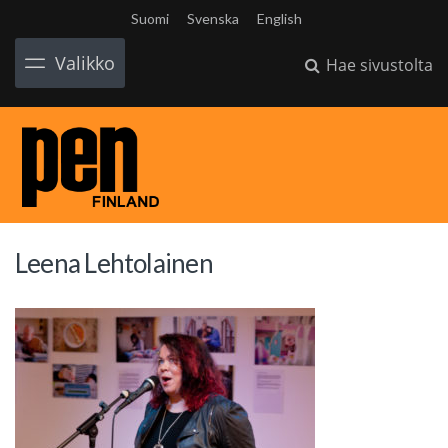
Suomi
Svenska
English
Valikko
Hae sivustolta
Leena Lehtolainen