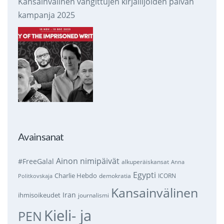
Kansainvälinen vangittujen kirjailijoiden päivän
kampanja 2025
Avainsanat
Ainon nimipäivät
#FreeGalal
alkuperäiskansat
Anna
Egypti
Charlie Hebdo
demokratia
ICORN
Politkovskaja
Kansainvälinen
Iran
ihmisoikeudet
journalismi
Kieli- ja
PEN