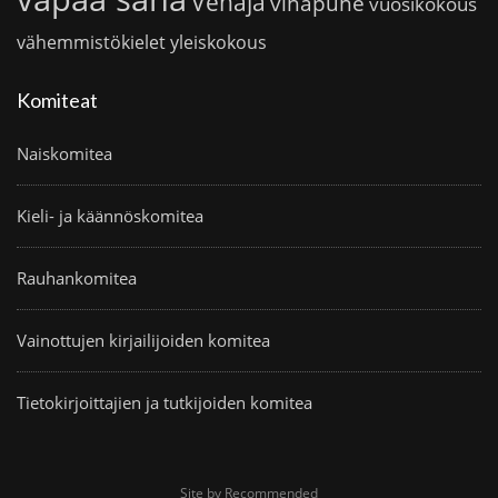
Venäjä
vihapuhe
vuosikokous
vähemmistökielet
yleiskokous
Komiteat
Naiskomitea
Kieli- ja käännöskomitea
Rauhankomitea
Vainottujen kirjailijoiden komitea
Tietokirjoittajien ja tutkijoiden komitea
Site by Recommended