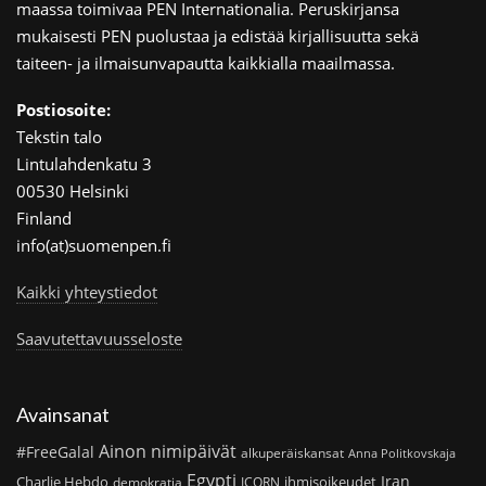
maassa toimivaa PEN Internationalia. Peruskirjansa
mukaisesti PEN puolustaa ja edistää kirjallisuutta sekä
taiteen- ja ilmaisunvapautta kaikkialla maailmassa.
Postiosoite:
Tekstin talo
Lintulahdenkatu 3
00530 Helsinki
Finland
info(at)suomenpen.fi
Kaikki yhteystiedot
Saavutettavuusseloste
Avainsanat
Ainon nimipäivät
#FreeGalal
alkuperäiskansat
Anna Politkovskaja
Egypti
Iran
Charlie Hebdo
ihmisoikeudet
demokratia
ICORN