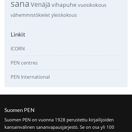
sana
Venäjä
vihapuhe
vuosikokous
vähemmistökielet
yleiskokous
Linkit
ICORN
PEN centres
PEN International
Suomen PEN
Suomen PEN on vuonna 1928 perustettu kirjailijoiden
kansainvälinen sananvapausjärjestö. Se on osa yli 100