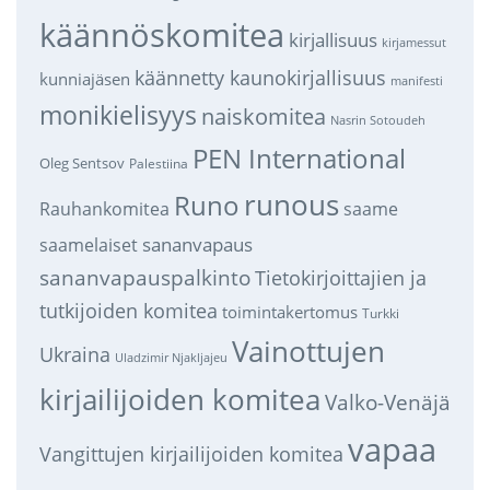
käännöskomitea
kirjallisuus
kirjamessut
käännetty kaunokirjallisuus
kunniajäsen
manifesti
monikielisyys
naiskomitea
Nasrin Sotoudeh
PEN International
Oleg Sentsov
Palestiina
runous
Runo
saame
Rauhankomitea
sananvapaus
saamelaiset
sananvapauspalkinto
Tietokirjoittajien ja
tutkijoiden komitea
toimintakertomus
Turkki
Vainottujen
Ukraina
Uladzimir Njakljajeu
kirjailijoiden komitea
Valko-Venäjä
vapaa
Vangittujen kirjailijoiden komitea