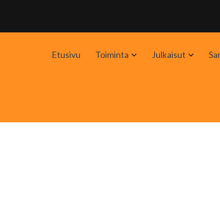
Avaa
Avaa
Etusivu
Toiminta
Julkaisut
Sa
alavalikko
alavali