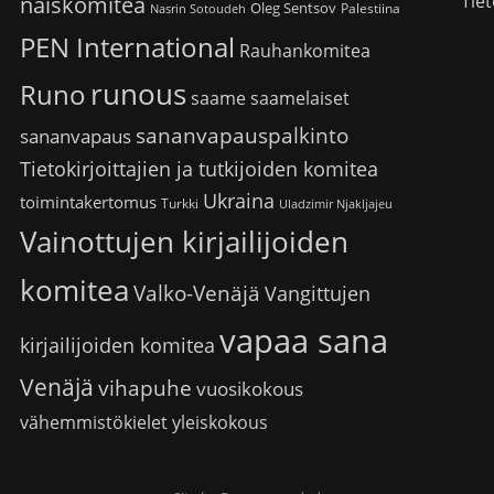
Tiet
naiskomitea
Oleg Sentsov
Palestiina
Nasrin Sotoudeh
PEN International
Rauhankomitea
runous
Runo
saame
saamelaiset
sananvapauspalkinto
sananvapaus
Tietokirjoittajien ja tutkijoiden komitea
Ukraina
toimintakertomus
Turkki
Uladzimir Njakljajeu
Vainottujen kirjailijoiden
komitea
Valko-Venäjä
Vangittujen
vapaa sana
kirjailijoiden komitea
Venäjä
vihapuhe
vuosikokous
vähemmistökielet
yleiskokous