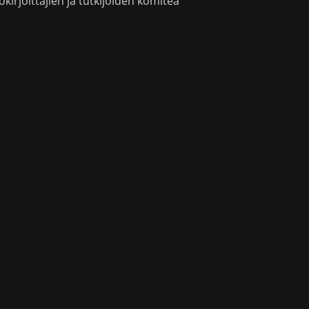
okirjoittajien ja tutkijoiden komitea