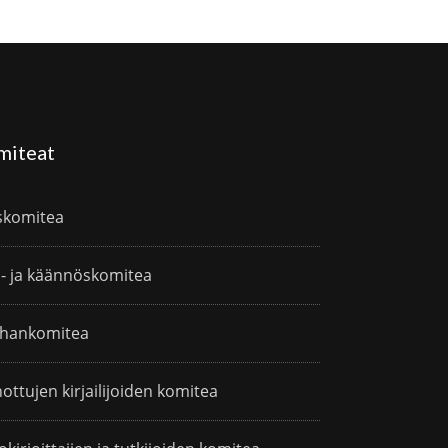
miteat
skomitea
i- ja käännöskomitea
hankomitea
ottujen kirjailijoiden komitea