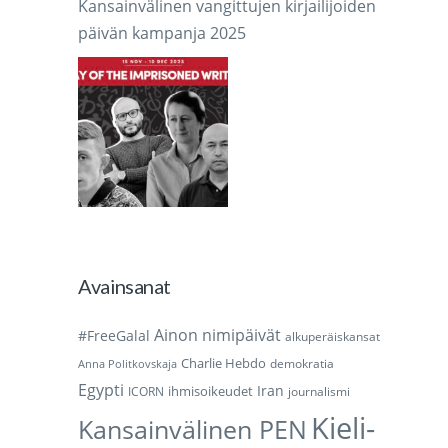
Kansainvälinen vangittujen kirjailijoiden
päivän kampanja 2025
Avainsanat
Ainon nimipäivät
#FreeGalal
alkuperäiskansat
Charlie Hebdo
demokratia
Anna Politkovskaja
Egypti
Iran
ihmisoikeudet
ICORN
journalismi
Kieli-
Kansainvälinen PEN