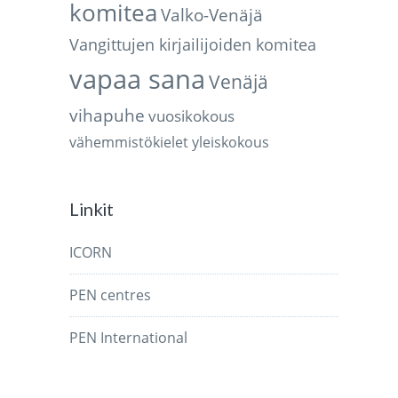
komitea
Valko-Venäjä
Vangittujen kirjailijoiden komitea
vapaa sana
Venäjä
vihapuhe
vuosikokous
vähemmistökielet
yleiskokous
Linkit
ICORN
PEN centres
PEN International