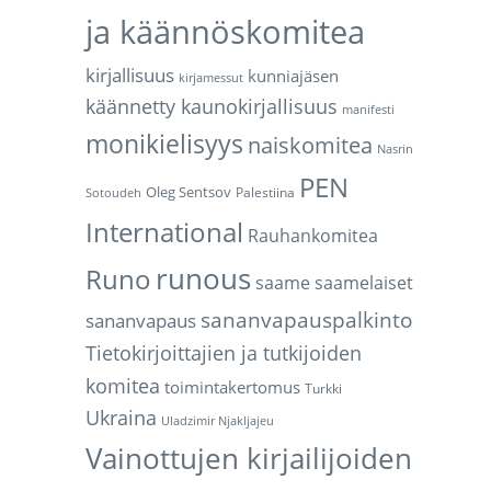
ja käännöskomitea
kirjallisuus
kunniajäsen
kirjamessut
käännetty kaunokirjallisuus
manifesti
monikielisyys
naiskomitea
Nasrin
PEN
Oleg Sentsov
Palestiina
Sotoudeh
International
Rauhankomitea
runous
Runo
saame
saamelaiset
sananvapauspalkinto
sananvapaus
Tietokirjoittajien ja tutkijoiden
komitea
toimintakertomus
Turkki
Ukraina
Uladzimir Njakljajeu
Vainottujen kirjailijoiden