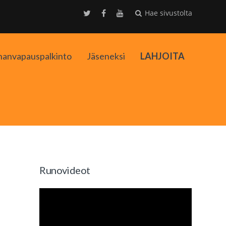
Hae sivustolta
nanvapauspalkinto
Jäseneksi
LAHJOITA
kko
Runovideot