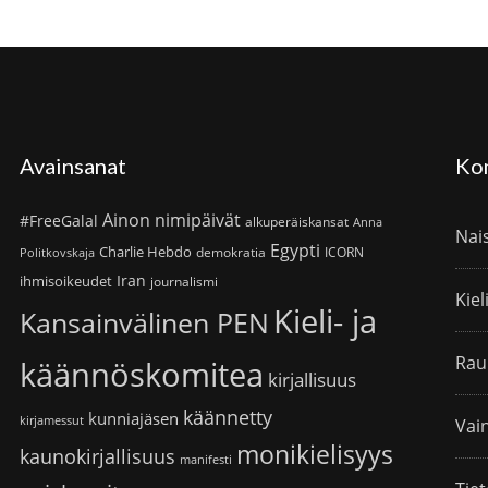
Avainsanat
Ko
Ainon nimipäivät
#FreeGalal
alkuperäiskansat
Anna
Nai
Egypti
Charlie Hebdo
demokratia
ICORN
Politkovskaja
Iran
ihmisoikeudet
journalismi
Kiel
Kieli- ja
Kansainvälinen PEN
Rau
käännöskomitea
kirjallisuus
käännetty
kunniajäsen
kirjamessut
Vain
monikielisyys
kaunokirjallisuus
manifesti