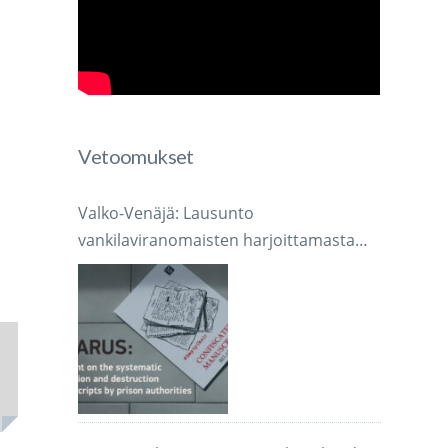
Vetoomukset
Valko-Venäjä: Lausunto
vankilaviranomaisten harjoittamasta
järjestelmällisestä käsikirjoitusten
takavarikoinnista ja tuhoamisesta