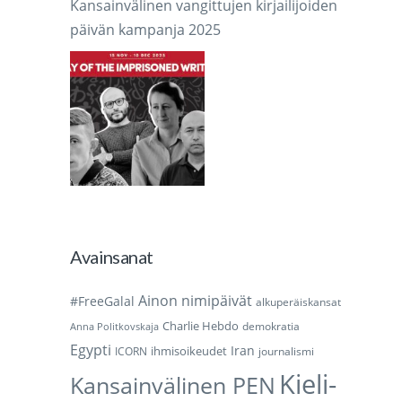
Kansainvälinen vangittujen kirjailijoiden
päivän kampanja 2025
Avainsanat
Ainon nimipäivät
#FreeGalal
alkuperäiskansat
Charlie Hebdo
demokratia
Anna Politkovskaja
Egypti
Iran
ihmisoikeudet
ICORN
journalismi
Kieli-
Kansainvälinen PEN