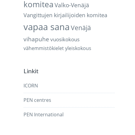
komitea
Valko-Venäjä
Vangittujen kirjailijoiden komitea
vapaa sana
Venäjä
vihapuhe
vuosikokous
vähemmistökielet
yleiskokous
Linkit
ICORN
PEN centres
PEN International