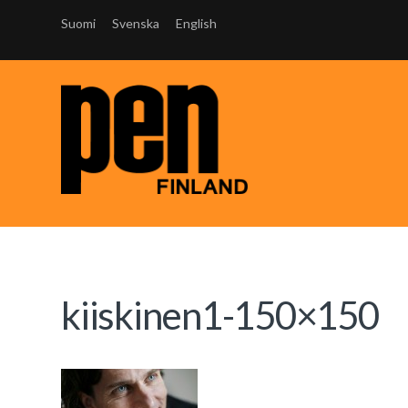
Suomi
Svenska
English
kiiskinen1-150×150