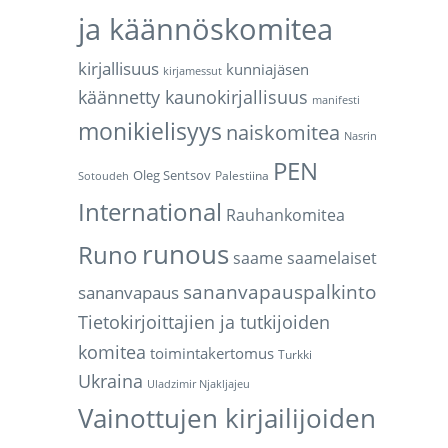
ja käännöskomitea
kirjallisuus
kunniajäsen
kirjamessut
käännetty kaunokirjallisuus
manifesti
monikielisyys
naiskomitea
Nasrin
PEN
Oleg Sentsov
Palestiina
Sotoudeh
International
Rauhankomitea
runous
Runo
saame
saamelaiset
sananvapauspalkinto
sananvapaus
Tietokirjoittajien ja tutkijoiden
komitea
toimintakertomus
Turkki
Ukraina
Uladzimir Njakljajeu
Vainottujen kirjailijoiden