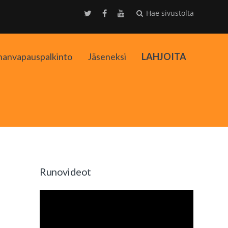
Hae sivustolta
nanvapauspalkinto
Jäseneksi
LAHJOITA
kko
Runovideot