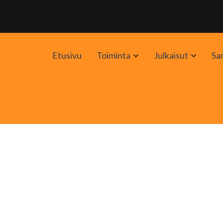
Avaa
Avaa
Etusivu
Toiminta
Julkaisut
Sa
alavalikko
alavali