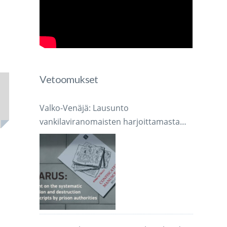
Vetoomukset
Valko-Venäjä: Lausunto
vankilaviranomaisten harjoittamasta
järjestelmällisestä käsikirjoitusten
takavarikoinnista ja tuhoamisesta