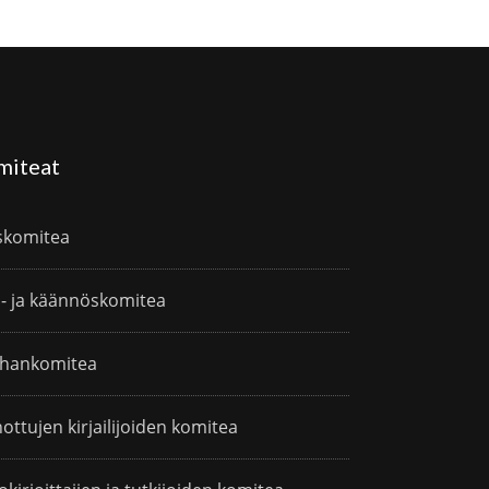
miteat
skomitea
i- ja käännöskomitea
hankomitea
ottujen kirjailijoiden komitea