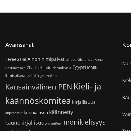
Avainsanat
Ko
Ainon nimipäivät
#FreeGalal
alkuperäiskansat
Anna
Nai
Egypti
Charlie Hebdo
demokratia
ICORN
Politkovskaja
Iran
ihmisoikeudet
journalismi
Kiel
Kieli- ja
Kansainvälinen PEN
Rau
käännöskomitea
kirjallisuus
käännetty
kunniajäsen
kirjamessut
Vain
monikielisyys
kaunokirjallisuus
manifesti