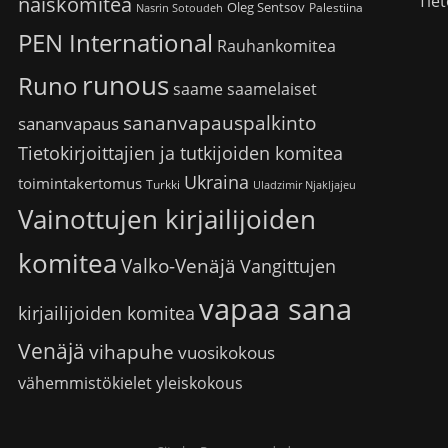
Tiet
naiskomitea
Oleg Sentsov
Palestiina
Nasrin Sotoudeh
PEN International
Rauhankomitea
runous
Runo
saame
saamelaiset
sananvapauspalkinto
sananvapaus
Tietokirjoittajien ja tutkijoiden komitea
Ukraina
toimintakertomus
Turkki
Uladzimir Njakljajeu
Vainottujen kirjailijoiden
komitea
Valko-Venäjä
Vangittujen
vapaa sana
kirjailijoiden komitea
Venäjä
vihapuhe
vuosikokous
vähemmistökielet
yleiskokous