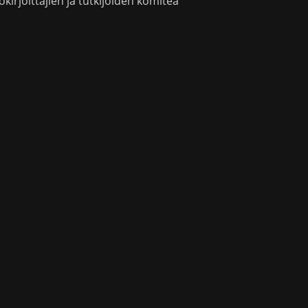
okirjoittajien ja tutkijoiden komitea