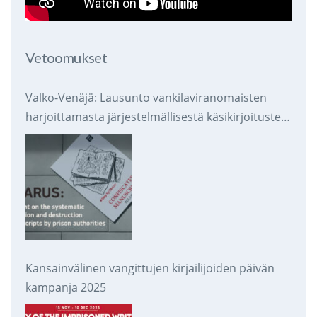
Vetoomukset
Valko-Venäjä: Lausunto vankilaviranomaisten
harjoittamasta järjestelmällisestä käsikirjoitusten
takavarikoinnista ja tuhoamisesta
Kansainvälinen vangittujen kirjailijoiden päivän
kampanja 2025