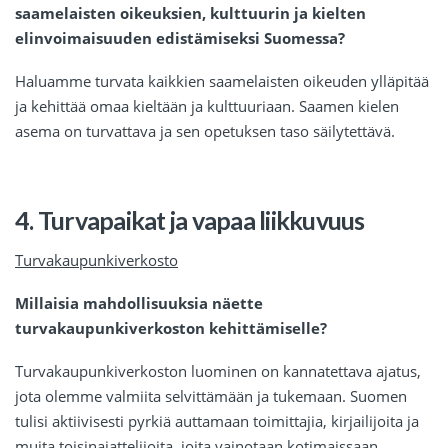
saamelaisten oikeuksien, kulttuurin ja kielten
elinvoimaisuuden edistämiseksi Suomessa?
Haluamme turvata kaikkien saamelaisten oikeuden ylläpitää
ja kehittää omaa kieltään ja kulttuuriaan. Saamen kielen
asema on turvattava ja sen opetuksen taso säilytettävä.
4. Turvapaikat ja vapaa liikkuvuus
Turvakaupunkiverkosto
Millaisia mahdollisuuksia näette
turvakaupunkiverkoston kehittämiselle?
Turvakaupunkiverkoston luominen on kannatettava ajatus,
jota olemme valmiita selvittämään ja tukemaan. Suomen
tulisi aktiivisesti pyrkiä auttamaan toimittajia, kirjailijoita ja
muita toisinajattelijoita, joita vainotaan kotimaissaan.