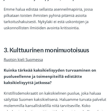
Emme halua edistää sellaista asenneilmapiiriä, jossa
pilkataan toisten ihmisten pyhinä pitämiä asioita
tarkoitushakuisesti. Nykylaki ei estä uskontojen ja
uskonnollisten ilmiöiden avointa kritisointia.
3. Kulttuurinen monimuotoisuus
Ruotsin kieli Suomessa
Kuinka tärkeää kaksikielisyyden turvaaminen on
puolueellenne ja toimenpiteillä edistätte
kaksikielisyyttä jatkossa?
Kristillisdemokraatit on kaksikielinen puolue, joka haluaa
säilyttää Suomen kaksikielisenä. Haluamme turvata palvelut
molemmilla kansalliskielillä niitä tarvitseville. Koko