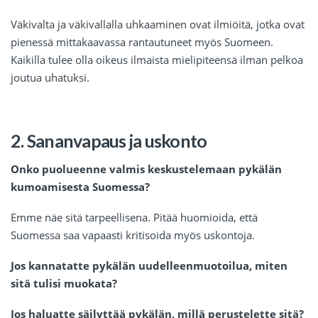
Väkivalta ja väkivallalla uhkaaminen ovat ilmiöitä, jotka ovat
pienessä mittakaavassa rantautuneet myös Suomeen.
Kaikilla tulee olla oikeus ilmaista mielipiteensä ilman pelkoa
joutua uhatuksi.
2. Sananvapaus ja uskonto
Onko puolueenne valmis keskustelemaan pykälän
kumoamisesta Suomessa?
Emme näe sitä tarpeellisena. Pitää huomioida, että
Suomessa saa vapaasti kritisoida myös uskontoja.
Jos kannatatte pykälän uudelleenmuotoilua, miten
sitä tulisi muokata?
Jos haluatte säilyttää pykälän, millä perustelette sitä?