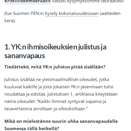
Kristillisdemokraatit
vastasi kysymyksiimme seuraavasti
(lue Suomen PEN:in
kysely kokonaisuudessaan
saatteiden
kera):
1. YK:n ihmisoikeuksien julistus ja
sananvapaus
Tiedättekö, mitä YK:n julistus pitää sisällään?
Julistus sisältää ne yleismaailmalliset oikeudet, jotka
kuuluvat kaikille ja joita jokaisen YK:n jäsenmaan tulisi
noudattaa ja edistää. Julistuksen 1. artiklassa kiteytetään
nämä oikeudet: ”Kaikki ihmiset syntyvät vapaina ja
tasavertaisina arvoltaan ja oikeuksiltaan.”
Mikä on mielestänne suurin uhka sananvapaudelle
Suomessa tällä hetkellä?