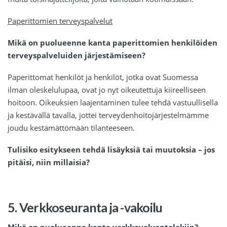
Paperittomien terveyspalvelut
Mikä on puolueenne kanta paperittomien henkilöiden
terveyspalveluiden järjestämiseen?
Paperittomat henkilöt ja henkilöt, jotka ovat Suomessa
ilman oleskelulupaa, ovat jo nyt oikeutettuja kiireelliseen
hoitoon. Oikeuksien laajentaminen tulee tehdä vastuullisella
ja kestävällä tavalla, jottei terveydenhoitojärjestelmämme
joudu kestämättömään tilanteeseen.
Tulisiko esitykseen tehdä lisäyksiä tai muutoksia – jos
pitäisi, niin millaisia?
5. Verkkoseuranta ja -vakoilu