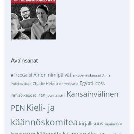
Avainsanat
Ainon nimipäivät
#FreeGalal
alkuperäiskansat
Anna
Egypti
Charlie Hebdo
demokratia
ICORN
Politkovskaja
Kansainvälinen
Iran
ihmisoikeudet
journalismi
Kieli- ja
PEN
käännöskomitea
kirjallisuus
kirjamessut
käännetty kaunokirjallisuus