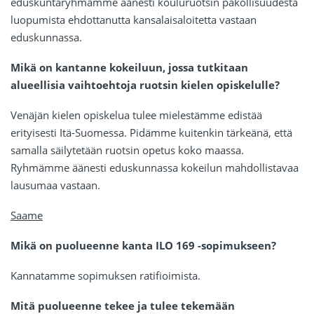
eduskuntaryhmämme äänesti kouluruotsin pakollisuudesta
luopumista ehdottanutta kansalaisaloitetta vastaan
eduskunnassa.
Mikä on kantanne kokeiluun, jossa tutkitaan
alueellisia vaihtoehtoja ruotsin kielen opiskelulle?
Venäjän kielen opiskelua tulee mielestämme edistää
erityisesti Itä-Suomessa. Pidämme kuitenkin tärkeänä, että
samalla säilytetään ruotsin opetus koko maassa.
Ryhmämme äänesti eduskunnassa kokeilun mahdollistavaa
lausumaa vastaan.
Saame
Mikä on puolueenne kanta ILO 169 -sopimukseen?
Kannatamme sopimuksen ratifioimista.
Mitä puolueenne tekee ja tulee tekemään