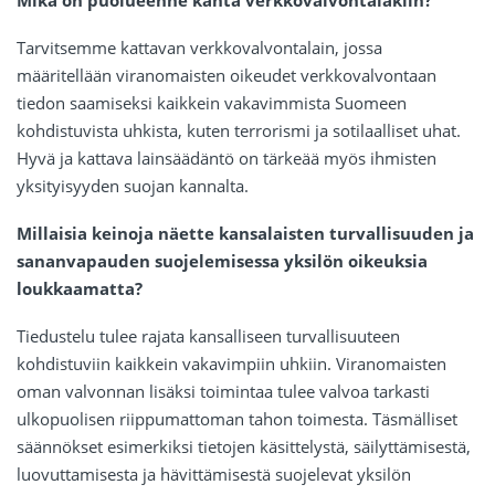
Mikä on puolueenne kanta verkkovalvontalakiin?
Tarvitsemme kattavan verkkovalvontalain, jossa
määritellään viranomaisten oikeudet verkkovalvontaan
tiedon saamiseksi kaikkein vakavimmista Suomeen
kohdistuvista uhkista, kuten terrorismi ja sotilaalliset uhat.
Hyvä ja kattava lainsäädäntö on tärkeää myös ihmisten
yksityisyyden suojan kannalta.
Millaisia keinoja näette kansalaisten turvallisuuden ja
sananvapauden suojelemisessa yksilön oikeuksia
loukkaamatta?
Tiedustelu tulee rajata kansalliseen turvallisuuteen
kohdistuviin kaikkein vakavimpiin uhkiin. Viranomaisten
oman valvonnan lisäksi toimintaa tulee valvoa tarkasti
ulkopuolisen riippumattoman tahon toimesta. Täsmälliset
säännökset esimerkiksi tietojen käsittelystä, säilyttämisestä,
luovuttamisesta ja hävittämisestä suojelevat yksilön