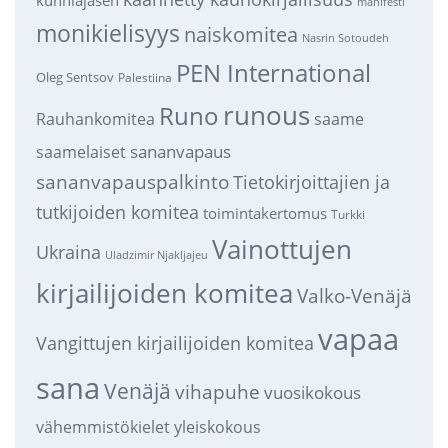
kunniajäsen
manifesti
monikielisyys
naiskomitea
Nasrin Sotoudeh
PEN International
Oleg Sentsov
Palestiina
runous
Runo
saame
Rauhankomitea
sananvapaus
saamelaiset
sananvapauspalkinto
Tietokirjoittajien ja
tutkijoiden komitea
toimintakertomus
Turkki
Vainottujen
Ukraina
Uladzimir Njakljajeu
kirjailijoiden komitea
Valko-Venäjä
vapaa
Vangittujen kirjailijoiden komitea
sana
Venäjä
vihapuhe
vuosikokous
vähemmistökielet
yleiskokous