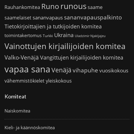
runous
Runo
saame
Rauhankomitea
sananvapauspalkinto
sananvapaus
saamelaiset
Tietokirjoittajien ja tutkijoiden komitea
Ukraina
toimintakertomus
Turkki
Uladzimir Njakljajeu
Vainottujen kirjailijoiden komitea
Valko-Venäjä
Vangittujen kirjailijoiden komitea
vapaa sana
Venäjä
vihapuhe
vuosikokous
vähemmistökielet
yleiskokous
Komiteat
Naiskomitea
Kieli- ja käännöskomitea