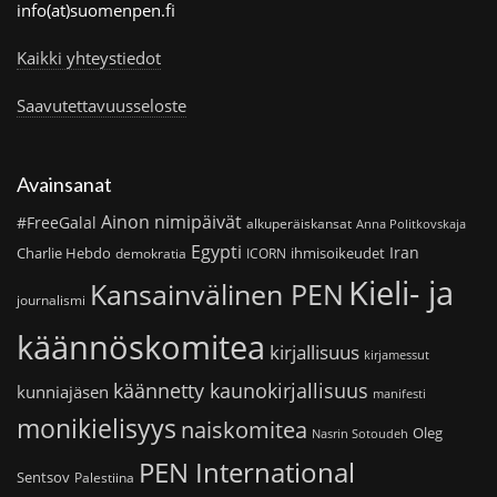
info(at)suomenpen.fi
Kaikki yhteystiedot
Saavutettavuusseloste
Avainsanat
Ainon nimipäivät
#FreeGalal
alkuperäiskansat
Anna Politkovskaja
Egypti
Iran
Charlie Hebdo
ihmisoikeudet
demokratia
ICORN
Kieli- ja
Kansainvälinen PEN
journalismi
käännöskomitea
kirjallisuus
kirjamessut
käännetty kaunokirjallisuus
kunniajäsen
manifesti
monikielisyys
naiskomitea
Oleg
Nasrin Sotoudeh
PEN International
Sentsov
Palestiina