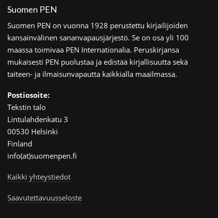
Suomen PEN
Suomen PEN on vuonna 1928 perustettu kirjailijoiden
kansainvälinen sananvapausjärjestö. Se on osa yli 100
maassa toimivaa PEN Internationalia. Peruskirjansa
mukaisesti PEN puolustaa ja edistää kirjallisuutta sekä
taiteen- ja ilmaisunvapautta kaikkialla maailmassa.
Postiosoite:
Tekstin talo
Lintulahdenkatu 3
00530 Helsinki
Finland
info(at)suomenpen.fi
Kaikki yhteystiedot
Saavutettavuusseloste