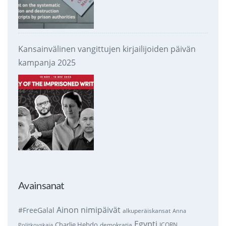
Kansainvälinen vangittujen kirjailijoiden päivän
kampanja 2025
Avainsanat
Ainon nimipäivät
#FreeGalal
alkuperäiskansat
Anna
Egypti
Charlie Hebdo
demokratia
ICORN
Politkovskaja