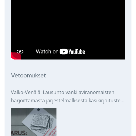
Vetoomukset
Valko-Venäjä: Lausunto vankilaviranomaisten
harjoittamasta järjestelmällisestä käsikirjoitusten
takavarikoinnista ja tuhoamisesta