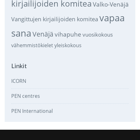
kirjailijoiden komitea
Valko-Venäjä
vapaa
Vangittujen kirjailijoiden komitea
sana
Venäjä
vihapuhe
vuosikokous
vähemmistökielet
yleiskokous
Linkit
ICORN
PEN centres
PEN International