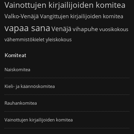
Vainottujen kirjailijoiden komitea
Valko-Venäjä
Vangittujen kirjailijoiden komitea
vapaa sana
Venäjä
vihapuhe
vuosikokous
vähemmistökielet
yleiskokous
Komiteat
Naiskomitea
Kieli- ja käännöskomitea
Rauhankomitea
Vainottujen kirjailijoiden komitea