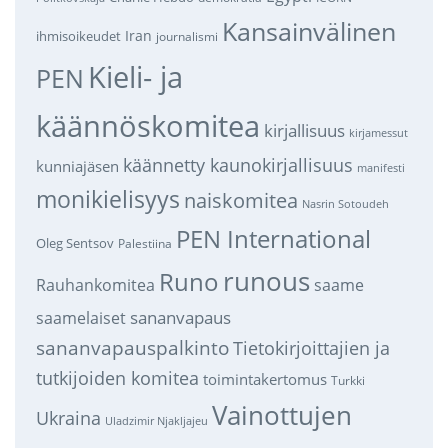
Kansainvälinen
Iran
ihmisoikeudet
journalismi
Kieli- ja
PEN
käännöskomitea
kirjallisuus
kirjamessut
käännetty kaunokirjallisuus
kunniajäsen
manifesti
monikielisyys
naiskomitea
Nasrin Sotoudeh
PEN International
Oleg Sentsov
Palestiina
runous
Runo
saame
Rauhankomitea
sananvapaus
saamelaiset
sananvapauspalkinto
Tietokirjoittajien ja
tutkijoiden komitea
toimintakertomus
Turkki
Vainottujen
Ukraina
Uladzimir Njakljajeu