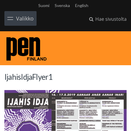
Suomi
Svenska
English
Valikko
Hae sivustolta
IjahisIdjaFlyer1