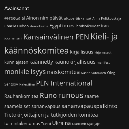
Avainsanat
Ainon nimipäivät
#FreeGalal
alkuperäiskansat
Anna Politkovskaja
Egypti
Iran
Charlie Hebdo
ihmisoikeudet
demokratia
ICORN
Kieli- ja
Kansainvälinen PEN
journalismi
käännöskomitea
kirjallisuus
kirjamessut
käännetty kaunokirjallisuus
kunniajäsen
manifesti
monikielisyys
naiskomitea
Oleg
Nasrin Sotoudeh
PEN International
Sentsov
Palestiina
runous
Runo
saame
Rauhankomitea
sananvapauspalkinto
sananvapaus
saamelaiset
Tietokirjoittajien ja tutkijoiden komitea
Ukraina
toimintakertomus
Turkki
Uladzimir Njakljajeu