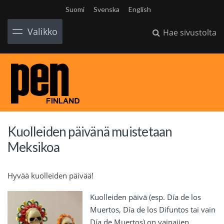
Suomi
Svenska
English
Valikko
Hae sivustolta
Kuolleiden päivänä muistetaan
Meksikoa
Hyvää kuolleiden päivää!
Kuolleiden päivä (esp. Día de los
Muertos, Día de los Difuntos tai vain
Día de Muertos) on vainajien