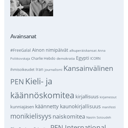
Avainsanat
Ainon nimipäivät
#FreeGalal
alkuperäiskansat
Anna
Egypti
Charlie Hebdo
demokratia
ICORN
Politkovskaja
Kansainvälinen
Iran
ihmisoikeudet
journalismi
Kieli- ja
PEN
käännöskomitea
kirjallisuus
kirjamessut
käännetty kaunokirjallisuus
kunniajäsen
manifesti
monikielisyys
naiskomitea
Nasrin Sotoudeh
PEN International