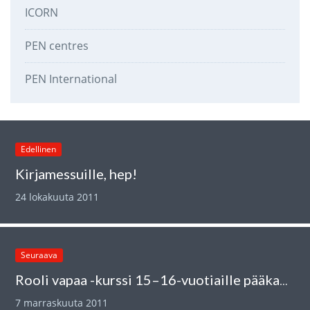
ICORN
PEN centres
PEN International
Edellinen
Kirjamessuille, hep!
24 lokakuuta 2011
Seuraava
Rooli vapaa -kurssi 15–16-vuotiaille pääkaupunkiseudun tytöille 26.11.
7 marraskuuta 2011