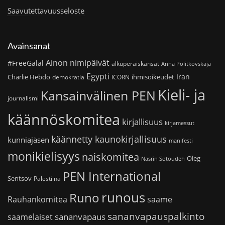
Saavutettavuusseloste
Avainsanat
Ainon nimipäivät
#FreeGalal
alkuperäiskansat
Anna Politkovskaja
Egypti
Iran
Charlie Hebdo
ihmisoikeudet
demokratia
ICORN
Kieli- ja
Kansainvälinen PEN
journalismi
käännöskomitea
kirjallisuus
kirjamessut
käännetty kaunokirjallisuus
kunniajäsen
manifesti
monikielisyys
naiskomitea
Oleg
Nasrin Sotoudeh
PEN International
Sentsov
Palestiina
runous
Runo
saame
Rauhankomitea
sananvapauspalkinto
sananvapaus
saamelaiset