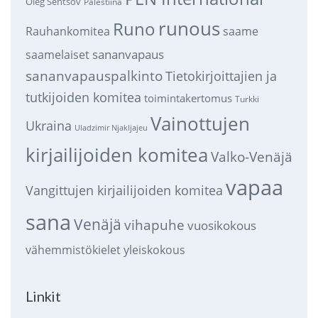
Oleg Sentsov
Palestiina
runous
Runo
saame
Rauhankomitea
sananvapaus
saamelaiset
sananvapauspalkinto
Tietokirjoittajien ja
tutkijoiden komitea
toimintakertomus
Turkki
Vainottujen
Ukraina
Uladzimir Njakljajeu
kirjailijoiden komitea
Valko-Venäjä
vapaa
Vangittujen kirjailijoiden komitea
sana
Venäjä
vihapuhe
vuosikokous
vähemmistökielet
yleiskokous
Linkit