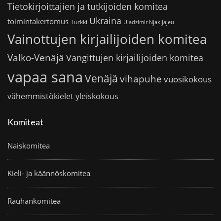
Tietokirjoittajien ja tutkijoiden komitea
Ukraina
toimintakertomus
Turkki
Uladzimir Njakljajeu
Vainottujen kirjailijoiden komitea
Valko-Venäjä
Vangittujen kirjailijoiden komitea
vapaa sana
Venäjä
vihapuhe
vuosikokous
vähemmistökielet
yleiskokous
Komiteat
Naiskomitea
Kieli- ja käännöskomitea
Rauhankomitea