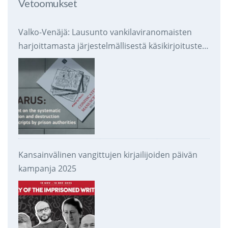
Vetoomukset
Valko-Venäjä: Lausunto vankilaviranomaisten
harjoittamasta järjestelmällisestä käsikirjoitusten
takavarikoinnista ja tuhoamisesta
Kansainvälinen vangittujen kirjailijoiden päivän
kampanja 2025