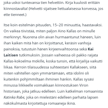
joka uskoi tuntevansa tien helvettiin. Kirja kuulosti erittäin
kiinnostavalta! (Helvetti sijaitsee liettualaisessa korvessa, jos
ette tienneet.)
Itse koin esitelmän pituuden, 15–20 minuuttia, haastavaksi.
On vaikea tiivistää, miten paljon Aino Kallas on minulle
merkinnyt. Nuorena olin aivan hurmaantunut häneen, luin
ihan kaiken mitä hän on kirjoittanut, keräsin vanhoja
painoksia, tutustuin hänen kirjeenvaihtoonsa sekä
Kai
Laitisen
tutkimuksiin. Jossain vaiheessa oli pakko raijata
Kallas-kokoelma mökille, koska tunsin, että kirjailija vaikutti
liikaa. Kerroin tilaisuudessa suhteestani Kallakseen, siitä
miten vähitellen opin ymmärtämään, että idolini oli
kuitenkin pohjimmiltaan ihminen hänkin. Kallas sysäsi
minussa liikkeelle voimakkaan kiinnostuksen Viron
historiaan, joka jatkuu edelleen. Luin katkelman romaanista
Katinka Rabe,
joka on mielestäni edelleen parhaita lapsen
näkökulmasta kirjoitettuja romaaneja ikinä.