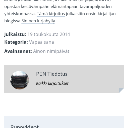
opastaa kestävämpään elämäntapaan tavarapaljouden
yhteiskunnassa.
Tämä kirjoitus
julkaistiin ensin kirjailijan
blogissa
Sininen kirjahylly
.
Julkaistu:
19 toukokuuta 2014
Kategoria:
Vapaa sana
Avainsanat:
Ainon nimipäivät
PEN Tiedotus
Kaikki kirjoitukset
Runovideot