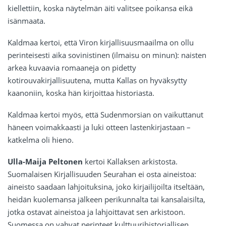
kiellettiin, koska näytelmän äiti valitsee poikansa eikä
isänmaata.
Kaldmaa kertoi, että Viron kirjallisuusmaailma on ollu
perinteisesti aika sovinistinen (ilmaisu on minun): naisten
arkea kuvaavia romaaneja on pidetty
kotirouvakirjallisuutena, mutta Kallas on hyväksytty
kaanoniin, koska hän kirjoittaa historiasta.
Kaldmaa kertoi myös, että Sudenmorsian on vaikuttanut
häneen voimakkaasti ja luki otteen lastenkirjastaan –
katkelma oli hieno.
Ulla-Maija Peltonen
kertoi Kallaksen arkistosta.
Suomalaisen Kirjallisuuden Seurahan ei osta aineistoa:
aineisto saadaan lahjoituksina, joko kirjailijoilta itseltään,
heidän kuolemansa jälkeen perikunnalta tai kansalaisilta,
jotka ostavat aineistoa ja lahjoittavat sen arkistoon.
Suomessa on vahvat perinteet kulttuurihistoriallisen