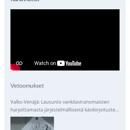
Vetoomukset
Valko-Venäjä: Lausunto vankilaviranomaisten
harjoittamasta järjestelmällisestä käsikirjoitusten
takavarikoinnista ja tuhoamisesta