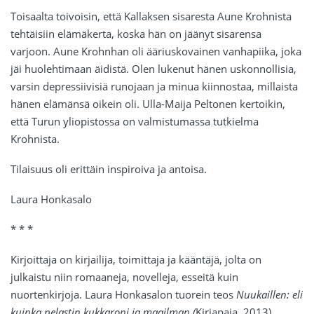
Toisaalta toivoisin, että Kallaksen sisaresta Aune Krohnista
tehtäisiin elämäkerta, koska hän on jäänyt sisarensa
varjoon. Aune Krohnhan oli ääriuskovainen vanhapiika, joka
jäi huolehtimaan äidistä. Olen lukenut hänen uskonnollisia,
varsin depressiivisiä runojaan ja minua kiinnostaa, millaista
hänen elämänsä oikein oli. Ulla-Maija Peltonen kertoikin,
että Turun yliopistossa on valmistumassa tutkielma
Krohnista.
Tilaisuus oli erittäin inspiroiva ja antoisa.
Laura Honkasalo
* * *
Kirjoittaja on kirjailija, toimittaja ja kääntäjä, jolta on
julkaistu niin romaaneja, novelleja, esseitä kuin
nuortenkirjoja. Laura Honkasalon tuorein teos
Nuukaillen: eli
kuinka pelastin kukkaroni ja maailman (
Kirjapaja, 2013)