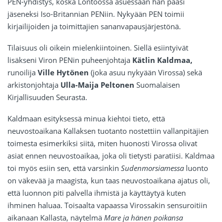
PEN-yhdistys, koska Lontoossa asuessaan hän pääsi
jäseneksi Iso-Britannian PENiin. Nykyään PEN toimii
kirjailijoiden ja toimittajien sananvapausjärjestönä.
Tilaisuus oli oikein mielenkiintoinen. Siellä esiintyivät
lisäkseni Viron PENin puheenjohtaja
Kätlin Kaldmaa,
runoilija
Ville Hytönen
(joka asuu nykyään Virossa) sekä
arkistonjohtaja
Ulla-Maija Peltonen
Suomalaisen
Kirjallisuuden Seurasta.
Kaldmaan esityksessä minua kiehtoi tieto, että
neuvostoaikana Kallaksen tuotanto nostettiin vallanpitäjien
toimesta esimerkiksi siitä, miten huonosti Virossa olivat
asiat ennen neuvostoaikaa, joka oli tietysti paratiisi. Kaldmaa
toi myös esiin sen, että varsinkin
Sudenmorsiamessa
luonto
on väkevää ja maagista, kun taas neuvostoaikana ajatus oli,
että luonnon piti palvella ihmistä ja käyttäytyä kuten
ihminen haluaa. Toisaalta vapaassa Virossakin sensuroitiin
aikanaan Kallasta, näytelmä
Mare ja hänen poikansa