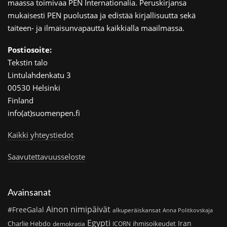
maassa toimivaa PEN Internationalia. Peruskirjansa
mukaisesti PEN puolustaa ja edistää kirjallisuutta sekä
taiteen- ja ilmaisunvapautta kaikkialla maailmassa.
Postiosoite:
Tekstin talo
Lintulahdenkatu 3
00530 Helsinki
Finland
info(at)suomenpen.fi
Kaikki yhteystiedot
Saavutettavuusseloste
Avainsanat
Ainon nimipäivät
#FreeGalal
alkuperäiskansat
Anna Politkovskaja
Egypti
Iran
Charlie Hebdo
ihmisoikeudet
demokratia
ICORN