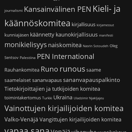
Kieli- ja
Kansainvälinen PEN
journalismi
käännöskomitea
kirjallisuus
kirjamessut
käännetty kaunokirjallisuus
kunniajäsen
manifesti
monikielisyys
naiskomitea
Oleg
Nasrin Sotoudeh
PEN International
Sentsov
Palestiina
runous
Runo
saame
Rauhankomitea
sananvapauspalkinto
sananvapaus
saamelaiset
Tietokirjoittajien ja tutkijoiden komitea
Ukraina
toimintakertomus
Turkki
Uladzimir Njakljajeu
Vainottujen kirjailijoiden komitea
Valko-Venäjä
Vangittujen kirjailijoiden komitea
vapaa sana
Venäjä
vihapuhe