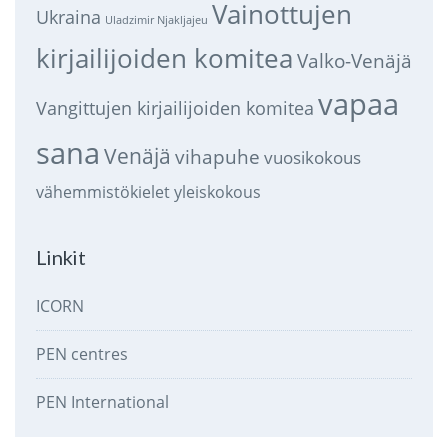
Vainottujen
Ukraina
Uladzimir Njakljajeu
kirjailijoiden komitea
Valko-Venäjä
vapaa
Vangittujen kirjailijoiden komitea
sana
Venäjä
vihapuhe
vuosikokous
vähemmistökielet
yleiskokous
Linkit
ICORN
PEN centres
PEN International