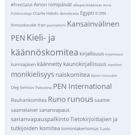
Ainon nimipäivät
#FreeGalal
alkuperäiskansat
Anna
Egypti
Charlie Hebdo
demokratia
ICORN
Politkovskaja
Kansainvälinen
Iran
ihmisoikeudet
journalismi
Kieli- ja
PEN
käännöskomitea
kirjallisuus
kirjamessut
käännetty kaunokirjallisuus
kunniajäsen
manifesti
monikielisyys
naiskomitea
Nasrin Sotoudeh
PEN International
Oleg Sentsov
Palestiina
runous
Runo
saame
Rauhankomitea
sananvapaus
saamelaiset
sananvapauspalkinto
Tietokirjoittajien ja
tutkijoiden komitea
toimintakertomus
Turkki