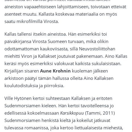
aineiston vapaaehtoiseen lahjoittamiseen, toivotaan etteivät
asenteet muutu. Kallasta koskevaa materiaalia on myös
saatu mikrofilmillä Virosta.
Kallas tallensi itsekin aineistoa. Hän esimerkiksi toi
päiväkirjansa Virosta Suomeen turvaan, mikä olikin
odottamattoman kaukoviisasta, sillä Neuvostoliittohan
miehitti Viron ja Kallakset joutuivat pakenemaan. Aino Kallas
keräsi myös esimerkiksi valokuvat kaikista sukulaisistaan.
Kirjailijan sisaren
Aune Krohnin
kuoleman jälkeen
arkistoon päätyi tämän hallussa olleita Aino Kallaksen
koulutodistuksia ja piirroksia.
Ville Hytönen kertoi suhteestaan Kallaksen ja eritoten
Sudenmorsiamen kieleen. Hän kertoi tavoitelleensa jo
edellisessä kokoelmassaan
Karsikkopuu
(Tammi, 2011)
Sudenmorsiamen henkistä kieltä ja kokeilut jatkuvat
tulevassa romaanissa, joka kertoo liettualaisesta miehestä,