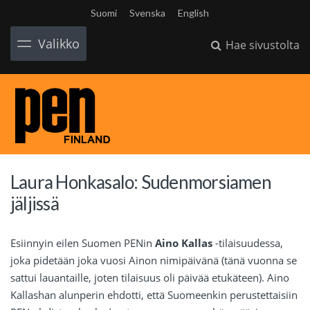
Suomi
Svenska
English
Valikko
Hae sivustolta
Laura Honkasalo: Sudenmorsiamen
jäljissä
Esiinnyin eilen Suomen PENin
Aino Kallas
-tilaisuudessa,
joka pidetään joka vuosi Ainon nimipäivänä (tänä vuonna se
sattui lauantaille, joten tilaisuus oli päivää etukäteen). Aino
Kallashan alunperin ehdotti, että Suomeenkin perustettaisiin