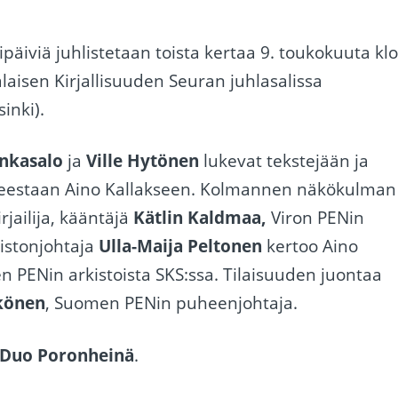
päiviä juhlistetaan toista kertaa 9. toukokuuta kl
aisen Kirjallisuuden Seuran juhlasalissa
sinki).
nkasalo
ja
Ville Hytönen
lukevat tekstejään ja
hteestaan Aino Kallakseen. Kolmannen näkökulman
rjailija, kääntäjä
Kätlin Kaldmaa,
Viron PENin
istonjohtaja
Ulla-Maija Peltonen
kertoo Aino
n PENin arkistoista SKS:ssa. Tilaisuuden juontaa
könen
, Suomen PENin puheenjohtaja.
Duo Poronheinä
.