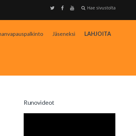
Hae sivustolta
nanvapauspalkinto
Jäseneksi
LAHJOITA
kko
Runovideot