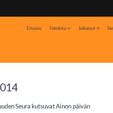
Avaa
Avaa
Etusivu
Toiminta
Julkaisut
Sa
alavalikko
alavali
2014
uuden Seura kutsuvat Ainon päivän