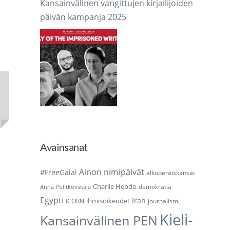
Kansainvälinen vangittujen kirjailijoiden
päivän kampanja 2025
Avainsanat
Ainon nimipäivät
#FreeGalal
alkuperäiskansat
Charlie Hebdo
demokratia
Anna Politkovskaja
Egypti
Iran
ihmisoikeudet
ICORN
journalismi
Kieli-
Kansainvälinen PEN