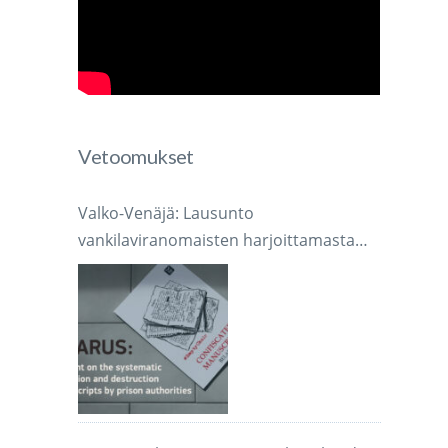
o
Vetoomukset
Valko-Venäjä: Lausunto
vankilaviranomaisten harjoittamasta
järjestelmällisestä käsikirjoitusten
takavarikoinnista ja tuhoamisesta