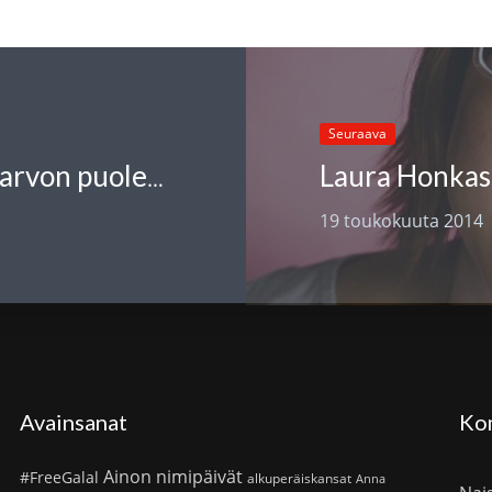
Seuraava
Laura Honkasa
Suomen PEN kielten välisen tasa-arvon puolesta
19 toukokuuta 2014
Avainsanat
Ko
Ainon nimipäivät
#FreeGalal
alkuperäiskansat
Anna