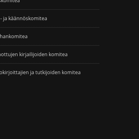
skomitea
i- ja käännöskomitea
hankomitea
ottujen kirjailijoiden komitea
okirjoittajien ja tutkijoiden komitea