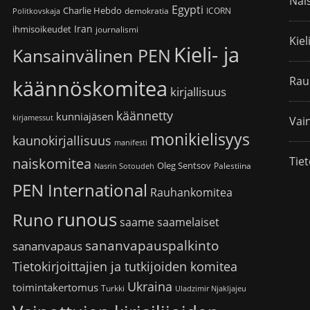
Nai
Egypti
Charlie Hebdo
demokratia
ICORN
Politkovskaja
Iran
ihmisoikeudet
journalismi
Kiel
Kieli- ja
Kansainvälinen PEN
Rau
käännöskomitea
kirjallisuus
käännetty
kunniajäsen
kirjamessut
Vain
monikielisyys
kaunokirjallisuus
manifesti
Tiet
naiskomitea
Oleg Sentsov
Palestiina
Nasrin Sotoudeh
PEN International
Rauhankomitea
runous
Runo
saame
saamelaiset
sananvapauspalkinto
sananvapaus
Tietokirjoittajien ja tutkijoiden komitea
Ukraina
toimintakertomus
Turkki
Uladzimir Njakljajeu