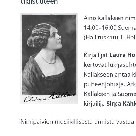
tilaisuuteen
Aino Kallaksen nimi
14:00–16:00 Suomal
(Hallituskatu 1, Hel
Kirjailijat
Laura Ho
kertovat lukijasu
Kallakseen antaa ki
puheenjohtaja. Ark
Kallaksen ja Suome
kirjailija
Sirpa Käh
Nimipäivien musiikillisesta annista vastaa