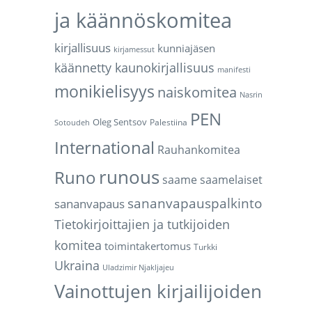
ja käännöskomitea
kirjallisuus
kunniajäsen
kirjamessut
käännetty kaunokirjallisuus
manifesti
monikielisyys
naiskomitea
Nasrin
PEN
Oleg Sentsov
Palestiina
Sotoudeh
International
Rauhankomitea
runous
Runo
saame
saamelaiset
sananvapauspalkinto
sananvapaus
Tietokirjoittajien ja tutkijoiden
komitea
toimintakertomus
Turkki
Ukraina
Uladzimir Njakljajeu
Vainottujen kirjailijoiden