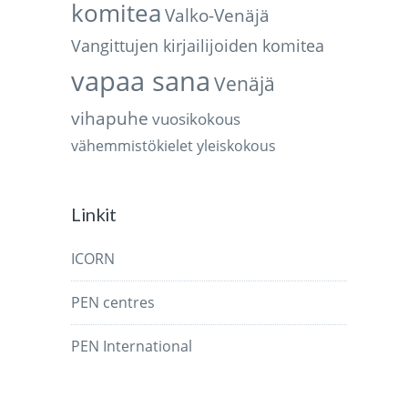
komitea
Valko-Venäjä
Vangittujen kirjailijoiden komitea
vapaa sana
Venäjä
vihapuhe
vuosikokous
vähemmistökielet
yleiskokous
Linkit
ICORN
PEN centres
PEN International