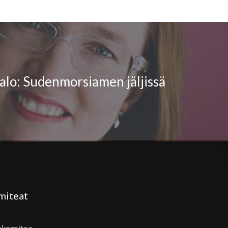
lo: Sudenmorsiamen jäljissä
miteat