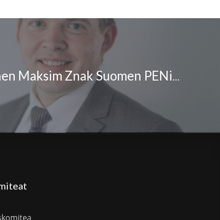
Valkovenäläinen Maksim Znak Suomen PENin kunniajäseneksi
miteat
skomitea