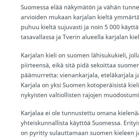
Suomessa elää näkymätön ja vähän tunnettu
arvioiden mukaan karjalan kieltä ymmärtä
puhuu kieltä sujuvasti ja noin 5 000 käyttää
tasavallassa ja Tverin alueella karjalan k
Karjalan kieli on suomen lähisukukieli, jolla
piirteensä, eikä sitä pidä sekoittaa suomen 
päämurretta: vienankarjala, eteläkarjala ja 
Karjala on yksi Suomen kotoperäisistä kiel
nykyisten valtiollisten rajojen muodostumi
Karjalaa ei ole tunnustettu omana kielenään,
yhteiskunnallista käyttöä Suomessa. Erityi
on pyritty sulauttamaan suomen kieleen j