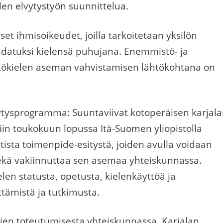
elen elvytystyön suunnittelua.
set ihmisoikeudet, joilla tarkoitetaan yksilön
ohdatuksi kielensä puhujana. Enemmistö- ja
stökielen aseman vahvistamisen lähtökohtana on
ytysprogramma: Suuntaviivat kotoperäisen karjal
iin toukokuun lopussa Itä-Suomen yliopistolla
tista toimenpide-esitystä, joiden avulla voidaan
sekä vakiinnuttaa sen asemaa yhteiskunnassa.
len statusta, opetusta, kielenkäyttöä ja
ttämistä ja tutkimusta.
uksien toteutumisesta yhteiskunnassa. Karjalan