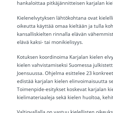
hankaloittaa pitkäjännitteisen karjalan ki
Kielenelvytyksen lähtökohtana ovat kielelli
oikeutta käyttää omaa kieltään ja tulla k
kansalliskielten rinnalla elävän vähemmi
elävä kaksi- tai monikielisyys.
Kotuksen koordinoima Karjalan kielen elv
kielen vahvistamiseksi Suomessa julkistett
Joensuussa. Ohjelma esittelee 23 konkreet
edistää karjalan kielen elinvoimaisuutta 
Toimenpide-esitykset koskevat karjalan kie
kielimateriaaleja sekä kielen huoltoa, kehi
Valtiovallalla on vastuu kielellisten oike