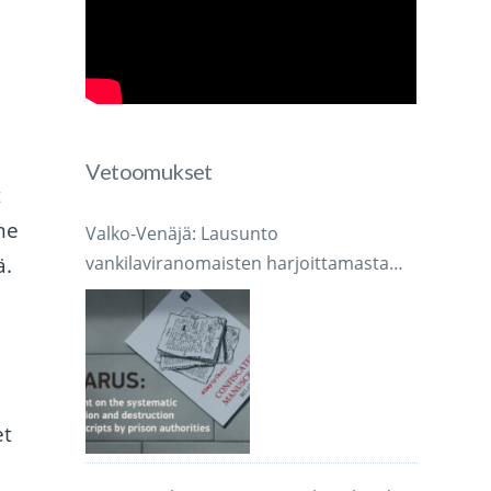
Vetoomukset
t
me
Valko-Venäjä: Lausunto
ä.
vankilaviranomaisten harjoittamasta
järjestelmällisestä käsikirjoitusten
takavarikoinnista ja tuhoamisesta
et