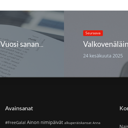
Seuraava
Kirjoituskutsu: Suomen PEN ry:n Vuosi sananvapautta -kokoelma
24 kesäkuuta 2025
Avainsanat
Ko
Ainon nimipäivät
#FreeGalal
alkuperäiskansat
Anna
Nai