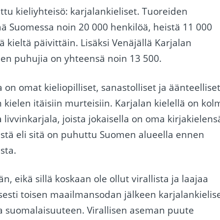
 kieliyhteisö: karjalankieliset. Tuoreiden
ä Suomessa noin 20 000 henkilöä, heistä 11 000
 kieltä päivittäin. Lisäksi Venäjällä Karjalan
ielen puhujia on yhteensä noin 13 500.
 on omat kieliopilliset, sanastolliset ja äänteellise
kielen itäisiin murteisiin. Karjalan kielellä on kol
livvinkarjala, joista jokaisella on oma kirjakielens
istä eli sitä on puhuttu Suomen alueella ennen
sta.
 eikä sillä koskaan ole ollut virallista ja laajaa
sesti toisen maailmansodan jälkeen karjalankielis
a suomalaisuuteen. Virallisen aseman puute