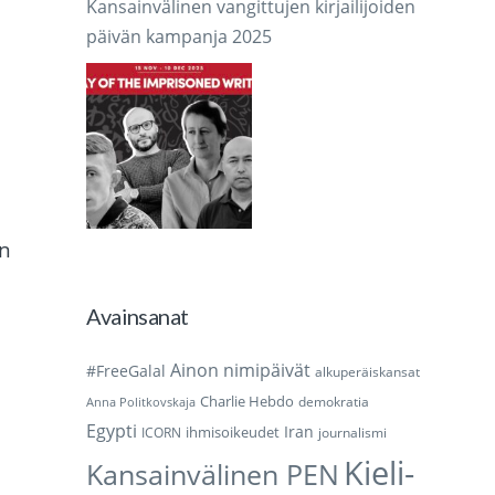
Kansainvälinen vangittujen kirjailijoiden
päivän kampanja 2025
an
Avainsanat
Ainon nimipäivät
#FreeGalal
alkuperäiskansat
Charlie Hebdo
demokratia
Anna Politkovskaja
Egypti
Iran
ihmisoikeudet
ICORN
journalismi
Kieli-
Kansainvälinen PEN