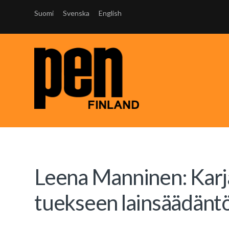
Suomi
Svenska
English
Leena Manninen: Karjal
tuekseen lainsäädänt