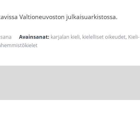
avissa Valtioneuvoston julkaisuarkistossa.
 sana
Avainsanat:
karjalan kieli
,
kielelliset oikeudet
,
Kieli-
ähemmistökielet