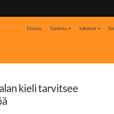
Avaa
Avaa
Etusivu
Toiminta
Julkaisut
Sa
alavalikko
alavali
an kieli tarvitsee
öä