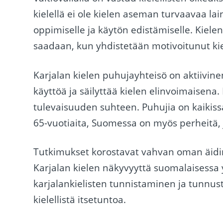
kielellä ei ole kielen aseman turvaavaa lai
oppimiselle ja käytön edistämiselle. Kiel
saadaan, kun yhdistetään motivoitunut kieli
Karjalan kielen puhujayhteisö on aktiivinen
käyttöä ja säilyttää kielen elinvoimaisena.
tulevaisuuden suhteen. Puhujia on kaikissa
65-vuotiaita, Suomessa on myös perheitä, j
Tutkimukset korostavat vahvan oman äidin
Karjalan kielen näkyvyyttä suomalaisessa y
karjalankielisten tunnistaminen ja tunnus
kielellistä itsetuntoa.