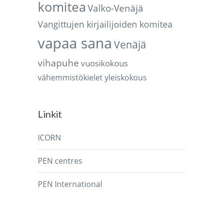
komitea
Valko-Venäjä
Vangittujen kirjailijoiden komitea
vapaa sana
Venäjä
vihapuhe
vuosikokous
vähemmistökielet
yleiskokous
Linkit
ICORN
PEN centres
PEN International