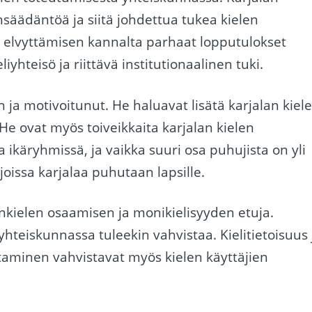
nsäädäntöä ja siitä johdettua tukea kielen
en elvyttämisen kannalta parhaat lopputulokset
yhteisö ja riittävä institutionaalinen tuki.
 ja motivoitunut. He haluavat lisätä karjalan kiel
 He ovat myös toiveikkaita karjalan kielen
 ikäryhmissä, ja vaikka suuri osa puhujista on yli
oissa karjalaa puhutaan lapsille.
kielen osaamisen ja monikielisyyden etuja.
hteiskunnassa tuleekin vahvistaa. Kielitietoisuus 
taminen vahvistavat myös kielen käyttäjien