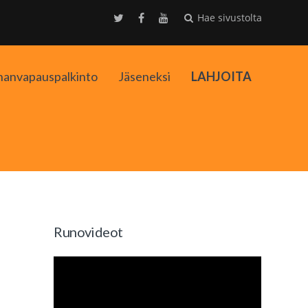
Hae sivustolta
nanvapauspalkinto
Jäseneksi
LAHJOITA
kko
Runovideot