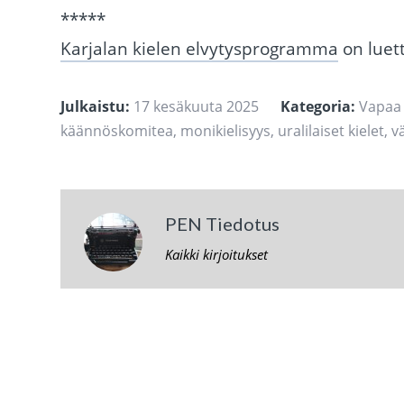
*****
Karjalan kielen elvytysprogramma
on luett
Julkaistu:
17 kesäkuuta 2025
Kategoria:
Vapaa
käännöskomitea
,
monikielisyys
,
uralilaiset kielet
,
v
PEN Tiedotus
Kaikki kirjoitukset