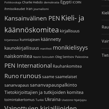
Egypti
Charlie Hebdo
demokratia
ICORN
Politkovskaja
Iran
ihmisoikeudet
journalismi
Kiel
Kieli- ja
Kansainvälinen PEN
Rau
käännöskomitea
kirjallisuus
käännetty
kunniajäsen
kirjamessut
Vain
monikielisyys
kaunokirjallisuus
manifesti
Tiet
naiskomitea
Oleg Sentsov
Palestiina
Nasrin Sotoudeh
PEN International
Rauhankomitea
runous
Runo
saame
saamelaiset
sananvapauspalkinto
sananvapaus
Tietokirjoittajien ja tutkijoiden komitea
Ukraina
toimintakertomus
Turkki
Uladzimir Njakljajeu
Vainottujen kirjailijoiden