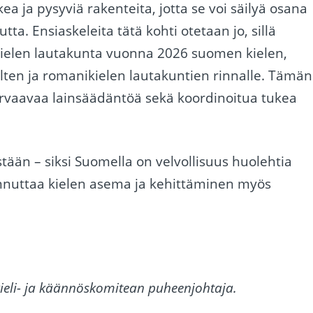
ukea ja pysyviä rakenteita, jotta se voi säilyä osana
a. Ensiaskeleita tätä kohti otetaan jo, sillä
kielen lautakunta vuonna 2026 suomen kielen,
elten ja romanikielen lautakuntien rinnalle. Tämän
turvaavaa lainsäädäntöä sekä koordinoitua tukea
tään – siksi Suomella on velvollisuus huolehtia
iinnuttaa kielen asema ja kehittäminen myös
 kieli- ja käännöskomitean puheenjohtaja.