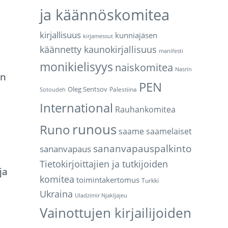
ja käännöskomitea
kirjallisuus
kunniajäsen
kirjamessut
käännetty kaunokirjallisuus
manifesti
monikielisyys
naiskomitea
Nasrin
en
PEN
Oleg Sentsov
Palestiina
Sotoudeh
International
Rauhankomitea
runous
Runo
saame
saamelaiset
sananvapauspalkinto
sananvapaus
Tietokirjoittajien ja tutkijoiden
ja
komitea
toimintakertomus
Turkki
Ukraina
Uladzimir Njakljajeu
Vainottujen kirjailijoiden