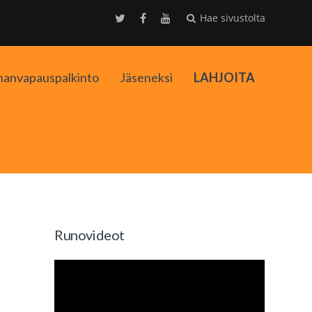
Hae sivustolta
nanvapauspalkinto
Jäseneksi
LAHJOITA
kko
Runovideot