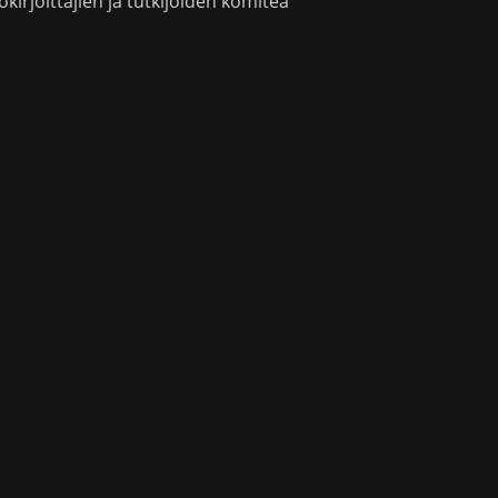
okirjoittajien ja tutkijoiden komitea