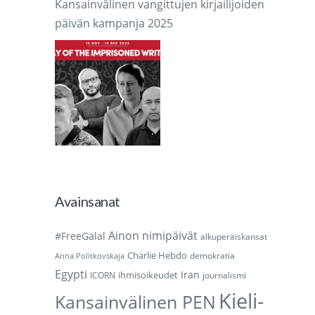
Kansainvälinen vangittujen kirjailijoiden
päivän kampanja 2025
Avainsanat
Ainon nimipäivät
#FreeGalal
alkuperäiskansat
Charlie Hebdo
demokratia
Anna Politkovskaja
Egypti
Iran
ihmisoikeudet
ICORN
journalismi
Kieli-
Kansainvälinen PEN