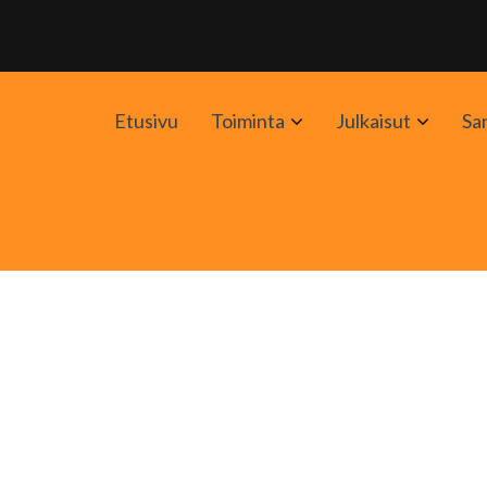
Avaa
Avaa
Etusivu
Toiminta
Julkaisut
Sa
alavalikko
alavali