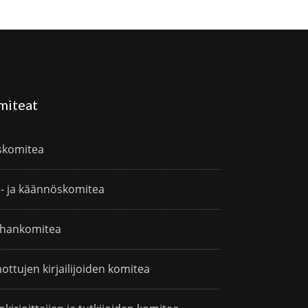
miteat
skomitea
i- ja käännöskomitea
hankomitea
ottujen kirjailijoiden komitea