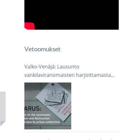
Vetoomukset
Valko-Venäjä: Lausunto
vankilaviranomaisten harjoittamasta
järjestelmällisestä käsikirjoitusten
takavarikoinnista ja tuhoamisesta