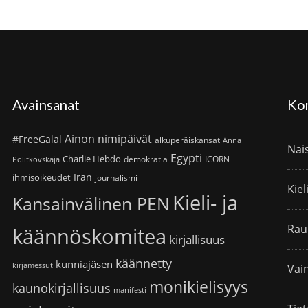
Avainsanat
Ko
Ainon nimipäivät
#FreeGalal
alkuperäiskansat
Anna
Nai
Egypti
Charlie Hebdo
demokratia
ICORN
Politkovskaja
Iran
ihmisoikeudet
journalismi
Kiel
Kieli- ja
Kansainvälinen PEN
Rau
käännöskomitea
kirjallisuus
käännetty
kunniajäsen
kirjamessut
Vain
monikielisyys
kaunokirjallisuus
manifesti