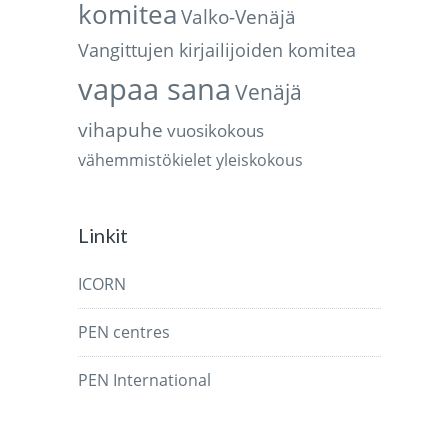
komitea
Valko-Venäjä
Vangittujen kirjailijoiden komitea
vapaa sana
Venäjä
vihapuhe
vuosikokous
vähemmistökielet
yleiskokous
Linkit
ICORN
PEN centres
PEN International