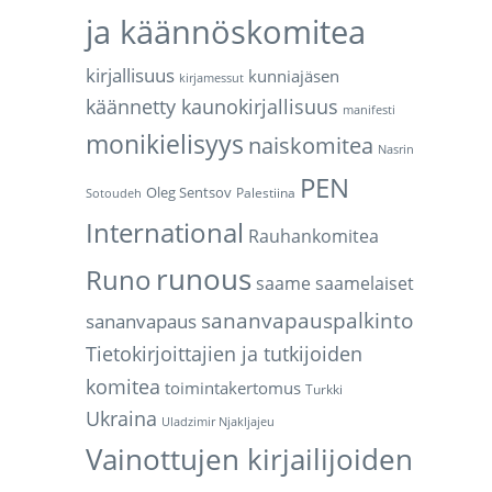
ja käännöskomitea
kirjallisuus
kunniajäsen
kirjamessut
käännetty kaunokirjallisuus
manifesti
monikielisyys
naiskomitea
Nasrin
PEN
Oleg Sentsov
Palestiina
Sotoudeh
International
Rauhankomitea
runous
Runo
saame
saamelaiset
sananvapauspalkinto
sananvapaus
Tietokirjoittajien ja tutkijoiden
komitea
toimintakertomus
Turkki
Ukraina
Uladzimir Njakljajeu
Vainottujen kirjailijoiden