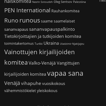
Tiet
naiskomitea
Oleg Sentsov
Palestiina
Nasrin Sotoudeh
PEN International
Rauhankomitea
runous
Runo
saame
saamelaiset
sananvapauspalkinto
sananvapaus
Tietokirjoittajien ja tutkijoiden komitea
Ukraina
toimintakertomus
Turkki
Uladzimir Njakljajeu
Vainottujen kirjailijoiden
komitea
Valko-Venäjä
Vangittujen
vapaa sana
kirjailijoiden komitea
Venäjä
vihapuhe
vuosikokous
vähemmistökielet
yleiskokous