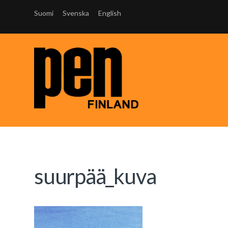
Suomi
Svenska
English
suurpää_kuva