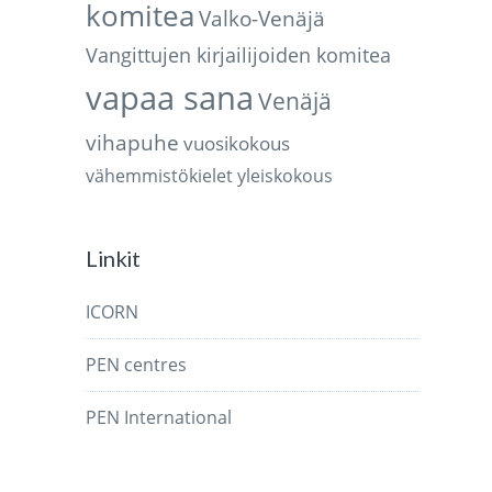
komitea
Valko-Venäjä
Vangittujen kirjailijoiden komitea
vapaa sana
Venäjä
vihapuhe
vuosikokous
vähemmistökielet
yleiskokous
Linkit
ICORN
PEN centres
PEN International