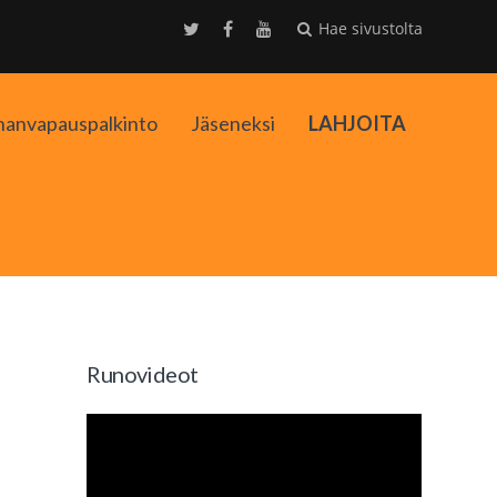
Hae sivustolta
nanvapauspalkinto
Jäseneksi
LAHJOITA
kko
Runovideot