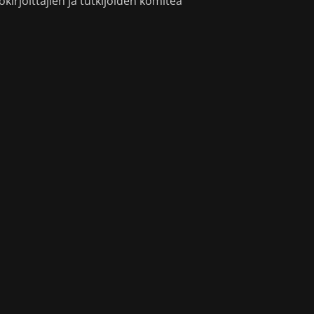
okirjoittajien ja tutkijoiden komitea