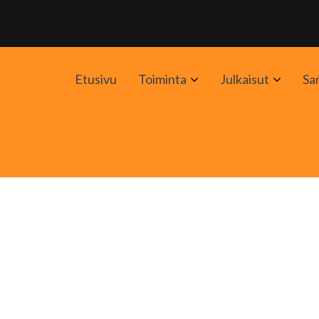
Avaa
Avaa
Etusivu
Toiminta
Julkaisut
Sa
alavalikko
alavali