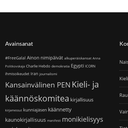
Avainsanat
Ko
Ainon nimipäivät
#FreeGalal
alkuperäiskansat
Anna
Nai
Egypti
Charlie Hebdo
demokratia
ICORN
Politkovskaja
Iran
ihmisoikeudet
journalismi
Kiel
Kieli- ja
Kansainvälinen PEN
Rau
käännöskomitea
kirjallisuus
käännetty
kunniajäsen
kirjamessut
Vain
monikielisyys
kaunokirjallisuus
manifesti