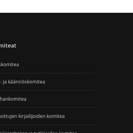
miteat
skomitea
i- ja käännöskomitea
hankomitea
ottujen kirjailijoiden komitea