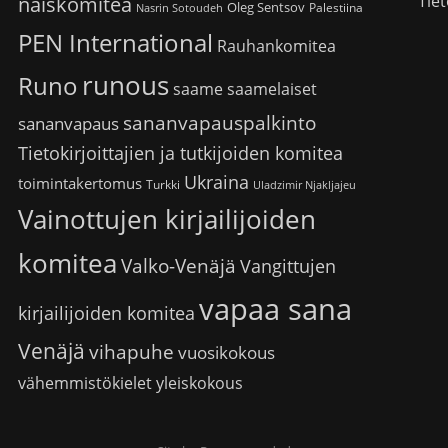
Tiet
naiskomitea
Oleg Sentsov
Palestiina
Nasrin Sotoudeh
PEN International
Rauhankomitea
runous
Runo
saame
saamelaiset
sananvapauspalkinto
sananvapaus
Tietokirjoittajien ja tutkijoiden komitea
Ukraina
toimintakertomus
Turkki
Uladzimir Njakljajeu
Vainottujen kirjailijoiden
komitea
Valko-Venäjä
Vangittujen
vapaa sana
kirjailijoiden komitea
Venäjä
vihapuhe
vuosikokous
vähemmistökielet
yleiskokous