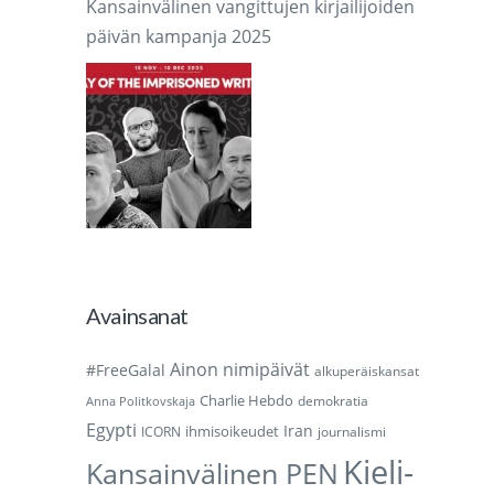
Kansainvälinen vangittujen kirjailijoiden
päivän kampanja 2025
Avainsanat
Ainon nimipäivät
#FreeGalal
alkuperäiskansat
Charlie Hebdo
demokratia
Anna Politkovskaja
Egypti
Iran
ihmisoikeudet
ICORN
journalismi
Kieli-
Kansainvälinen PEN