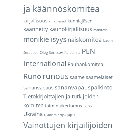
ja käännöskomitea
kirjallisuus
kunniajäsen
kirjamessut
käännetty kaunokirjallisuus
manifesti
monikielisyys
naiskomitea
Nasrin
PEN
Oleg Sentsov
Palestiina
Sotoudeh
International
Rauhankomitea
runous
Runo
saame
saamelaiset
sananvapauspalkinto
sananvapaus
Tietokirjoittajien ja tutkijoiden
komitea
toimintakertomus
Turkki
Ukraina
Uladzimir Njakljajeu
Vainottujen kirjailijoiden