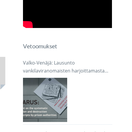
Vetoomukset
Valko-Venäjä: Lausunto
vankilaviranomaisten harjoittamasta
järjestelmällisestä käsikirjoitusten
takavarikoinnista ja tuhoamisesta