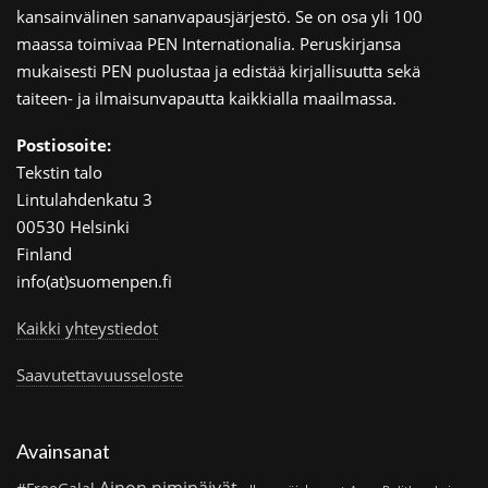
kansainvälinen sananvapausjärjestö. Se on osa yli 100
maassa toimivaa PEN Internationalia. Peruskirjansa
mukaisesti PEN puolustaa ja edistää kirjallisuutta sekä
taiteen- ja ilmaisunvapautta kaikkialla maailmassa.
Postiosoite:
Tekstin talo
Lintulahdenkatu 3
00530 Helsinki
Finland
info(at)suomenpen.fi
Kaikki yhteystiedot
Saavutettavuusseloste
Avainsanat
Ainon nimipäivät