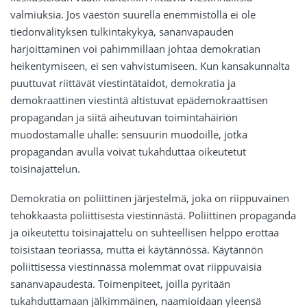
valmiuksia. Jos väestön suurella enemmistöllä ei ole
tiedonvälityksen tulkintakykyä, sananvapauden
harjoittaminen voi pahimmillaan johtaa demokratian
heikentymiseen, ei sen vahvistumiseen. Kun kansakunnalta
puuttuvat riittävät viestintätaidot, demokratia ja
demokraattinen viestintä altistuvat epädemokraattisen
propagandan ja siitä aiheutuvan toimintahäiriön
muodostamalle uhalle: sensuurin muodoille, jotka
propagandan avulla voivat tukahduttaa oikeutetut
toisinajattelun.
Demokratia on poliittinen järjestelmä, joka on riippuvainen
tehokkaasta poliittisesta viestinnästä. Poliittinen propaganda
ja oikeutettu toisinajattelu on suhteellisen helppo erottaa
toisistaan teoriassa, mutta ei käytännössä. Käytännön
poliittisessa viestinnässä molemmat ovat riippuvaisia
sananvapaudesta. Toimenpiteet, joilla pyritään
tukahduttamaan jälkimmäinen, naamioidaan yleensä