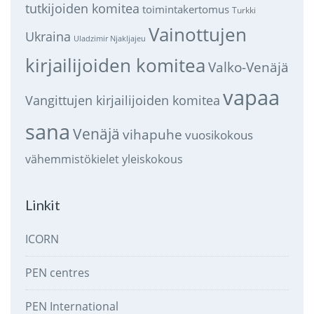
tutkijoiden komitea
toimintakertomus
Turkki
Vainottujen
Ukraina
Uladzimir Njakljajeu
kirjailijoiden komitea
Valko-Venäjä
vapaa
Vangittujen kirjailijoiden komitea
sana
Venäjä
vihapuhe
vuosikokous
vähemmistökielet
yleiskokous
Linkit
ICORN
PEN centres
PEN International