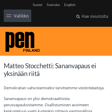
Suomi
Svenska
English
Valikko
Hae sivustolta
Matteo Stocchetti: Sananvapaus ei
yksinään riitä
Demokratian vahvistamiseksi tarvitsemme viestintätaitoja.
Sananvapaus on yksi demokraattisista
perusvapauksistamme. Osallistuminen avoimeen
keskusteluun vaatii kuitenkin riittäviä viestinnällisiä