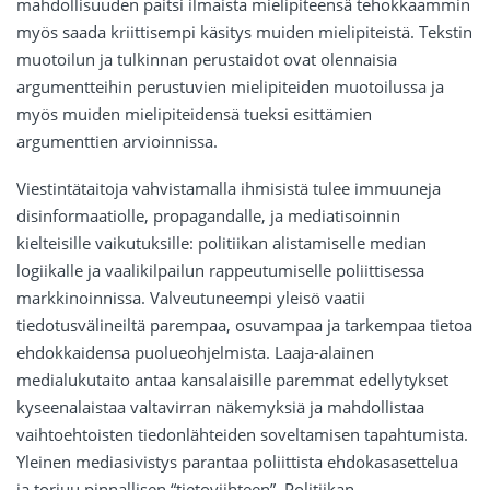
mahdollisuuden paitsi ilmaista mielipiteensä tehokkaammin
myös saada kriittisempi käsitys muiden mielipiteistä. Tekstin
muotoilun ja tulkinnan perustaidot ovat olennaisia
argumentteihin perustuvien mielipiteiden muotoilussa ja
myös muiden mielipiteidensä tueksi esittämien
argumenttien arvioinnissa.
Viestintätaitoja vahvistamalla ihmisistä tulee immuuneja
disinformaatiolle, propagandalle, ja mediatisoinnin
kielteisille vaikutuksille: politiikan alistamiselle median
logiikalle ja vaalikilpailun rappeutumiselle poliittisessa
markkinoinnissa. Valveutuneempi yleisö vaatii
tiedotusvälineiltä parempaa, osuvampaa ja tarkempaa tietoa
ehdokkaidensa puolueohjelmista. Laaja-alainen
medialukutaito antaa kansalaisille paremmat edellytykset
kyseenalaistaa valtavirran näkemyksiä ja mahdollistaa
vaihtoehtoisten tiedonlähteiden soveltamisen tapahtumista.
Yleinen mediasivistys parantaa poliittista ehdokasasettelua
ja torjuu pinnallisen “tietoviihteen”. Politiikan