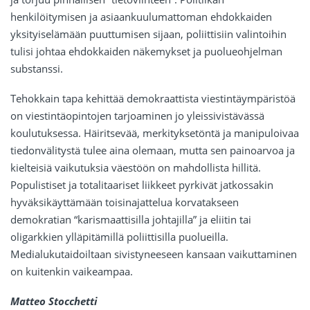
henkilöitymisen ja asiaankuulumattoman ehdokkaiden
yksityiselämään puuttumisen sijaan, poliittisiin valintoihin
tulisi johtaa ehdokkaiden näkemykset ja puolueohjelman
substanssi.
Tehokkain tapa kehittää demokraattista viestintäympäristöä
on viestintäopintojen tarjoaminen jo yleissivistävässä
koulutuksessa. Häiritsevää, merkityksetöntä ja manipuloivaa
tiedonvälitystä tulee aina olemaan, mutta sen painoarvoa ja
kielteisiä vaikutuksia väestöön on mahdollista hillitä.
Populistiset ja totalitaariset liikkeet pyrkivät jatkossakin
hyväksikäyttämään toisinajattelua korvatakseen
demokratian “karismaattisilla johtajilla” ja eliitin tai
oligarkkien ylläpitämillä poliittisilla puolueilla.
Medialukutaidoiltaan sivistyneeseen kansaan vaikuttaminen
on kuitenkin vaikeampaa.
Matteo Stocchetti