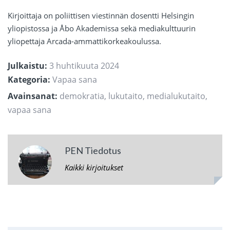
Kirjoittaja on poliittisen viestinnän dosentti Helsingin
yliopistossa ja Åbo Akademissa sekä mediakulttuurin
yliopettaja Arcada-ammattikorkeakoulussa.
Julkaistu:
3 huhtikuuta 2024
Kategoria:
Vapaa sana
Avainsanat:
demokratia
,
lukutaito
,
medialukutaito
,
vapaa sana
PEN Tiedotus
Kaikki kirjoitukset