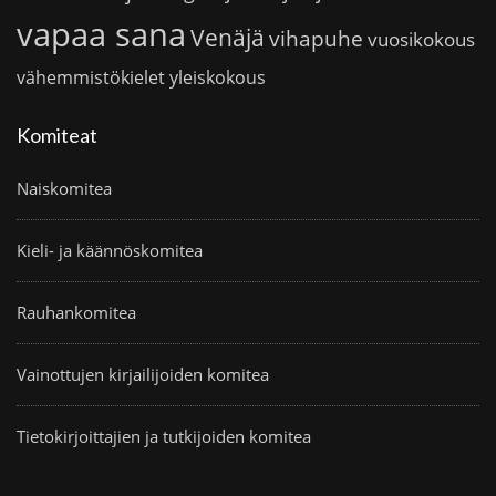
vapaa sana
Venäjä
vihapuhe
vuosikokous
vähemmistökielet
yleiskokous
Komiteat
Naiskomitea
Kieli- ja käännöskomitea
Rauhankomitea
Vainottujen kirjailijoiden komitea
Tietokirjoittajien ja tutkijoiden komitea