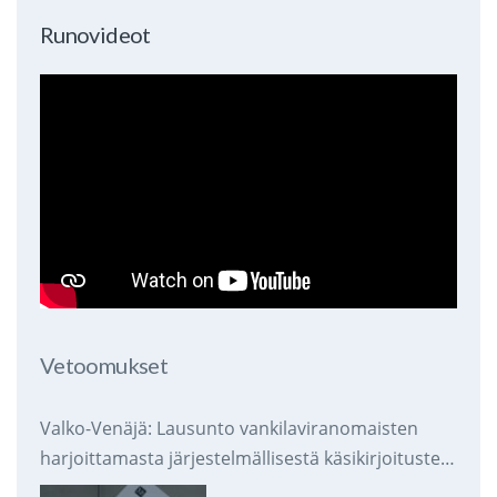
Runovideot
Vetoomukset
Valko-Venäjä: Lausunto vankilaviranomaisten
harjoittamasta järjestelmällisestä käsikirjoitusten
takavarikoinnista ja tuhoamisesta