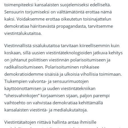
toimenpiteeksi kansalaisten suojelemiseksi edelliseltä.
Sensuurin torjumiseksi on välttämätöntä erottaa nämä
kaksi. Voidaksemme erottaa oikeutetun toisinajattelun
demokratiaa häiritsevästä propagandasta, tarvitsemme
viestintälukutaitoa.
Viestinnällistä sisälukutaitoa tarvitaan kiireellisemmin kuin
koskaan, sillä uusien viestintäteknologioiden jatkuva kehitys
on johtanut poliittisen viestinnän polarisoitumiseen ja
radikalisoitumiseen. Polarisoituminen rohkaisee
demokratioidemme sisäisiä ja ulkoisia vihollisia toimimaan.
Tiukempien valvonta- ja sensuurimuotojen
käyttöönottamisen ja uuden viestintätekniikan
”oheisvahinkojen” korjaamisen sijaan, paljon parempi
vaihtoehto on vahvistaa demokratiaa kehittämällä
kansalaisten viestintä- ja medialukutaitoja.
Viestintätaitojen riittävä hallinta antaa ihmisille