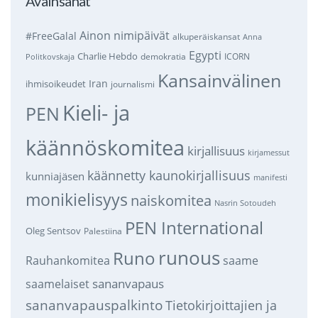
Avainsanat
Ainon nimipäivät
#FreeGalal
alkuperäiskansat
Anna
Egypti
Charlie Hebdo
demokratia
ICORN
Politkovskaja
Kansainvälinen
Iran
ihmisoikeudet
journalismi
Kieli- ja
PEN
käännöskomitea
kirjallisuus
kirjamessut
käännetty kaunokirjallisuus
kunniajäsen
manifesti
monikielisyys
naiskomitea
Nasrin Sotoudeh
PEN International
Oleg Sentsov
Palestiina
runous
Runo
saame
Rauhankomitea
sananvapaus
saamelaiset
sananvapauspalkinto
Tietokirjoittajien ja