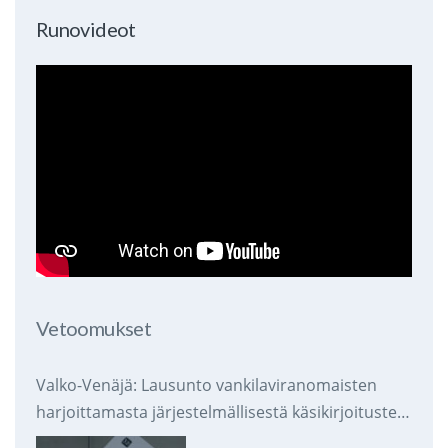
Runovideot
Vetoomukset
Valko-Venäjä: Lausunto vankilaviranomaisten
harjoittamasta järjestelmällisestä käsikirjoitusten
takavarikoinnista ja tuhoamisesta