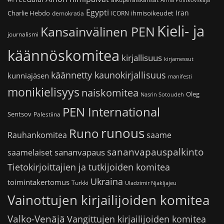
Anna Politkovskaja
Egypti
Iran
Charlie Hebdo
ihmisoikeudet
demokratia
ICORN
Kieli- ja
Kansainvälinen PEN
journalismi
käännöskomitea
kirjallisuus
kirjamessut
käännetty kaunokirjallisuus
kunniajäsen
manifesti
monikielisyys
naiskomitea
Oleg
Nasrin Sotoudeh
PEN International
Sentsov
Palestiina
runous
Runo
saame
Rauhankomitea
sananvapauspalkinto
sananvapaus
saamelaiset
Tietokirjoittajien ja tutkijoiden komitea
Ukraina
toimintakertomus
Turkki
Uladzimir Njakljajeu
Vainottujen kirjailijoiden komitea
Valko-Venäjä
Vangittujen kirjailijoiden komitea