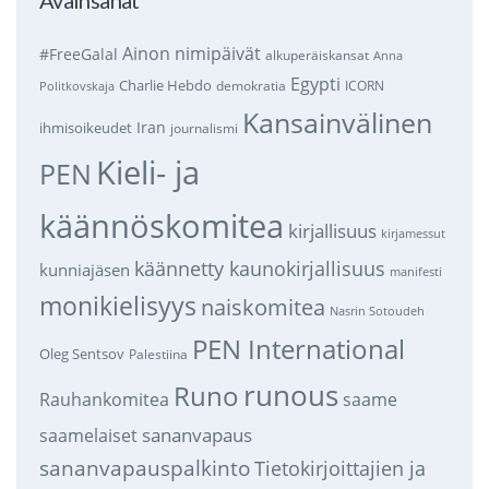
Ainon nimipäivät
#FreeGalal
alkuperäiskansat
Anna
Egypti
Charlie Hebdo
demokratia
ICORN
Politkovskaja
Kansainvälinen
Iran
ihmisoikeudet
journalismi
Kieli- ja
PEN
käännöskomitea
kirjallisuus
kirjamessut
käännetty kaunokirjallisuus
kunniajäsen
manifesti
monikielisyys
naiskomitea
Nasrin Sotoudeh
PEN International
Oleg Sentsov
Palestiina
runous
Runo
saame
Rauhankomitea
sananvapaus
saamelaiset
sananvapauspalkinto
Tietokirjoittajien ja