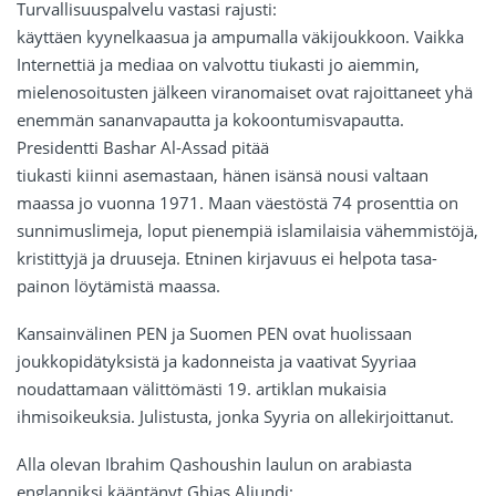
Turvallisuuspalvelu vastasi rajusti:
käyttäen kyynelkaasua ja ampumalla väkijoukkoon. Vaikka
Internettiä ja mediaa on valvottu tiukasti jo aiemmin,
mielenosoitusten jälkeen viranomaiset ovat rajoittaneet yhä
enemmän sananvapautta ja kokoontumisvapautta.
Presidentti Bashar Al-Assad pitää
tiukasti kiinni asemastaan, hänen isänsä nousi valtaan
maassa jo vuonna 1971. Maan väestöstä 74 prosenttia on
sunnimuslimeja, loput pienempiä islamilaisia vähemmistöjä,
kristittyjä ja druuseja. Etninen kirjavuus ei helpota tasa-
painon löytämistä maassa.
Kansainvälinen PEN ja Suomen PEN ovat huolissaan
joukkopidätyksistä ja kadonneista ja vaativat Syyriaa
noudattamaan välittömästi 19. artiklan mukaisia
ihmisoikeuksia. Julistusta, jonka Syyria on allekirjoittanut.
Alla olevan Ibrahim Qashoushin laulun on arabiasta
englanniksi kääntänyt Ghias Aljundi: