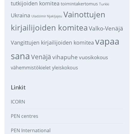
tutkijoiden komitea
toimintakertomus
Turkki
Vainottujen
Ukraina
Uladzimir Njakljajeu
kirjailijoiden komitea
Valko-Venäjä
vapaa
Vangittujen kirjailijoiden komitea
sana
Venäjä
vihapuhe
vuosikokous
vähemmistökielet
yleiskokous
Linkit
ICORN
PEN centres
PEN International