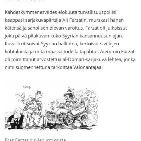
Kahdeskymmenesviides elokuuta turvallisuuspoliisi
kaappasi sarjakuvapiirtäjä Ali Farzatin, murskasi hänen
kätensä ja sanoi sen olevan varoitus. Farzat oli julkaissut
joka päivä pilakuvan koko Syyrian kansannousun ajan.
Kuvat kritisoivat Syyrian hallintoa, kertoivat siviilejen
kohtaloista ja mitä maassa todella tapahtui. Aiemmin Farzat
oli toimittanut arvostettua al-Domari-sarjakuva lehteä, jonka
nimi suomennettuna tarkoittaa Valonantajaa.
Eräs Farzatin pilapiirroksista