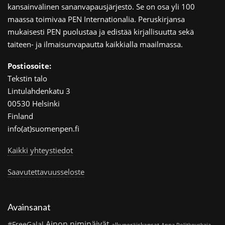
kansainvälinen sananvapausjärjestö. Se on osa yli 100
maassa toimivaa PEN Internationalia. Peruskirjansa
mukaisesti PEN puolustaa ja edistää kirjallisuutta sekä
taiteen- ja ilmaisunvapautta kaikkialla maailmassa.
Postiosoite:
Tekstin talo
Lintulahdenkatu 3
00530 Helsinki
Finland
info(at)suomenpen.fi
Kaikki yhteystiedot
Saavutettavuusseloste
Avainsanat
Ainon nimipäivät
#FreeGalal
alkuperäiskansat