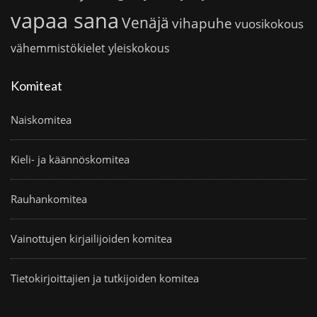
vapaa sana
Venäjä
vihapuhe
vuosikokous
vähemmistökielet
yleiskokous
Komiteat
Naiskomitea
Kieli- ja käännöskomitea
Rauhankomitea
Vainottujen kirjailijoiden komitea
Tietokirjoittajien ja tutkijoiden komitea