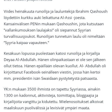
Viides heinäkuuta runoilija ja lauluntekijä Ibrahim Qashoush
löydettiin kurkku auki leikattuna Al-Assi -joesta.
Kansainvälisen PENin mukaan Qashoushin, jota kutsutaan
”vallankumouksen laulajaksi” oli siepannut Syyrian
turvallisuusjoukot. Runoilijan tunnetuin laulu oli nimeltään
”Syyria kaipaa vapauteen.”
Kesäkuun lopussa puolestaan katosi runoilija ja kirjailija
Deyaa Al-Abdullah. Hänen olinpaikastaan ei ole sen jälkeen
ollut tietoa. Hänen epäillään olevan kuollut. Al- Abdullah oli
kirjoittanut Facebook-seinälleen viestin, jossa hän kertoi
mm. presidentin isän Swaidaan pystytetystä patsaasta.
YK:n mukaan 3500 ihmistä on tapettu Syyriassa, ainakin
1300 on kadonnut, aktivisteja, toimittajia, bloggaajia ja
kirjailijoita vangittu ja kidutettu. Mielenosoitukset alkoivat
maaliskuun puolivälissä ja levisivät ympäri maata.