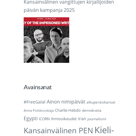
Kansainvälinen vangittujen kirjailijoiden
päivän kampanja 2025
Avainsanat
Ainon nimipäivät
#FreeGalal
alkuperäiskansat
Charlie Hebdo
demokratia
Anna Politkovskaja
Egypti
Iran
ihmisoikeudet
ICORN
journalismi
Kieli-
Kansainvälinen PEN