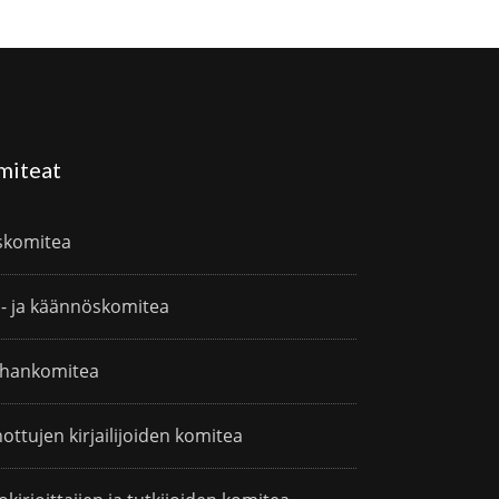
miteat
skomitea
i- ja käännöskomitea
hankomitea
ottujen kirjailijoiden komitea