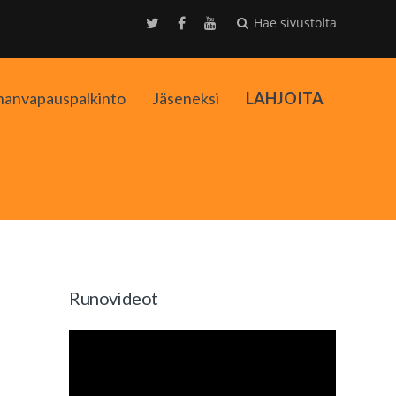
Hae sivustolta
nanvapauspalkinto
Jäseneksi
LAHJOITA
kko
Runovideot