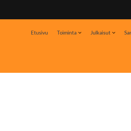
Avaa
Avaa
Etusivu
Toiminta
Julkaisut
Sa
alavalikko
alavali