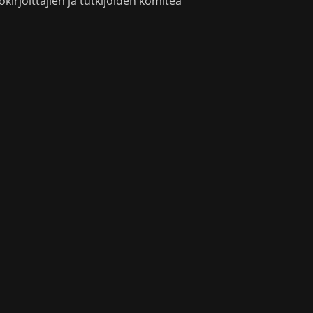
okirjoittajien ja tutkijoiden komitea