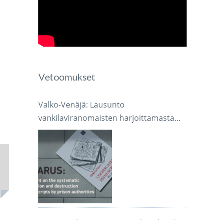
Vetoomukset
Valko-Venäjä: Lausunto
vankilaviranomaisten harjoittamasta
järjestelmällisestä käsikirjoitusten
takavarikoinnista ja tuhoamisesta