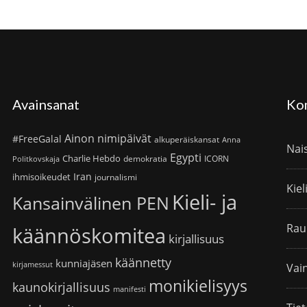
Avainsanat
Ko
Ainon nimipäivät
#FreeGalal
alkuperäiskansat
Anna
Nai
Egypti
Charlie Hebdo
demokratia
ICORN
Politkovskaja
Iran
ihmisoikeudet
journalismi
Kiel
Kieli- ja
Kansainvälinen PEN
Rau
käännöskomitea
kirjallisuus
käännetty
kunniajäsen
kirjamessut
Vain
monikielisyys
kaunokirjallisuus
manifesti