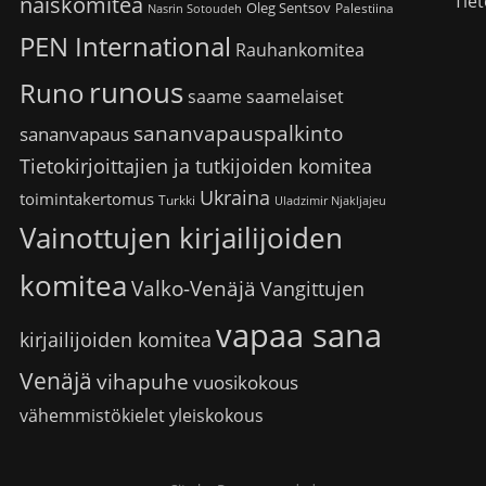
Tiet
naiskomitea
Oleg Sentsov
Palestiina
Nasrin Sotoudeh
PEN International
Rauhankomitea
runous
Runo
saame
saamelaiset
sananvapauspalkinto
sananvapaus
Tietokirjoittajien ja tutkijoiden komitea
Ukraina
toimintakertomus
Turkki
Uladzimir Njakljajeu
Vainottujen kirjailijoiden
komitea
Valko-Venäjä
Vangittujen
vapaa sana
kirjailijoiden komitea
Venäjä
vihapuhe
vuosikokous
vähemmistökielet
yleiskokous