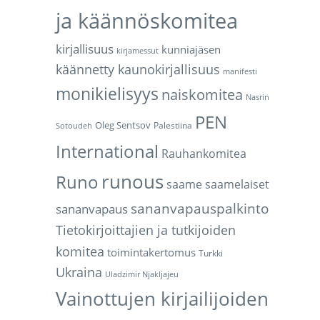
ja käännöskomitea
kirjallisuus
kunniajäsen
kirjamessut
käännetty kaunokirjallisuus
manifesti
monikielisyys
naiskomitea
Nasrin
PEN
Oleg Sentsov
Palestiina
Sotoudeh
International
Rauhankomitea
runous
Runo
saame
saamelaiset
sananvapauspalkinto
sananvapaus
Tietokirjoittajien ja tutkijoiden
komitea
toimintakertomus
Turkki
Ukraina
Uladzimir Njakljajeu
Vainottujen kirjailijoiden