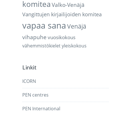
komitea
Valko-Venäjä
Vangittujen kirjailijoiden komitea
vapaa sana
Venäjä
vihapuhe
vuosikokous
vähemmistökielet
yleiskokous
Linkit
ICORN
PEN centres
PEN International