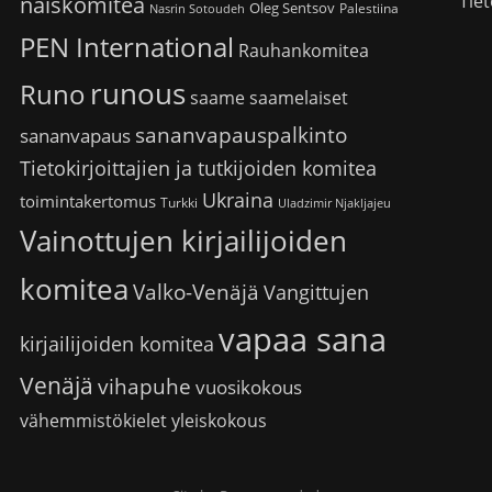
Tiet
naiskomitea
Oleg Sentsov
Palestiina
Nasrin Sotoudeh
PEN International
Rauhankomitea
runous
Runo
saame
saamelaiset
sananvapauspalkinto
sananvapaus
Tietokirjoittajien ja tutkijoiden komitea
Ukraina
toimintakertomus
Turkki
Uladzimir Njakljajeu
Vainottujen kirjailijoiden
komitea
Valko-Venäjä
Vangittujen
vapaa sana
kirjailijoiden komitea
Venäjä
vihapuhe
vuosikokous
vähemmistökielet
yleiskokous