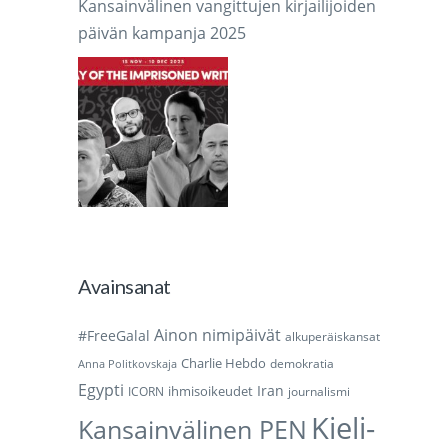
Kansainvälinen vangittujen kirjailijoiden
päivän kampanja 2025
Avainsanat
Ainon nimipäivät
#FreeGalal
alkuperäiskansat
Charlie Hebdo
demokratia
Anna Politkovskaja
Egypti
Iran
ihmisoikeudet
ICORN
journalismi
Kieli-
Kansainvälinen PEN