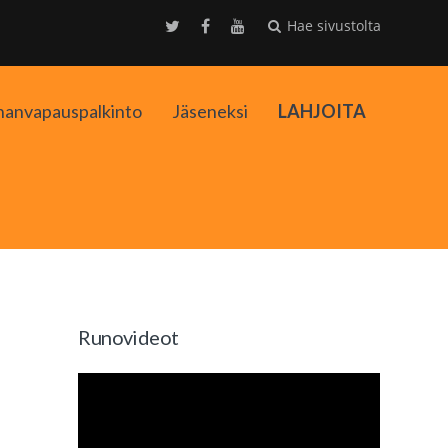
Hae sivustolta
nanvapauspalkinto
Jäseneksi
LAHJOITA
kko
Runovideot