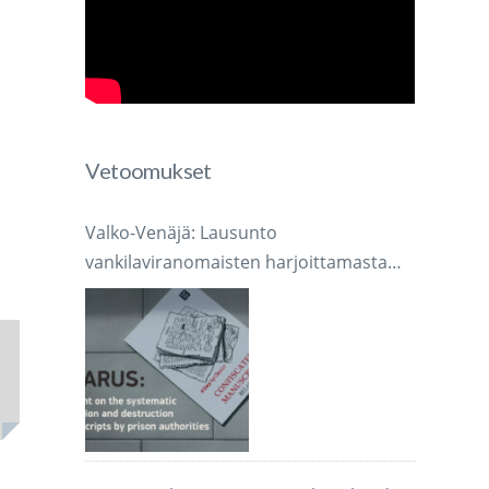
Vetoomukset
Valko-Venäjä: Lausunto
vankilaviranomaisten harjoittamasta
järjestelmällisestä käsikirjoitusten
takavarikoinnista ja tuhoamisesta