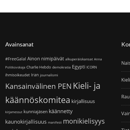
Avainsanat
Ko
Ainon nimipäivät
#FreeGalal
alkuperäiskansat
Anna
Nai
Egypti
Charlie Hebdo
demokratia
ICORN
Politkovskaja
Iran
ihmisoikeudet
journalismi
Kiel
Kieli- ja
Kansainvälinen PEN
Rau
käännöskomitea
kirjallisuus
käännetty
kunniajäsen
kirjamessut
Vain
monikielisyys
kaunokirjallisuus
manifesti