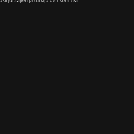
okirjoittajien ja tutkijoiden komitea