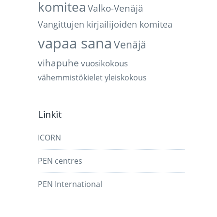
komitea
Valko-Venäjä
Vangittujen kirjailijoiden komitea
vapaa sana
Venäjä
vihapuhe
vuosikokous
vähemmistökielet
yleiskokous
Linkit
ICORN
PEN centres
PEN International