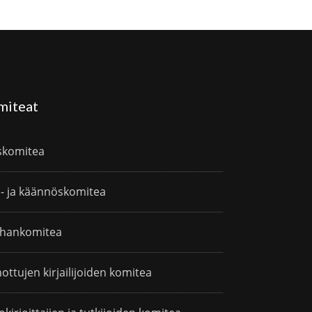
miteat
skomitea
i- ja käännöskomitea
hankomitea
ottujen kirjailijoiden komitea