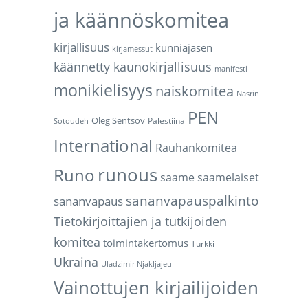
ja käännöskomitea
kirjallisuus
kunniajäsen
kirjamessut
käännetty kaunokirjallisuus
manifesti
monikielisyys
naiskomitea
Nasrin
PEN
Oleg Sentsov
Palestiina
Sotoudeh
International
Rauhankomitea
runous
Runo
saame
saamelaiset
sananvapauspalkinto
sananvapaus
Tietokirjoittajien ja tutkijoiden
komitea
toimintakertomus
Turkki
Ukraina
Uladzimir Njakljajeu
Vainottujen kirjailijoiden