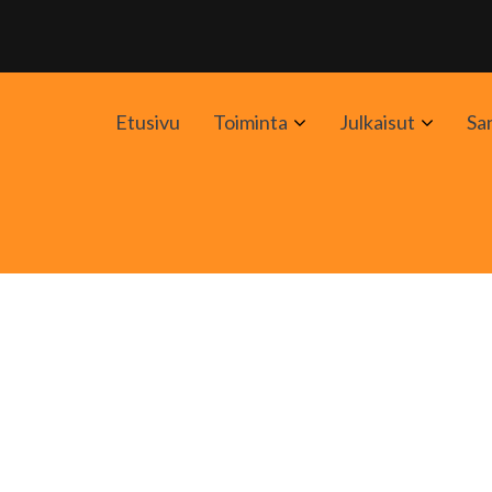
Avaa
Avaa
Etusivu
Toiminta
Julkaisut
Sa
alavalikko
alavali