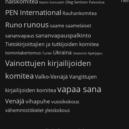
Tiet
naiskomitea
Oleg Sentsov
Palestiina
Nasrin Sotoudeh
PEN International
Rauhankomitea
runous
Runo
saame
saamelaiset
sananvapauspalkinto
sananvapaus
Tietokirjoittajien ja tutkijoiden komitea
Ukraina
toimintakertomus
Turkki
Uladzimir Njakljajeu
Vainottujen kirjailijoiden
komitea
Valko-Venäjä
Vangittujen
vapaa sana
kirjailijoiden komitea
Venäjä
vihapuhe
vuosikokous
vähemmistökielet
yleiskokous