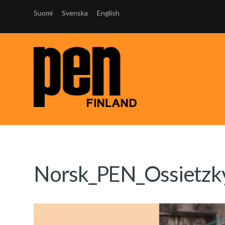
Suomi
Svenska
English
Norsk_PEN_Ossietzk