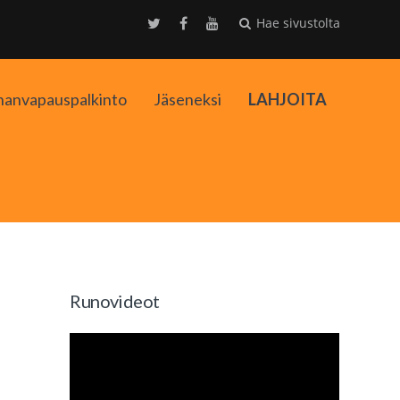
Hae sivustolta
nanvapauspalkinto
Jäseneksi
LAHJOITA
kko
Runovideot