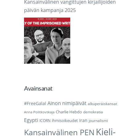
Kansainvälinen vangittujen kirjailijoiden
päivän kampanja 2025
Avainsanat
Ainon nimipäivät
#FreeGalal
alkuperäiskansat
Charlie Hebdo
demokratia
Anna Politkovskaja
Egypti
Iran
ihmisoikeudet
ICORN
journalismi
Kieli-
Kansainvälinen PEN