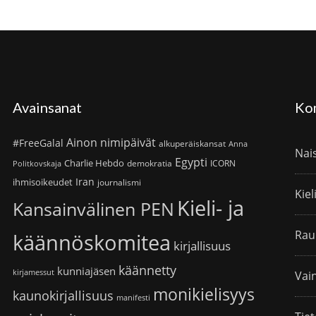
Avainsanat
Ko
Ainon nimipäivät
#FreeGalal
alkuperäiskansat
Anna
Nai
Egypti
Charlie Hebdo
demokratia
ICORN
Politkovskaja
Iran
ihmisoikeudet
journalismi
Kiel
Kieli- ja
Kansainvälinen PEN
Rau
käännöskomitea
kirjallisuus
käännetty
kunniajäsen
kirjamessut
Vain
monikielisyys
kaunokirjallisuus
manifesti