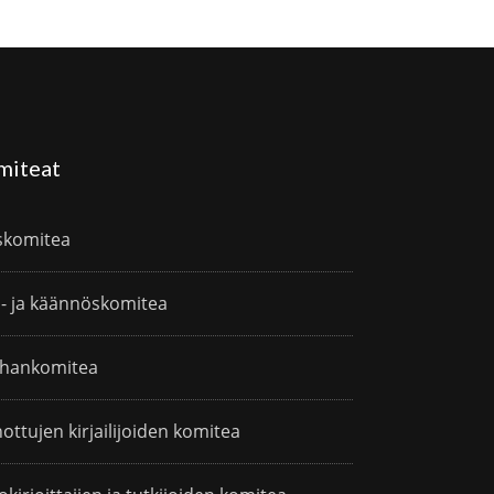
miteat
skomitea
i- ja käännöskomitea
hankomitea
ottujen kirjailijoiden komitea