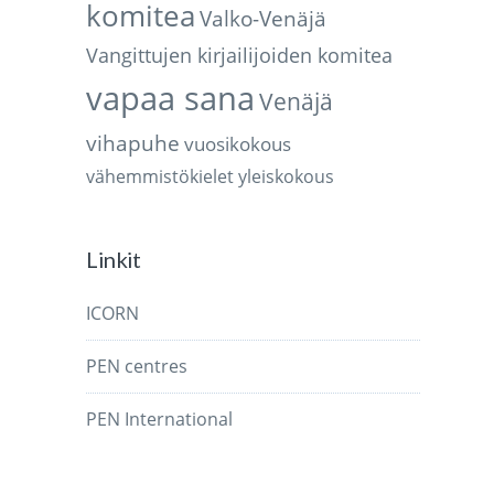
komitea
Valko-Venäjä
Vangittujen kirjailijoiden komitea
vapaa sana
Venäjä
vihapuhe
vuosikokous
vähemmistökielet
yleiskokous
Linkit
ICORN
PEN centres
PEN International