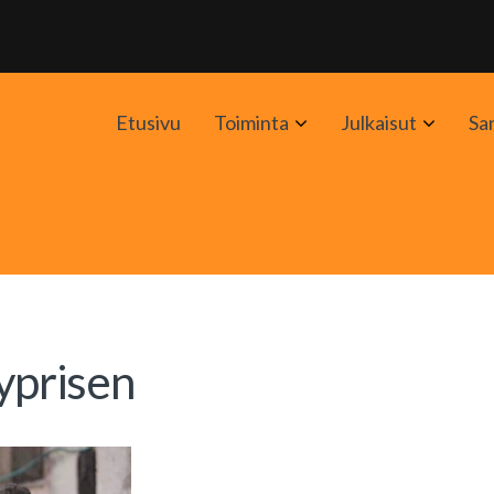
Avaa
Avaa
Etusivu
Toiminta
Julkaisut
Sa
alavalikko
alavali
yprisen