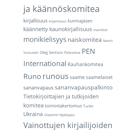
ja käännöskomitea
kirjallisuus
kunniajäsen
kirjamessut
käännetty kaunokirjallisuus
manifesti
monikielisyys
naiskomitea
Nasrin
PEN
Oleg Sentsov
Palestiina
Sotoudeh
International
Rauhankomitea
runous
Runo
saame
saamelaiset
sananvapauspalkinto
sananvapaus
Tietokirjoittajien ja tutkijoiden
komitea
toimintakertomus
Turkki
Ukraina
Uladzimir Njakljajeu
Vainottujen kirjailijoiden