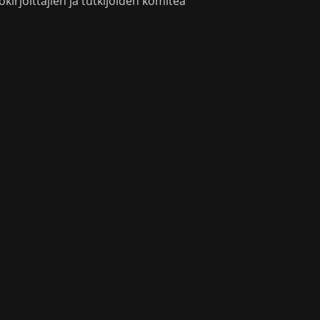
okirjoittajien ja tutkijoiden komitea