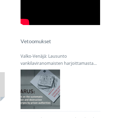
Vetoomukset
Valko-Venäjä: Lausunto
vankilaviranomaisten harjoittamasta
järjestelmällisestä käsikirjoitusten
takavarikoinnista ja tuhoamisesta