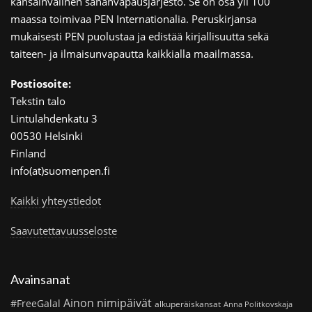
kansainvälinen sananvapausjärjestö. Se on osa yli 100
maassa toimivaa PEN Internationalia. Peruskirjansa
mukaisesti PEN puolustaa ja edistää kirjallisuutta sekä
taiteen- ja ilmaisunvapautta kaikkialla maailmassa.
Postiosoite:
Tekstin talo
Lintulahdenkatu 3
00530 Helsinki
Finland
info(at)suomenpen.fi
Kaikki yhteystiedot
Saavutettavuusseloste
Avainsanat
Ainon nimipäivät
#FreeGalal
alkuperäiskansat
Anna Politkovskaja