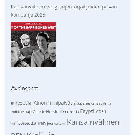
Kansainvälinen vangittujen kirjailijoiden päivän
kampanja 2025
Avainsanat
Ainon nimipäivät
#FreeGalal
alkuperäiskansat
Anna
Egypti
Charlie Hebdo
demokratia
ICORN
Politkovskaja
Kansainvälinen
Iran
ihmisoikeudet
journalismi