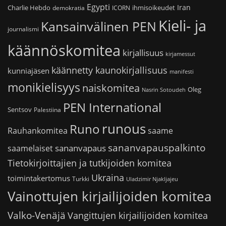
Egypti
Iran
Charlie Hebdo
ihmisoikeudet
demokratia
ICORN
Kieli- ja
Kansainvälinen PEN
journalismi
käännöskomitea
kirjallisuus
kirjamessut
käännetty kaunokirjallisuus
kunniajäsen
manifesti
monikielisyys
naiskomitea
Oleg
Nasrin Sotoudeh
PEN International
Sentsov
Palestiina
runous
Runo
saame
Rauhankomitea
sananvapauspalkinto
sananvapaus
saamelaiset
Tietokirjoittajien ja tutkijoiden komitea
Ukraina
toimintakertomus
Turkki
Uladzimir Njakljajeu
Vainottujen kirjailijoiden komitea
Valko-Venäjä
Vangittujen kirjailijoiden komitea