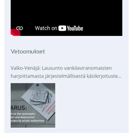
Vetoomukset
Valko-Venäjä: Lausunto vankilaviranomaisten
harjoittamasta järjestelmällisestä käsikirjoitusten
takavarikoinnista ja tuhoamisesta