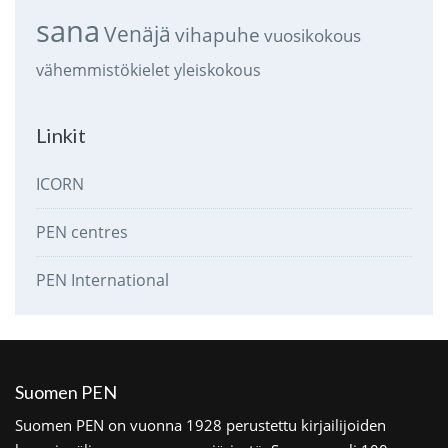
sana
Venäjä
vihapuhe
vuosikokous
vähemmistökielet
yleiskokous
Linkit
ICORN
PEN centres
PEN International
Suomen PEN
Suomen PEN on vuonna 1928 perustettu kirjailijoiden