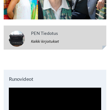
PEN Tiedotus
Kaikki kirjoitukset
Runovideot