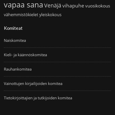
vapaa sana
Venäjä
vihapuhe
vuosikokous
vähemmistökielet
yleiskokous
Komiteat
Naiskomitea
Kieli- ja käännöskomitea
Rauhankomitea
Vainottujen kirjailijoiden komitea
Tietokirjoittajien ja tutkijoiden komitea