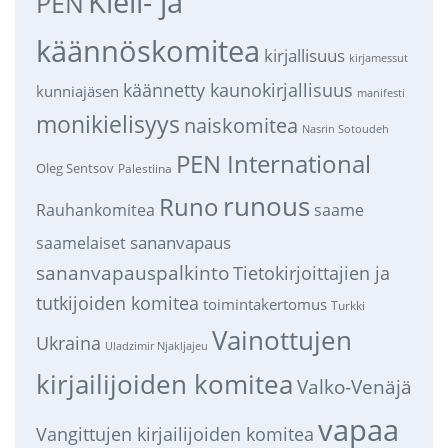
Kieli- ja
PEN
käännöskomitea
kirjallisuus
kirjamessut
käännetty kaunokirjallisuus
kunniajäsen
manifesti
monikielisyys
naiskomitea
Nasrin Sotoudeh
PEN International
Oleg Sentsov
Palestiina
runous
Runo
saame
Rauhankomitea
sananvapaus
saamelaiset
sananvapauspalkinto
Tietokirjoittajien ja
tutkijoiden komitea
toimintakertomus
Turkki
Vainottujen
Ukraina
Uladzimir Njakljajeu
kirjailijoiden komitea
Valko-Venäjä
vapaa
Vangittujen kirjailijoiden komitea