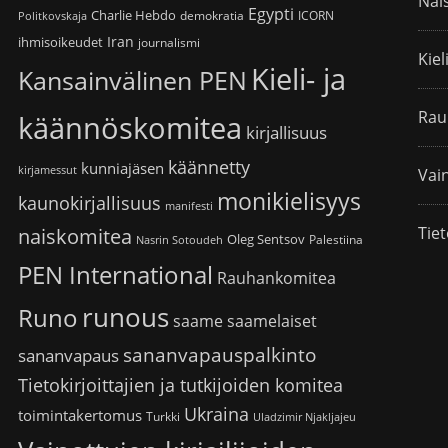
Nai
Egypti
Charlie Hebdo
demokratia
ICORN
Politkovskaja
Iran
ihmisoikeudet
journalismi
Kiel
Kieli- ja
Kansainvälinen PEN
Rau
käännöskomitea
kirjallisuus
käännetty
kunniajäsen
kirjamessut
Vain
monikielisyys
kaunokirjallisuus
manifesti
Tiet
naiskomitea
Oleg Sentsov
Palestiina
Nasrin Sotoudeh
PEN International
Rauhankomitea
runous
Runo
saame
saamelaiset
sananvapauspalkinto
sananvapaus
Tietokirjoittajien ja tutkijoiden komitea
Ukraina
toimintakertomus
Turkki
Uladzimir Njakljajeu