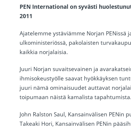
PEN International on syvästi huolestunu
2011
Ajatelemme ystäviämme Norjan PENissä ja
ulkoministeriössä, pakolaisten turvakaupun
kaikkia norjalaisia.
Juuri Norjan suvaitsevainen ja avarakat
ihmisokeustyölle saavat hyökkäyksen tunt
juuri nämä ominaisuudet auttavat norjala
toipumaan näistä kamalista tapahtumista
John Ralston Saul, Kansainvälisen PENin 
Takeaki Hori, Kansainvälisen PENin pääsih