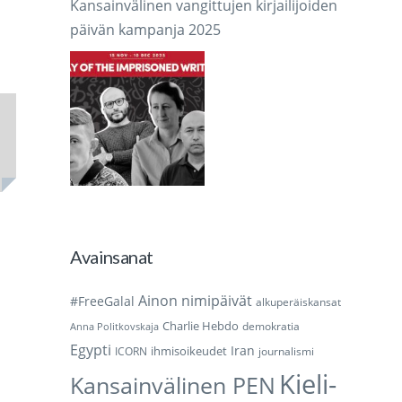
Kansainvälinen vangittujen kirjailijoiden
päivän kampanja 2025
Avainsanat
Ainon nimipäivät
#FreeGalal
alkuperäiskansat
Charlie Hebdo
demokratia
Anna Politkovskaja
Egypti
Iran
ihmisoikeudet
ICORN
journalismi
Kieli-
Kansainvälinen PEN