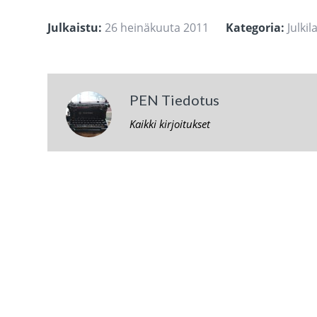
Julkaistu:
26 heinäkuuta 2011
Kategoria:
Julki
PEN Tiedotus
Kaikki kirjoitukset