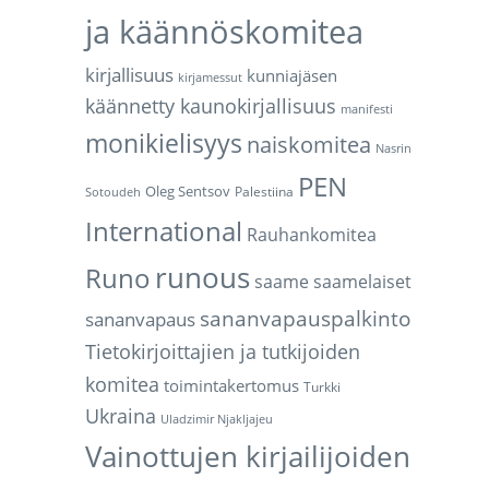
ja käännöskomitea
kirjallisuus
kunniajäsen
kirjamessut
käännetty kaunokirjallisuus
manifesti
monikielisyys
naiskomitea
Nasrin
PEN
Oleg Sentsov
Palestiina
Sotoudeh
International
Rauhankomitea
runous
Runo
saame
saamelaiset
sananvapauspalkinto
sananvapaus
Tietokirjoittajien ja tutkijoiden
komitea
toimintakertomus
Turkki
Ukraina
Uladzimir Njakljajeu
Vainottujen kirjailijoiden