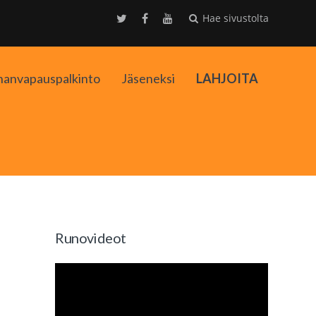
Hae sivustolta
nanvapauspalkinto
Jäseneksi
LAHJOITA
kko
Runovideot