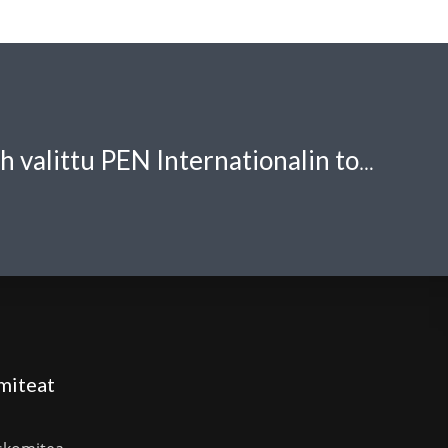
Laura McVeigh valittu PEN Internationalin toiminnanjohtajaksi
miteat