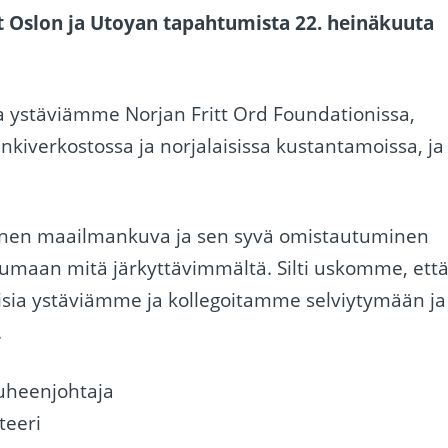
t Oslon ja Utoyan tapahtumista 22. heinäkuuta
 ystäviämme Norjan Fritt Ord Foundationissa,
kiverkostossa ja norjalaisissa kustantamoissa, ja
seinen maailmankuva ja sen syvä omistautuminen
umaan mitä järkyttävimmältä. Silti uskomme, ett
isia ystäviämme ja kollegoitamme selviytymään ja
.
puheenjohtaja
teeri