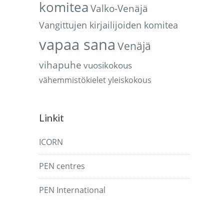
komitea
Valko-Venäjä
Vangittujen kirjailijoiden komitea
vapaa sana
Venäjä
vihapuhe
vuosikokous
vähemmistökielet
yleiskokous
Linkit
ICORN
PEN centres
PEN International