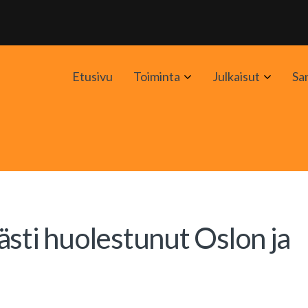
Avaa
Avaa
Etusivu
Toiminta
Julkaisut
Sa
alavalikko
alavali
ästi huolestunut Oslon ja