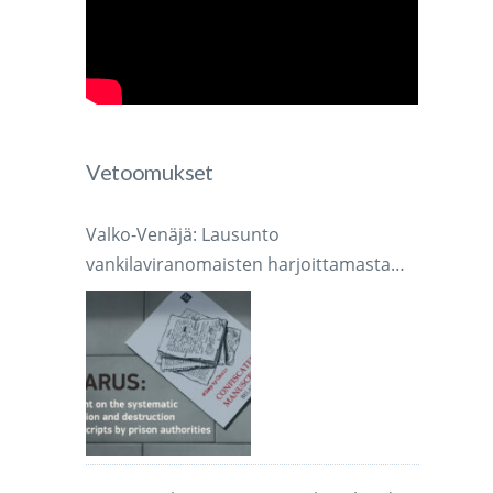
Vetoomukset
Valko-Venäjä: Lausunto
vankilaviranomaisten harjoittamasta
ä
järjestelmällisestä käsikirjoitusten
takavarikoinnista ja tuhoamisesta