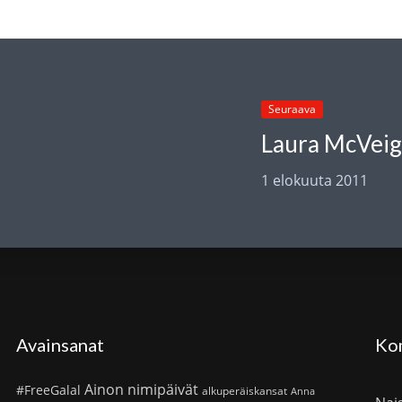
Seuraava
1 elokuuta 2011
Avainsanat
Ko
Ainon nimipäivät
#FreeGalal
alkuperäiskansat
Anna