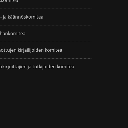
skomitea
i- ja käännöskomitea
hankomitea
ottujen kirjailijoiden komitea
okirjoittajien ja tutkijoiden komitea