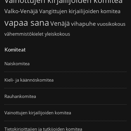
Vainottujen kirjailijoiden komitea
Valko-Venäjä
Vangittujen kirjailijoiden komitea
vapaa sana
Venäjä
vihapuhe
vuosikokous
vähemmistökielet
yleiskokous
Komiteat
Naiskomitea
Kieli- ja käännöskomitea
Rauhankomitea
Vainottujen kirjailijoiden komitea
Tietokirjoittajien ja tutkijoiden komitea