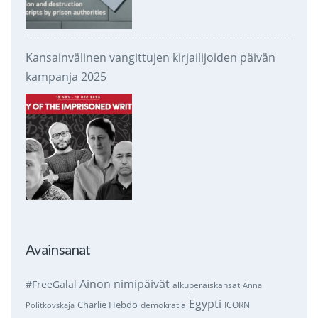
Kansainvälinen vangittujen kirjailijoiden päivän
kampanja 2025
Avainsanat
Ainon nimipäivät
#FreeGalal
alkuperäiskansat
Anna
Egypti
Charlie Hebdo
demokratia
ICORN
Politkovskaja