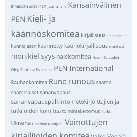
Kansainvälinen
Iran
ihmisoikeudet
journalismi
Kieli- ja
PEN
käännöskomitea
kirjallisuus
kirjamessut
käännetty kaunokirjallisuus
kunniajäsen
manifesti
monikielisyys
naiskomitea
Nasrin Sotoudeh
PEN International
Oleg Sentsov
Palestiina
runous
Runo
saame
Rauhankomitea
sananvapaus
saamelaiset
sananvapauspalkinto
Tietokirjoittajien ja
tutkijoiden komitea
toimintakertomus
Turkki
Vainottujen
Ukraina
Uladzimir Njakljajeu
kirjailijoiden komitea
Valko-Venäjä