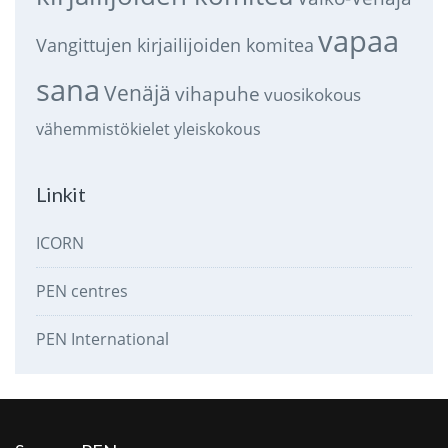
vapaa
Vangittujen kirjailijoiden komitea
sana
Venäjä
vihapuhe
vuosikokous
vähemmistökielet
yleiskokous
Linkit
ICORN
PEN centres
PEN International