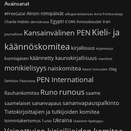
Avainsanat
Ainon nimipäivät
#FreeGalal
alkuperäiskansat
Anna Politkovskaja
Egypti
Iran
Charlie Hebdo
ihmisoikeudet
demokratia
ICORN
Kieli- ja
Kansainvälinen PEN
journalismi
käännöskomitea
kirjallisuus
kirjamessut
käännetty kaunokirjallisuus
kunniajäsen
manifesti
monikielisyys
naiskomitea
Oleg
Nasrin Sotoudeh
PEN International
Sentsov
Palestiina
runous
Runo
saame
Rauhankomitea
sananvapauspalkinto
sananvapaus
saamelaiset
Tietokirjoittajien ja tutkijoiden komitea
Ukraina
toimintakertomus
Turkki
Uladzimir Njakljajeu