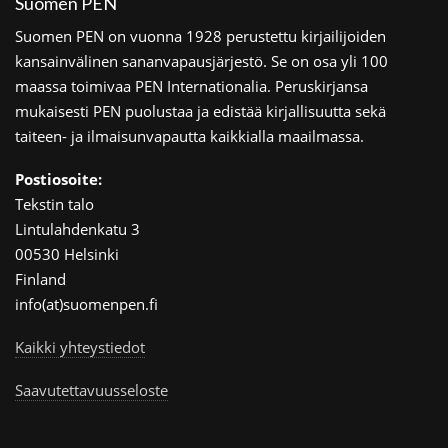
Suomen PEN
Suomen PEN on vuonna 1928 perustettu kirjailijoiden
kansainvälinen sananvapausjärjestö. Se on osa yli 100
maassa toimivaa PEN Internationalia. Peruskirjansa
mukaisesti PEN puolustaa ja edistää kirjallisuutta sekä
taiteen- ja ilmaisunvapautta kaikkialla maailmassa.
Postiosoite:
Tekstin talo
Lintulahdenkatu 3
00530 Helsinki
Finland
info(at)suomenpen.fi
Kaikki yhteystiedot
Saavutettavuusseloste