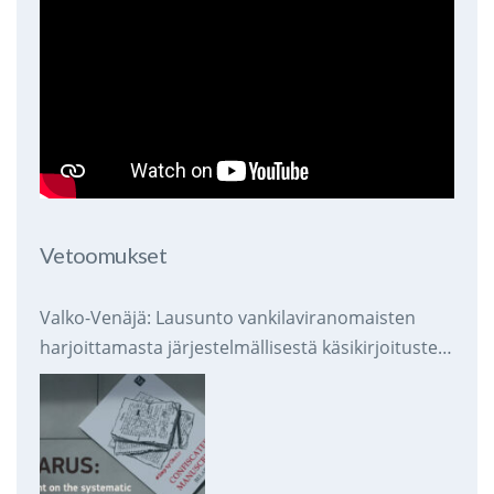
Vetoomukset
Valko-Venäjä: Lausunto vankilaviranomaisten
harjoittamasta järjestelmällisestä käsikirjoitusten
takavarikoinnista ja tuhoamisesta