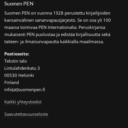
Suomen PEN
Suomen PEN on vuonna 1928 perustettu kirjailijoiden
kansainvälinen sananvapausjärjestö. Se on osa yli 100
maassa toimivaa PEN Internationalia. Peruskirjansa
mukaisesti PEN puolustaa ja edistää kirjallisuutta sekä
taiteen- ja ilmaisunvapautta kaikkialla maailmassa.
Postiosoite:
Tekstin talo
Lintulahdenkatu 3
00530 Helsinki
Finland
info(at)suomenpen.fi
Kaikki yhteystiedot
Saavutettavuusseloste