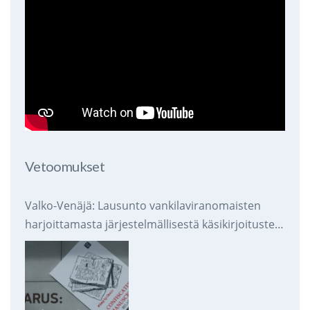
Vetoomukset
Valko-Venäjä: Lausunto vankilaviranomaisten
harjoittamasta järjestelmällisestä käsikirjoitusten
takavarikoinnista ja tuhoamisesta