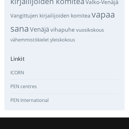
kirjailijoiden komitea
Valko-Venäjä
vapaa
Vangittujen kirjailijoiden komitea
sana
Venäjä
vihapuhe
vuosikokous
vähemmistökielet
yleiskokous
Linkit
ICORN
PEN centres
PEN International