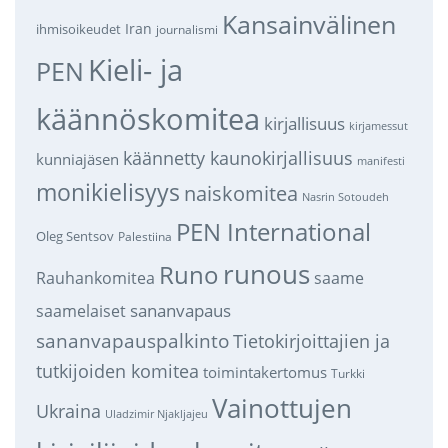
Kansainvälinen
Iran
ihmisoikeudet
journalismi
Kieli- ja
PEN
käännöskomitea
kirjallisuus
kirjamessut
käännetty kaunokirjallisuus
kunniajäsen
manifesti
monikielisyys
naiskomitea
Nasrin Sotoudeh
PEN International
Oleg Sentsov
Palestiina
runous
Runo
saame
Rauhankomitea
sananvapaus
saamelaiset
sananvapauspalkinto
Tietokirjoittajien ja
tutkijoiden komitea
toimintakertomus
Turkki
Vainottujen
Ukraina
Uladzimir Njakljajeu