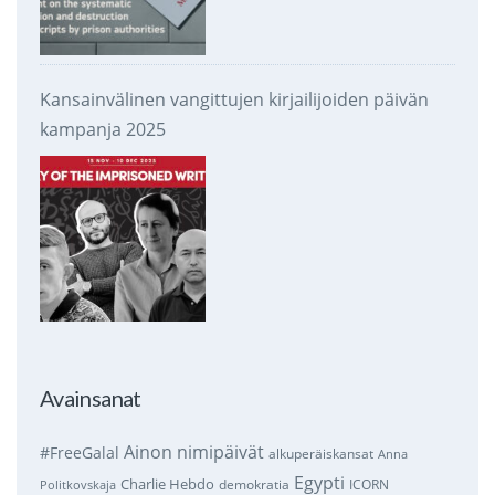
Kansainvälinen vangittujen kirjailijoiden päivän
kampanja 2025
Avainsanat
Ainon nimipäivät
#FreeGalal
alkuperäiskansat
Anna
Egypti
Charlie Hebdo
demokratia
ICORN
Politkovskaja