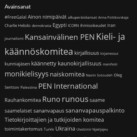
Avainsanat
Ainon nimipäivät
#FreeGalal
alkuperäiskansat
Anna Politkovskaja
Egypti
Iran
Charlie Hebdo
ihmisoikeudet
demokratia
ICORN
Kieli- ja
Kansainvälinen PEN
journalismi
käännöskomitea
kirjallisuus
kirjamessut
käännetty kaunokirjallisuus
kunniajäsen
manifesti
monikielisyys
naiskomitea
Oleg
Nasrin Sotoudeh
PEN International
Sentsov
Palestiina
runous
Runo
saame
Rauhankomitea
sananvapauspalkinto
sananvapaus
saamelaiset
Tietokirjoittajien ja tutkijoiden komitea
Ukraina
toimintakertomus
Turkki
Uladzimir Njakljajeu