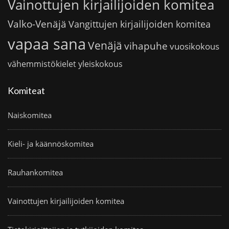
Vainottujen kirjailijoiden komitea
Valko-Venäjä
Vangittujen kirjailijoiden komitea
vapaa sana
Venäjä
vihapuhe
vuosikokous
vähemmistökielet
yleiskokous
Komiteat
Naiskomitea
Kieli- ja käännöskomitea
Rauhankomitea
Vainottujen kirjailijoiden komitea